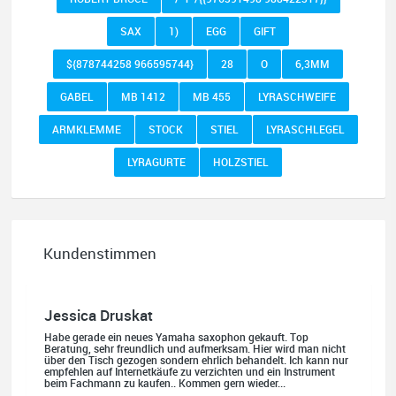
SAX
1)
EGG
GIFT
${878744258 966595744}
28
O
6,3MM
GABEL
MB 1412
MB 455
LYRASCHWEIFE
ARMKLEMME
STOCK
STIEL
LYRASCHLEGEL
LYRAGURTE
HOLZSTIEL
Kundenstimmen
Jessica Druskat
Habe gerade ein neues Yamaha saxophon gekauft. Top
Beratung, sehr freundlich und aufmerksam. Hier wird man nicht
über den Tisch gezogen sondern ehrlich behandelt. Ich kann nur
empfehlen auf Internetkäufe zu verzichten und ein Instrument
beim Fachmann zu kaufen.. Kommen gern wieder...