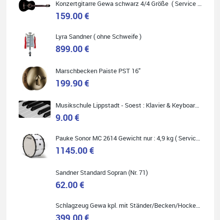
Konzertgitarre Gewa schwarz 4/4 Größe ( Service Preis inkl. Werkstatt Service )
159.00 €
Lyra Sandner ( ohne Schweife )
Carsten Spiegel
899.00 €
Ich war auf der Suche nach einem neuen Keyboard und bin
begeistert: ich bin super beraten worden, aktuell natürlich nur
telefonisch. Nachdem die Entscheidung zum Kauf gefallen war,
Marschbecken Paiste PST 16"
wurde alles zusammengestellt, so dass ich alles nur noch
199.90 €
abholen musste. Top!
Musikschule Lippstadt - Soest : Klavier & Keyboardunterricht
9.00 €
Pauke Sonor MC 2614 Gewicht nur : 4,9 kg ( Service Preis inkl. Werkstatt Service )
Quelle: Google-Rezension
1145.00 €
Sandner Standard Sopran (Nr. 71)
62.00 €
Marie-Luise Mroß
Schlagzeug Gewa kpl. mit Ständer/Becken/Hocker DER RENNER ! (Service Preis inkl. Werkstatt Service)
Ich bin super zufrieden mit meiner neuen Ukulele! Einfach am
Freitag vorbeigekommen, eben geklingelt und top beraten
399.00 €
worden. Ich würde den Besuch im Musikgeschäft Stöppel jedem