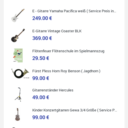
Absolut empfehlenswert.
E - Gitarre Yamaha Pacifica weiß ( Service Preis inkl. Werkstatt Service )
249.00 €
E-Gitarre Vintage Coaster BLK
Quelle: Google-Rezension
369.00 €
Flötenfeuer Flötenschule im Spielmannszug
29.50 €
Helene Balluff
Fürst Pless Horn Roy Benson ( Jagdhorn )
Das Musikhaus Stöppel ist super!
99.00 €
Ich habe eine Westerngitarre gekauft.
Die Qualität und das Preis-Leistungsverhältnis sind erstaunlich.
Die Beratung und der Service war ebenfalls ausgezeichnet und
ich empfehle es jedem der sich ein Musikinstrument zulegen
Gitarrenständer Hercules
möchte.
49.00 €
Kinder Konzertgitarren Gewa 3/4 Größe ( Service Preis inkl. Werkstatt Service )
99.00 €
Quelle: Google-Rezension