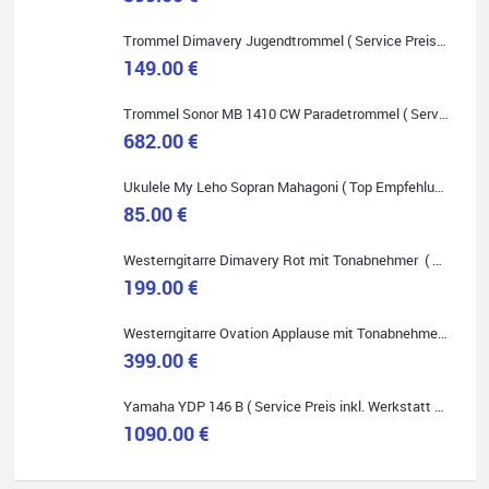
Onlineshopping vorziehen.
Trommel Dimavery Jugendtrommel ( Service Preis inkl. Werkstatt Service )
149.00 €
Trommel Sonor MB 1410 CW Paradetrommel ( Service Preis inkl. Werkstatt Service )
682.00 €
Quelle: Google-Rezension
Ukulele My Leho Sopran Mahagoni ( Top Empfehlung ! )
85.00 €
Westerngitarre Dimavery Rot mit Tonabnehmer ( Service Preis inkl. Werkstatt Service )
Bella :D
199.00 €
Klein...aber fein!
Toller Service, nette Leute. Immer wieder gerne..
Westerngitarre Ovation Applause mit Tonabnehmer ( Service Preis inkl. Werkstatt Service )
399.00 €
Yamaha YDP 146 B ( Service Preis inkl. Werkstatt Service )
1090.00 €
Quelle: Google-Rezension