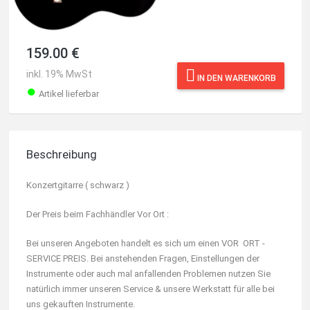
159.00 €
inkl. 19% MwSt
IN DEN WARENKORB
●
Artikel lieferbar
Beschreibung
Konzertgitarre ( schwarz )
Der Preis beim Fachhändler Vor Ort :
Bei unseren Angeboten handelt es sich um einen VOR ORT -
SERVICE PREIS. Bei anstehenden Fragen, Einstellungen der
Instrumente oder auch mal anfallenden Problemen nutzen Sie
natürlich immer unseren Service & unsere Werkstatt für alle bei
uns gekauften Instrumente.