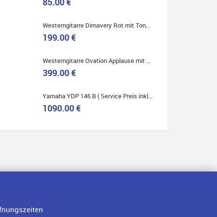
85.00 €
Westerngitarre Dimavery Rot mit Tonabnehmer ( Service Preis inkl. Werkstatt Service )
Quelle: Google-Rezension
199.00 €
Westerngitarre Ovation Applause mit Tonabnehmer ( Service Preis inkl. Werkstatt Service )
399.00 €
Yamaha YDP 146 B ( Service Preis inkl. Werkstatt Service )
1090.00 €
fnungszeiten