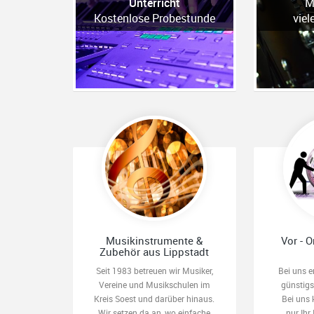
Unterricht
M
Kostenlose Probestunde
viel
Musikinstrumente &
Vor - O
Zubehör aus Lippstadt
Seit 1983 betreuen wir Musiker,
Bei uns e
Vereine und Musikschulen im
günstig
Kreis Soest und darüber hinaus.
Bei uns 
Wir setzen da an, wo einfache
nur Ihr