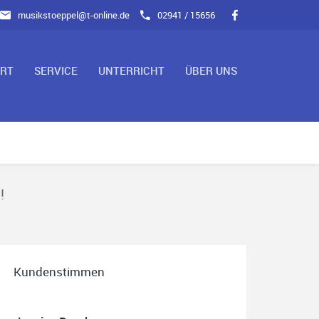
musikstoeppel@t-online.de
02941 / 15656
ART
SERVICE
UNTERRICHT
ÜBER UNS
!
Kundenstimmen