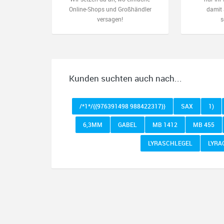
Online-Shops und Großhändler
damit 
versagen!
s
Kunden suchten auch nach...
/*1*/{{976391498 988422317}}
SAX
1)
6,3MM
GABEL
MB 1412
MB 455
LYRASCHLEGEL
LYRA