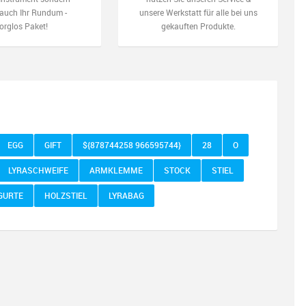
auch Ihr Rundum -
unsere Werkstatt für alle bei uns
orglos Paket!
gekauften Produkte.
EGG
GIFT
${878744258 966595744}
28
O
LYRASCHWEIFE
ARMKLEMME
STOCK
STIEL
GURTE
HOLZSTIEL
LYRABAG