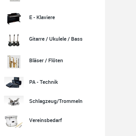
E - Klaviere
Quelle: Google-Rezension
Gitarre / Ukulele / Bass
Karl-Heinz Lubitz
Korrespondenz, Kommunikation und Verkauf top.
Bläser / Flöten
Abholung der Ware reibungslos.
Sehr zu empfehlen....
P.S. Warum in die Ferne schweifen wenn Gutes liegt
auch nah!
PA - Technik
Schlagzeug/Trommeln
Quelle: Google-Rezension
Vereinsbedarf