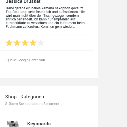
Jessica Druskat
Habe gerade ein neues Yamaha saxophon gekauft.
Top Beratung, sehr freundlich und aufmerksam. Hier
wird man nicht über den Tisch gezogen sondern
ehrlich behandelt. Ich kann nur empfehlen auf
Internetkäufe zu verzichten und ein Instrument beim
Fachmann zu kaufen.. Kommen gern wieder...
Quelle: Google-Rezension
Oliver Salzmann
Habe mir heute eine E-Gitarre und einen Amp gekauft.
Shop - Kategorien
Erstklassige Beratung vom Chef. Hier fühlt man sich
aufgehoben. Finger weg vom Internet. Kauft beim
Stöbern Sie in unserem Sortiment...
Fachmann zu guten Konditionen. Es zahlt sich aus.
Ich kaufe hier immer wieder!
Keyboards