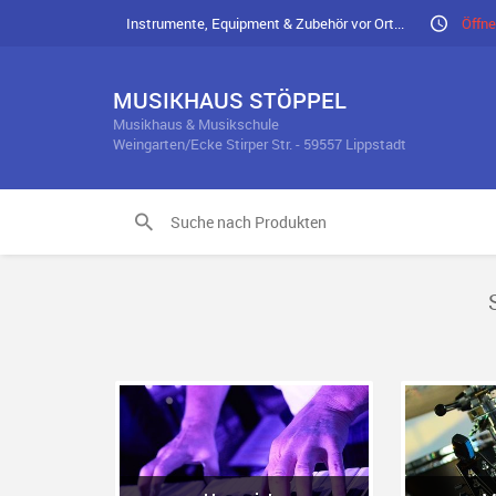
Instrumente, Equipment & Zubehör vor Ort...
Öffne
MUSIKHAUS STÖPPEL
Musikhaus & Musikschule
Weingarten/Ecke Stirper Str. - 59557 Lippstadt