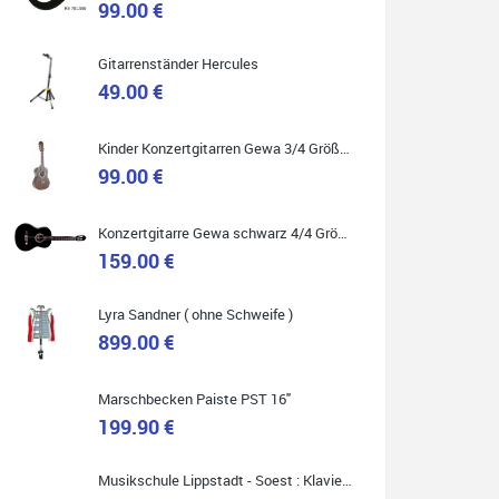
99.00 €
Gitarrenständer Hercules
49.00 €
Quelle: Google-Rezension
Kinder Konzertgitarren Gewa 3/4 Größe ( Service Preis inkl. Werkstatt Service )
99.00 €
Carsten Spiegel
Konzertgitarre Gewa schwarz 4/4 Größe ( Service Preis inkl. Werkstatt Service )
Ich war auf der Suche nach einem neuen Keyboard
und bin begeistert: ich bin super beraten worden,
159.00 €
aktuell natürlich nur telefonisch. Nachdem die
Entscheidung zum Kauf gefallen war, wurde alles
zusammengestellt, so dass ich alles nur noch
abholen musste. Top!
Lyra Sandner ( ohne Schweife )
899.00 €
Marschbecken Paiste PST 16"
199.90 €
Quelle: Google-Rezension
Musikschule Lippstadt - Soest : Klavier & Keyboardunterricht