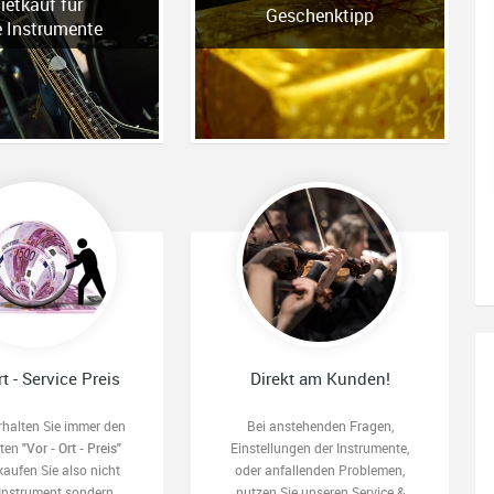
ietkauf für
Geschenktipp
e Instrumente
rt - Service Preis
Direkt am Kunden!
rhalten Sie immer den
Bei anstehenden Fragen,
sten
"Vor - Ort - Preis"
Einstellungen der Instrumente,
kaufen Sie also nicht
oder anfallenden Problemen,
 Instrument sondern
nutzen Sie unseren Service &