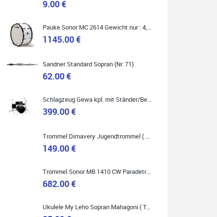
9.00 €
Marie-Luise Mroß
Pauke Sonor MC 2614 Gewicht nur : 4,9 kg ( Service Preis inkl. Werkstatt Service )
Ich bin super zufrieden mit meiner neuen Ukulele!
1145.00 €
Einfach am Freitag vorbeigekommen, eben geklingelt
und top beraten worden. Ich würde den Besuch im
Musikgeschäft Stöppel jedem Onlineshopping
vorziehen.
Sandner Standard Sopran (Nr. 71)
62.00 €
Schlagzeug Gewa kpl. mit Ständer/Becken/Hocker DER RENNER ! (Service Preis inkl. Werkstatt Service)
399.00 €
Quelle: Google-Rezension
Trommel Dimavery Jugendtrommel ( Service Preis inkl. Werkstatt Service )
149.00 €
Bella :D
Trommel Sonor MB 1410 CW Paradetrommel ( Service Preis inkl. Werkstatt Service )
Klein...aber fein!
682.00 €
Toller Service, nette Leute. Immer wieder gerne..
Ukulele My Leho Sopran Mahagoni ( Top Empfehlung ! )