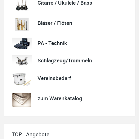
Gitarre / Ukulele / Bass
Karl-Heinz Lubitz
Bläser / Flöten
Korrespondenz, Kommunikation und Verkauf top.
Abholung der Ware reibungslos.
Sehr zu empfehlen....
PA - Technik
P.S. Warum in die Ferne schweifen wenn Gutes liegt auch nah!
Schlagzeug/Trommeln
Vereinsbedarf
Quelle: Google-Rezension
zum Warenkatalog
Nele Thumann
Super Beratung, toller Service und schöner Klavierunterricht.
Wer ein Gesamtpaket sucht, wird beim Musikhaus Stöppel
TOP - Angebote
fündig.