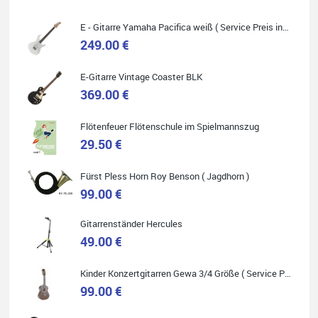
Absolut empfehlenswert.
E - Gitarre Yamaha Pacifica weiß ( Service Preis inkl. Werkstatt Service )
249.00 €
E-Gitarre Vintage Coaster BLK
Quelle: Google-Rezension
369.00 €
Flötenfeuer Flötenschule im Spielmannszug
29.50 €
Helene Balluff
Fürst Pless Horn Roy Benson ( Jagdhorn )
Das Musikhaus Stöppel ist super!
99.00 €
Ich habe eine Westerngitarre gekauft.
Die Qualität und das Preis-Leistungsverhältnis sind erstaunlich.
Die Beratung und der Service war ebenfalls ausgezeichnet und
ich empfehle es jedem der sich ein Musikinstrument zulegen
Gitarrenständer Hercules
möchte.
49.00 €
Kinder Konzertgitarren Gewa 3/4 Größe ( Service Preis inkl. Werkstatt Service )
99.00 €
Quelle: Google-Rezension