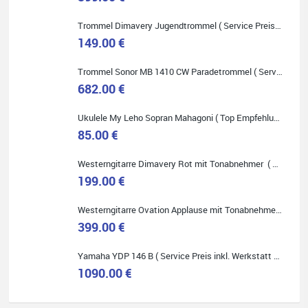
Onlineshopping vorziehen.
Trommel Dimavery Jugendtrommel ( Service Preis inkl. Werkstatt Service )
149.00 €
Trommel Sonor MB 1410 CW Paradetrommel ( Service Preis inkl. Werkstatt Service )
682.00 €
Quelle: Google-Rezension
Ukulele My Leho Sopran Mahagoni ( Top Empfehlung ! )
85.00 €
Westerngitarre Dimavery Rot mit Tonabnehmer ( Service Preis inkl. Werkstatt Service )
Bella :D
199.00 €
Klein...aber fein!
Toller Service, nette Leute. Immer wieder gerne..
Westerngitarre Ovation Applause mit Tonabnehmer ( Service Preis inkl. Werkstatt Service )
399.00 €
Yamaha YDP 146 B ( Service Preis inkl. Werkstatt Service )
1090.00 €
Quelle: Google-Rezension