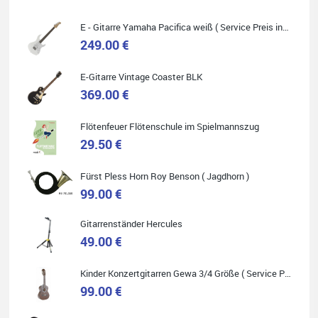
Absolut empfehlenswert.
E - Gitarre Yamaha Pacifica weiß ( Service Preis inkl. Werkstatt Service )
249.00 €
E-Gitarre Vintage Coaster BLK
Quelle: Google-Rezension
369.00 €
Flötenfeuer Flötenschule im Spielmannszug
29.50 €
Helene Balluff
Fürst Pless Horn Roy Benson ( Jagdhorn )
Das Musikhaus Stöppel ist super!
Ich habe eine Westerngitarre gekauft.
99.00 €
Die Qualität und das Preis-Leistungsverhältnis sind erstaunlich.
Die Beratung und der Service war ebenfalls ausgezeichnet und
ich empfehle es jedem der sich ein Musikinstrument zulegen
Gitarrenständer Hercules
möchte.
49.00 €
Kinder Konzertgitarren Gewa 3/4 Größe ( Service Preis inkl. Werkstatt Service )
99.00 €
Quelle: Google-Rezension