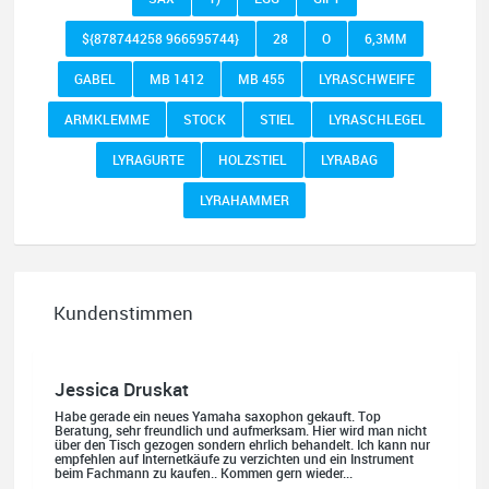
${878744258 966595744}
28
O
6,3MM
GABEL
MB 1412
MB 455
LYRASCHWEIFE
ARMKLEMME
STOCK
STIEL
LYRASCHLEGEL
LYRAGURTE
HOLZSTIEL
LYRABAG
LYRAHAMMER
Kundenstimmen
Jessica Druskat
Habe gerade ein neues Yamaha saxophon gekauft. Top
Beratung, sehr freundlich und aufmerksam. Hier wird man nicht
über den Tisch gezogen sondern ehrlich behandelt. Ich kann nur
empfehlen auf Internetkäufe zu verzichten und ein Instrument
beim Fachmann zu kaufen.. Kommen gern wieder...