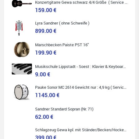
Konzertgitarre Gewa schwarz 4/4 Größe ( Service Preis inkl. Werkstatt Service )
159.00 €
Lyra Sandner ( ohne Schweife )
Carsten Spiegel
899.00 €
Ich war auf der Suche nach einem neuen Keyboard und bin
begeistert: ich bin super beraten worden, aktuell natürlich nur
telefonisch. Nachdem die Entscheidung zum Kauf gefallen war,
Marschbecken Paiste PST 16"
wurde alles zusammengestellt, so dass ich alles nur noch
abholen musste. Top!
199.90 €
Musikschule Lippstadt - Soest : Klavier & Keyboardunterricht
9.00 €
Pauke Sonor MC 2614 Gewicht nur : 4,9 kg ( Service Preis inkl. Werkstatt Service )
Quelle: Google-Rezension
1145.00 €
Sandner Standard Sopran (Nr. 71)
62.00 €
Marie-Luise Mroß
Schlagzeug Gewa kpl. mit Ständer/Becken/Hocker DER RENNER ! (Service Preis inkl. Werkstatt Service)
Ich bin super zufrieden mit meiner neuen Ukulele! Einfach am
Freitag vorbeigekommen, eben geklingelt und top beraten
399.00 €
worden. Ich würde den Besuch im Musikgeschäft Stöppel jedem