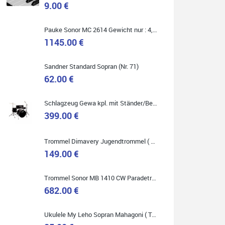
9.00 €
Marie-Luise Mroß
Pauke Sonor MC 2614 Gewicht nur : 4,9 kg ( Service Preis inkl. Werkstatt Service )
Ich bin super zufrieden mit meiner neuen Ukulele!
Einfach am Freitag vorbeigekommen, eben geklingelt
1145.00 €
und top beraten worden. Ich würde den Besuch im
Musikgeschäft Stöppel jedem Onlineshopping
vorziehen.
Sandner Standard Sopran (Nr. 71)
62.00 €
Schlagzeug Gewa kpl. mit Ständer/Becken/Hocker DER RENNER ! (Service Preis inkl. Werkstatt Service)
399.00 €
Quelle: Google-Rezension
Trommel Dimavery Jugendtrommel ( Service Preis inkl. Werkstatt Service )
149.00 €
Bella :D
Trommel Sonor MB 1410 CW Paradetrommel ( Service Preis inkl. Werkstatt Service )
Klein...aber fein!
682.00 €
Toller Service, nette Leute. Immer wieder gerne..
Ukulele My Leho Sopran Mahagoni ( Top Empfehlung ! )