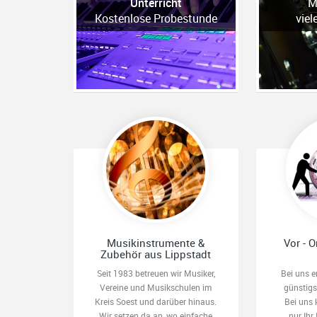
Unterricht
M
Kostenlose Probestunde
viel
Musikinstrumente &
Vor - O
Zubehör aus Lippstadt
Seit 1983 betreuen wir Musiker,
Bei uns e
Vereine und Musikschulen im
günstig
Kreis Soest und darüber hinaus.
Bei uns 
Wir setzen da an, wo einfache
nur Ihr