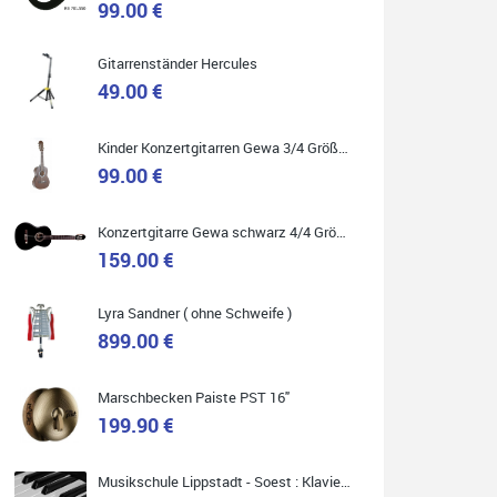
99.00 €
Gitarrenständer Hercules
49.00 €
Quelle: Google-Rezension
Kinder Konzertgitarren Gewa 3/4 Größe ( Service Preis inkl. Werkstatt Service )
99.00 €
Carsten Spiegel
Konzertgitarre Gewa schwarz 4/4 Größe ( Service Preis inkl. Werkstatt Service )
Ich war auf der Suche nach einem neuen Keyboard
und bin begeistert: ich bin super beraten worden,
159.00 €
aktuell natürlich nur telefonisch. Nachdem die
Entscheidung zum Kauf gefallen war, wurde alles
zusammengestellt, so dass ich alles nur noch
abholen musste. Top!
Lyra Sandner ( ohne Schweife )
899.00 €
Marschbecken Paiste PST 16"
199.90 €
Quelle: Google-Rezension
Musikschule Lippstadt - Soest : Klavier & Keyboardunterricht