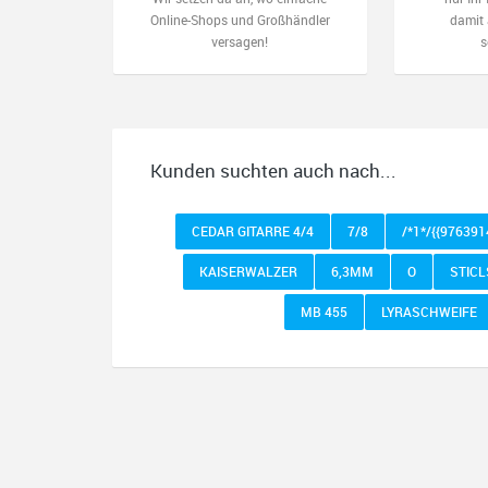
Online-Shops und Großhändler
damit 
versagen!
s
Kunden suchten auch nach...
CEDAR GITARRE 4/4
7/8
/*1*/{{97639
KAISERWALZER
6,3MM
O
STICL
MB 455
LYRASCHWEIFE