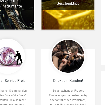
ietkauf für
Geschenktipp
e Instrumente
rt - Service Preis
Direkt am Kunden!
rhalten Sie immer den
Bei anstehenden Fragen,
sten
"Vor - Ort - Preis"
Einstellungen der Instrumente,
kaufen Sie also nicht
oder anfallenden Problemen,
 Instrument sondern
nutzen Sie unseren Service &