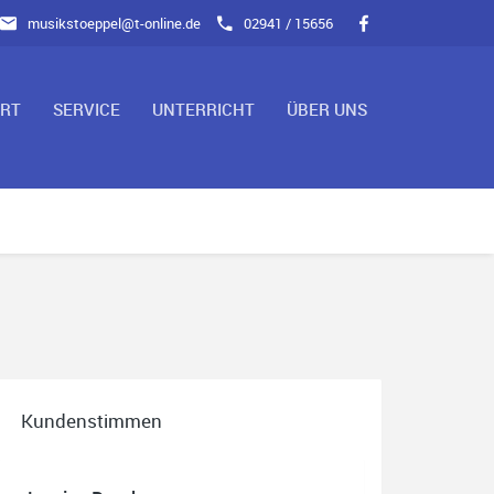
musikstoeppel@t-online.de
02941 / 15656
ART
SERVICE
UNTERRICHT
ÜBER UNS
Kundenstimmen