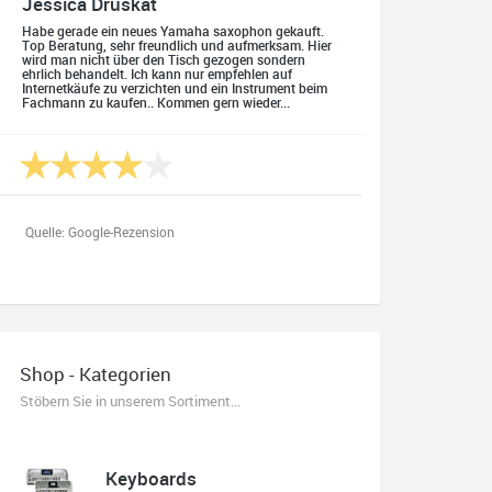
Jessica Druskat
Habe gerade ein neues Yamaha saxophon gekauft.
Top Beratung, sehr freundlich und aufmerksam. Hier
wird man nicht über den Tisch gezogen sondern
ehrlich behandelt. Ich kann nur empfehlen auf
Internetkäufe zu verzichten und ein Instrument beim
Fachmann zu kaufen.. Kommen gern wieder...
Quelle: Google-Rezension
Oliver Salzmann
Habe mir heute eine E-Gitarre und einen Amp gekauft.
Shop - Kategorien
Erstklassige Beratung vom Chef. Hier fühlt man sich
aufgehoben. Finger weg vom Internet. Kauft beim
Stöbern Sie in unserem Sortiment...
Fachmann zu guten Konditionen. Es zahlt sich aus.
Ich kaufe hier immer wieder!
Keyboards