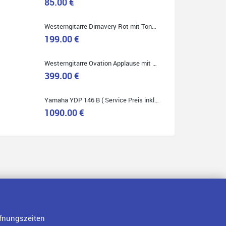
85.00 €
Westerngitarre Dimavery Rot mit Tonabnehmer ( Service Preis inkl. Werkstatt Service )
Quelle: Google-Rezension
199.00 €
Westerngitarre Ovation Applause mit Tonabnehmer ( Service Preis inkl. Werkstatt Service )
399.00 €
Yamaha YDP 146 B ( Service Preis inkl. Werkstatt Service )
1090.00 €
fnungszeiten