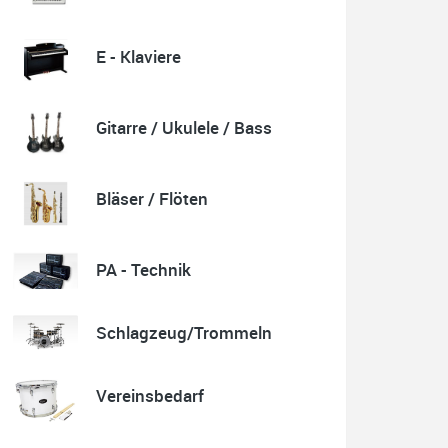
E - Klaviere
Quelle: Google-Rezension
Gitarre / Ukulele / Bass
Karl-Heinz Lubitz
Korrespondenz, Kommunikation und Verkauf top.
Bläser / Flöten
Abholung der Ware reibungslos.
Sehr zu empfehlen....
P.S. Warum in die Ferne schweifen wenn Gutes liegt
auch nah!
PA - Technik
Schlagzeug/Trommeln
Quelle: Google-Rezension
Vereinsbedarf