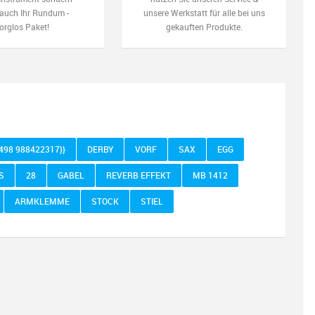
auch Ihr Rundum -
unsere Werkstatt für alle bei uns
orglos Paket!
gekauften Produkte.
1498 988422317}}
DERBY
VORF
SAX
EGG
S
28
GABEL
REVERB EFFEKT
MB 1412
ARMKLEMME
STOCK
STIEL