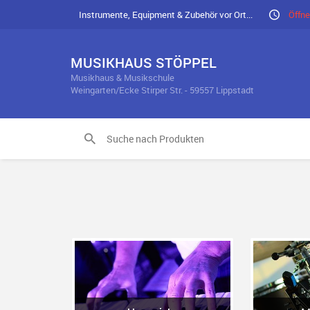
Instrumente, Equipment & Zubehör vor Ort...
Öffne
MUSIKHAUS STÖPPEL
Musikhaus & Musikschule
Weingarten/Ecke Stirper Str. - 59557 Lippstadt