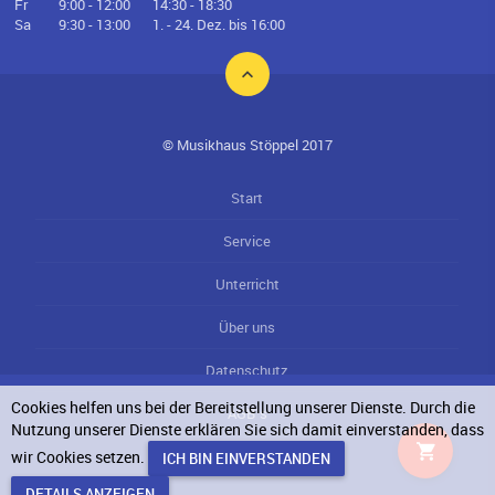
Fr
9:00 - 12:00
14:30 - 18:30
Sa
9:30 - 13:00
1. - 24. Dez. bis 16:00
© Musikhaus Stöppel 2017
Start
Service
Unterricht
Über uns
Datenschutz
Cookies helfen uns bei der Bereitstellung unserer Dienste. Durch die
AGB`s
Nutzung unserer Dienste erklären Sie sich damit einverstanden, dass
wir Cookies setzen.
Impressum
DETAILS ANZEIGEN