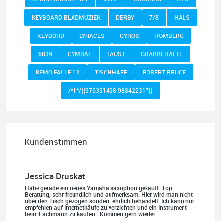
KEYBOARD BLADMUZIEK
DERBY
7/8
HALS
KEYBORD
LYRACES
GYROS
HOMBERG
6839
CYMBAL
FAUST
GITARREHALTE
REMO FÄLLE 13
TISCHHAFE
ROBERT BRUCE
/*1*/{{976391498 988422317}}
Kundenstimmen
Jessica Druskat
Habe gerade ein neues Yamaha saxophon gekauft. Top
Beratung, sehr freundlich und aufmerksam. Hier wird man nicht
über den Tisch gezogen sondern ehrlich behandelt. Ich kann nur
empfehlen auf Internetkäufe zu verzichten und ein Instrument
beim Fachmann zu kaufen.. Kommen gern wieder...