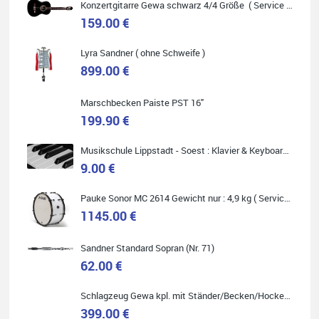
Konzertgitarre Gewa schwarz 4/4 Größe ( Service Preis inkl. Werkstatt Service )
159.00 €
Lyra Sandner ( ohne Schweife )
Carsten Spiegel
899.00 €
Ich war auf der Suche nach einem neuen Keyboard und bin
begeistert: ich bin super beraten worden, aktuell natürlich nur
telefonisch. Nachdem die Entscheidung zum Kauf gefallen war,
Marschbecken Paiste PST 16"
wurde alles zusammengestellt, so dass ich alles nur noch
abholen musste. Top!
199.90 €
Musikschule Lippstadt - Soest : Klavier & Keyboardunterricht
9.00 €
Pauke Sonor MC 2614 Gewicht nur : 4,9 kg ( Service Preis inkl. Werkstatt Service )
Quelle: Google-Rezension
1145.00 €
Sandner Standard Sopran (Nr. 71)
62.00 €
Marie-Luise Mroß
Schlagzeug Gewa kpl. mit Ständer/Becken/Hocker DER RENNER ! (Service Preis inkl. Werkstatt Service)
Ich bin super zufrieden mit meiner neuen Ukulele! Einfach am
Freitag vorbeigekommen, eben geklingelt und top beraten
399.00 €
worden. Ich würde den Besuch im Musikgeschäft Stöppel jedem