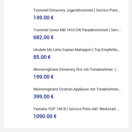
Onlineshopping vorziehen.
Trommel Dimavery Jugendtrommel ( Service Preis inkl. Werkstatt Service )
149.00 €
Trommel Sonor MB 1410 CW Paradetrommel ( Service Preis inkl. Werkstatt Service )
682.00 €
Quelle: Google-Rezension
Ukulele My Leho Sopran Mahagoni ( Top Empfehlung ! )
85.00 €
Westerngitarre Dimavery Rot mit Tonabnehmer ( Service Preis inkl. Werkstatt Service )
Bella :D
199.00 €
Klein...aber fein!
Toller Service, nette Leute. Immer wieder gerne..
Westerngitarre Ovation Applause mit Tonabnehmer ( Service Preis inkl. Werkstatt Service )
399.00 €
Yamaha YDP 146 B ( Service Preis inkl. Werkstatt Service )
1090.00 €
Quelle: Google-Rezension