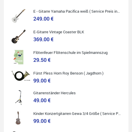
Absolut empfehlenswert.
E - Gitarre Yamaha Pacifica weiß ( Service Preis inkl. Werkstatt Service )
249.00 €
E-Gitarre Vintage Coaster BLK
Quelle: Google-Rezension
369.00 €
Flötenfeuer Flötenschule im Spielmannszug
29.50 €
Helene Balluff
Fürst Pless Horn Roy Benson ( Jagdhorn )
Das Musikhaus Stöppel ist super!
Ich habe eine Westerngitarre gekauft.
99.00 €
Die Qualität und das Preis-Leistungsverhältnis sind erstaunlich.
Die Beratung und der Service war ebenfalls ausgezeichnet und
ich empfehle es jedem der sich ein Musikinstrument zulegen
Gitarrenständer Hercules
möchte.
49.00 €
Kinder Konzertgitarren Gewa 3/4 Größe ( Service Preis inkl. Werkstatt Service )
99.00 €
Quelle: Google-Rezension