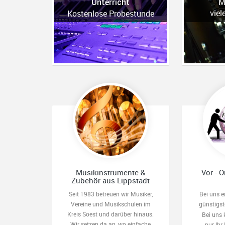
M
Unterricht
viel
Kostenlose Probestunde
Musikinstrumente &
Vor - O
Zubehör aus Lippstadt
Seit 1983 betreuen wir Musiker,
Bei uns e
Vereine und Musikschulen im
günstigs
Kreis Soest und darüber hinaus.
Bei uns 
Wir setzen da an, wo einfache
nur Ihr