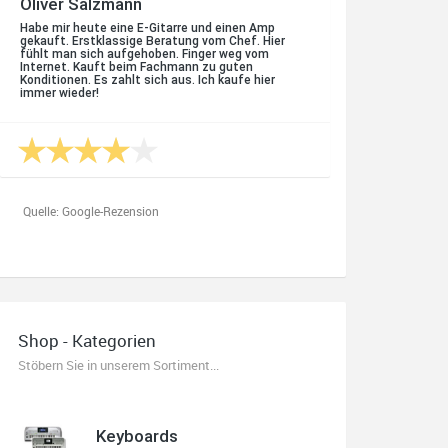
Oliver Salzmann
Habe mir heute eine E-Gitarre und einen Amp
gekauft. Erstklassige Beratung vom Chef. Hier
fühlt man sich aufgehoben. Finger weg vom
Internet. Kauft beim Fachmann zu guten
Konditionen. Es zahlt sich aus. Ich kaufe hier
immer wieder!
Quelle: Google-Rezension
Karl-Heinz Lubitz
Korrespondenz, Kommunikation und Verkauf top.
Shop - Kategorien
Abholung der Ware reibungslos.
Sehr zu empfehlen....
Stöbern Sie in unserem Sortiment...
P.S. Warum in die Ferne schweifen wenn Gutes
liegt auch nah!
Keyboards