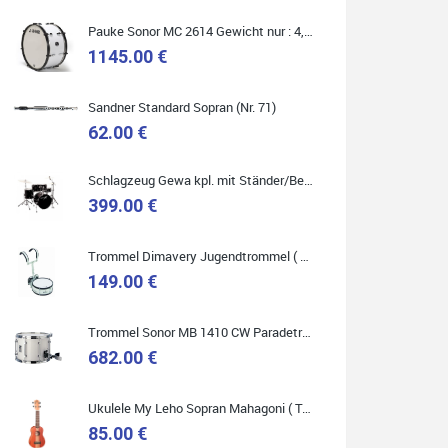
Pauke Sonor MC 2614 Gewicht nur : 4,9 kg ( Service Preis inkl. Werkstatt Service )
Bella :D
1145.00 €
Klein...aber fein!
Toller Service, nette Leute. Immer wieder gerne..
Sandner Standard Sopran (Nr. 71)
62.00 €
Schlagzeug Gewa kpl. mit Ständer/Becken/Hocker DER RENNER ! (Service Preis inkl. Werkstatt Service)
399.00 €
Quelle: Google-Rezension
Trommel Dimavery Jugendtrommel ( Service Preis inkl. Werkstatt Service )
149.00 €
Trommel Sonor MB 1410 CW Paradetrommel ( Service Preis inkl. Werkstatt Service )
682.00 €
Ukulele My Leho Sopran Mahagoni ( Top Empfehlung ! )
85.00 €