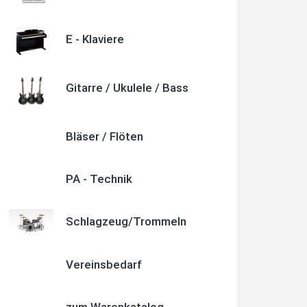
E - Klaviere
Quelle: Google-Rezension
Gitarre / Ukulele / Bass
Nele Thumann
Super Beratung, toller Service und schöner
Bläser / Flöten
Klavierunterricht.
Wer ein Gesamtpaket sucht, wird beim Musikhaus
Stöppel fündig.
Absolut empfehlenswert.
PA - Technik
Schlagzeug/Trommeln
Quelle: Google-Rezension
Vereinsbedarf
zum Warenkatalog