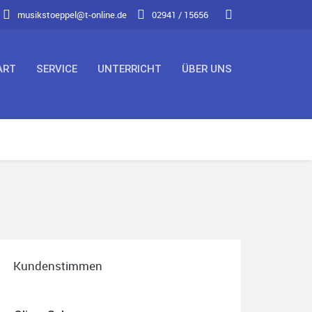
musikstoeppel@t-online.de
02941 / 15656
ART
SERVICE
UNTERRICHT
ÜBER UNS
Jessica Druskat
Habe gerade ein neues Yamaha saxophon gekauft.
Top Beratung, sehr freundlich und aufmerksam.
Hier wird man nicht über den Tisch gezogen
sondern ehrlich behandelt. Ich kann nur empfehlen
auf Internetkäufe zu verzichten und ein
Instrument beim Fachmann zu kaufen.. Kommen
gern wieder...
Quelle: Google-Rezension
Kundenstimmen