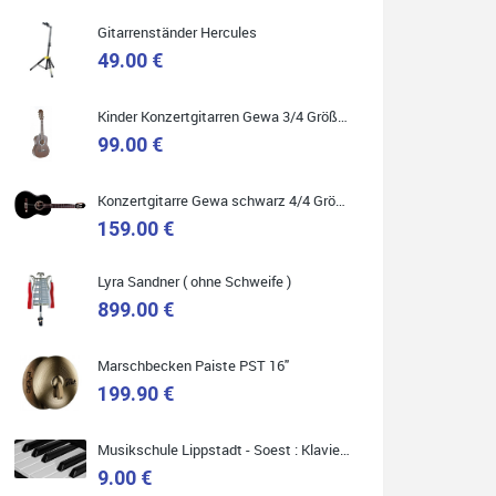
Gitarrenständer Hercules
49.00 €
Quelle: Google-Rezension
Kinder Konzertgitarren Gewa 3/4 Größe ( Service Preis inkl. Werkstatt Service )
99.00 €
Konzertgitarre Gewa schwarz 4/4 Größe ( Service Preis inkl. Werkstatt Service )
Marie-Luise Mroß
159.00 €
Ich bin super zufrieden mit meiner neuen Ukulele!
Einfach am Freitag vorbeigekommen, eben
geklingelt und top beraten worden. Ich würde den
Besuch im Musikgeschäft Stöppel jedem
Lyra Sandner ( ohne Schweife )
Onlineshopping vorziehen.
899.00 €
Marschbecken Paiste PST 16"
199.90 €
Quelle: Google-Rezension
Musikschule Lippstadt - Soest : Klavier & Keyboardunterricht
9.00 €