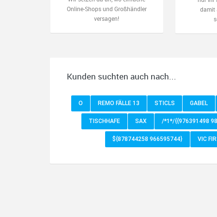
Online-Shops und Großhändler
damit 
versagen!
s
Kunden suchten auch nach...
O
REMO FÄLLE 13
STICLS
GABEL
TISCHHAFE
SAX
/*1*/{{976391498 9
${878744258 966595744}
VIC FI