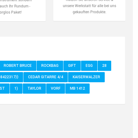
unsere Werkstatt für alle bei uns
auch Ihr Rundum -
gekauften Produkte.
orglos Paket!
ROBERT BRUCE
ROCKBAG
GIFT
EGG
28
88422317}}
CEDAR GITARRE 4/4
KAISERWALZER
RST
1)
TAYLOR
VORF
MB 1412