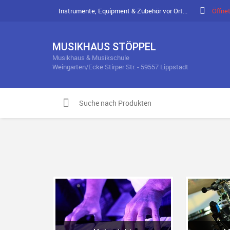
Instrumente, Equipment & Zubehör vor Ort...
Öffne
MUSIKHAUS STÖPPEL
Musikhaus & Musikschule
Weingarten/Ecke Stirper Str. - 59557 Lippstadt