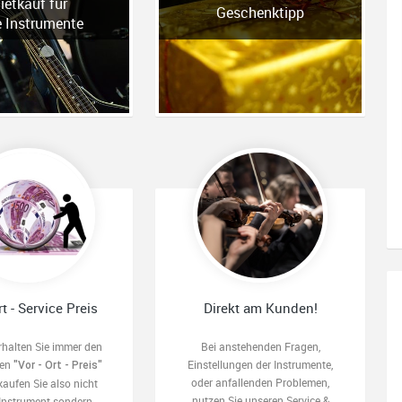
ietkauf für
Geschenktipp
e Instrumente
rt - Service Preis
Direkt am Kunden!
rhalten Sie immer den
Bei anstehenden Fragen,
ten
Einstellungen der Instrumente,
"Vor - Ort - Preis"
oder anfallenden Problemen,
kaufen Sie also nicht
nutzen Sie unseren Service &
 Instrument sondern