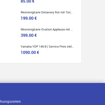
85.00 €
Westerngitarre Dimavery Rot mit Tonabnehmer ( Service Preis inkl. Werkstatt Service )
Quelle: Google-Rezension
199.00 €
Westerngitarre Ovation Applause mit Tonabnehmer ( Service Preis inkl. Werkstatt Service )
399.00 €
Yamaha YDP 146 B ( Service Preis inkl. Werkstatt Service )
1090.00 €
fnungszeiten