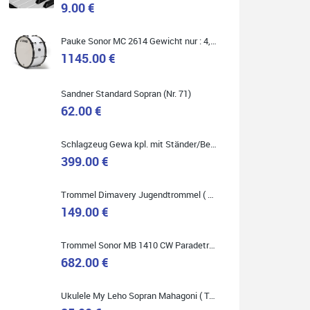
9.00 €
Marie-Luise Mroß
Pauke Sonor MC 2614 Gewicht nur : 4,9 kg ( Service Preis inkl. Werkstatt Service )
Ich bin super zufrieden mit meiner neuen Ukulele!
Einfach am Freitag vorbeigekommen, eben geklingelt
1145.00 €
und top beraten worden. Ich würde den Besuch im
Musikgeschäft Stöppel jedem Onlineshopping
vorziehen.
Sandner Standard Sopran (Nr. 71)
62.00 €
Schlagzeug Gewa kpl. mit Ständer/Becken/Hocker DER RENNER ! (Service Preis inkl. Werkstatt Service)
399.00 €
Quelle: Google-Rezension
Trommel Dimavery Jugendtrommel ( Service Preis inkl. Werkstatt Service )
149.00 €
Bella :D
Trommel Sonor MB 1410 CW Paradetrommel ( Service Preis inkl. Werkstatt Service )
Klein...aber fein!
682.00 €
Toller Service, nette Leute. Immer wieder gerne..
Ukulele My Leho Sopran Mahagoni ( Top Empfehlung ! )