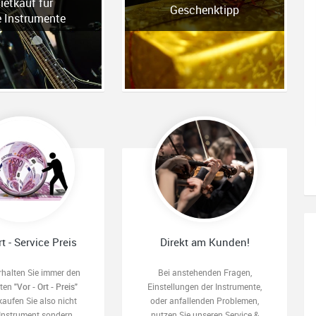
ietkauf für
Geschenktipp
e Instrumente
rt - Service Preis
Direkt am Kunden!
rhalten Sie immer den
Bei anstehenden Fragen,
sten
"Vor - Ort - Preis"
Einstellungen der Instrumente,
kaufen Sie also nicht
oder anfallenden Problemen,
 Instrument sondern
nutzen Sie unseren Service &