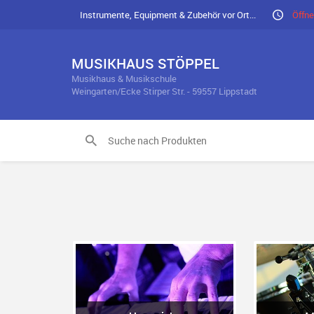
Instrumente, Equipment & Zubehör vor Ort...
Öffne
MUSIKHAUS STÖPPEL
Musikhaus & Musikschule
Weingarten/Ecke Stirper Str. - 59557 Lippstadt