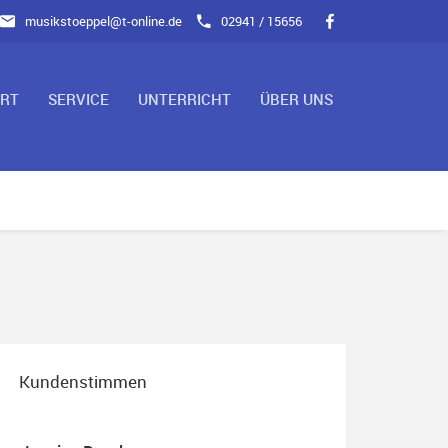
musikstoeppel@t-online.de
02941 / 15656
ART
SERVICE
UNTERRICHT
ÜBER UNS
Kundenstimmen