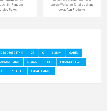
auch Ihr Rundum -
unsere Werkstatt für alle bei uns
orglos Paket!
gekauften Produkte.
4258 966595744}
28
O
6,3MM
GABEL
ARMKLEMME
STOCK
STIEL
LYRASCHLEGEL
EL
LYRABAG
LYRAHAMMER