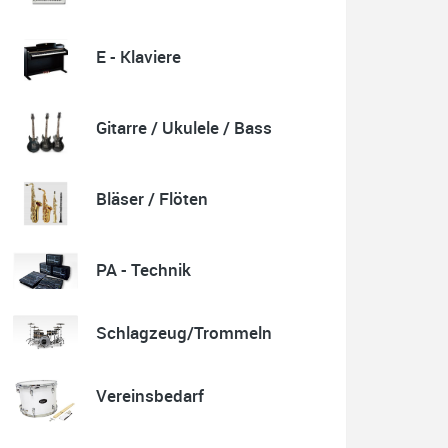
E - Klaviere
Quelle: Google-Rezension
Gitarre / Ukulele / Bass
Karl-Heinz Lubitz
Korrespondenz, Kommunikation und Verkauf top.
Bläser / Flöten
Abholung der Ware reibungslos.
Sehr zu empfehlen....
P.S. Warum in die Ferne schweifen wenn Gutes liegt
auch nah!
PA - Technik
Schlagzeug/Trommeln
Quelle: Google-Rezension
Vereinsbedarf