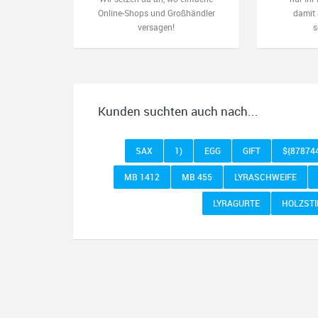
Online-Shops und Großhändler
damit 
versagen!
s
Kunden suchten auch nach...
SAX
1)
EGG
GIFT
${87874
MB 1412
MB 455
LYRASCHWEIFE
LYRAGURTE
HOLZSTI