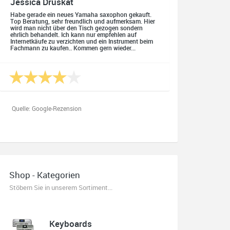
Jessica Druskat
Habe gerade ein neues Yamaha saxophon gekauft.
Top Beratung, sehr freundlich und aufmerksam. Hier
wird man nicht über den Tisch gezogen sondern
ehrlich behandelt. Ich kann nur empfehlen auf
Internetkäufe zu verzichten und ein Instrument beim
Fachmann zu kaufen.. Kommen gern wieder...
Quelle: Google-Rezension
Oliver Salzmann
Habe mir heute eine E-Gitarre und einen Amp gekauft.
Shop - Kategorien
Erstklassige Beratung vom Chef. Hier fühlt man sich
aufgehoben. Finger weg vom Internet. Kauft beim
Stöbern Sie in unserem Sortiment...
Fachmann zu guten Konditionen. Es zahlt sich aus.
Ich kaufe hier immer wieder!
Keyboards