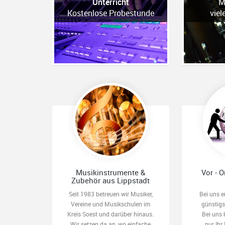
Unterricht
M
Kostenlose Probestunde
viel
Musikinstrumente &
Vor - O
Zubehör aus Lippstadt
Seit 1983 betreuen wir Musiker,
Bei uns e
Vereine und Musikschulen im
günstig
Kreis Soest und darüber hinaus.
Bei uns 
Wir setzen da an, wo einfache
nur Ihr