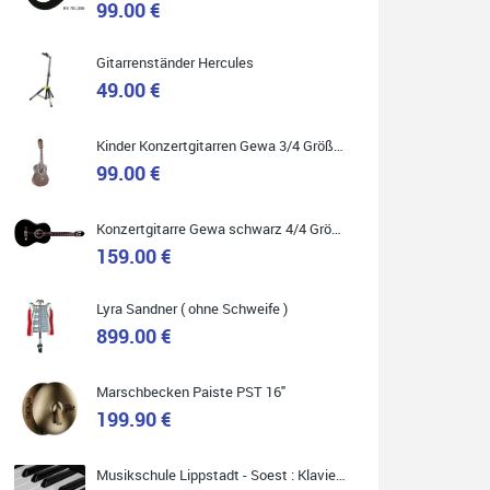
99.00 €
Gitarrenständer Hercules
49.00 €
Quelle: Google-Rezension
Kinder Konzertgitarren Gewa 3/4 Größe ( Service Preis inkl. Werkstatt Service )
99.00 €
Carsten Spiegel
Konzertgitarre Gewa schwarz 4/4 Größe ( Service Preis inkl. Werkstatt Service )
Ich war auf der Suche nach einem neuen Keyboard
und bin begeistert: ich bin super beraten worden,
159.00 €
aktuell natürlich nur telefonisch. Nachdem die
Entscheidung zum Kauf gefallen war, wurde alles
zusammengestellt, so dass ich alles nur noch
abholen musste. Top!
Lyra Sandner ( ohne Schweife )
899.00 €
Marschbecken Paiste PST 16"
199.90 €
Quelle: Google-Rezension
Musikschule Lippstadt - Soest : Klavier & Keyboardunterricht