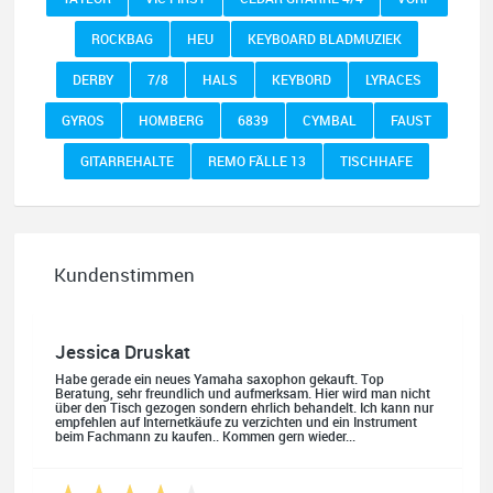
ROCKBAG
HEU
KEYBOARD BLADMUZIEK
DERBY
7/8
HALS
KEYBORD
LYRACES
GYROS
HOMBERG
6839
CYMBAL
FAUST
GITARREHALTE
REMO FÄLLE 13
TISCHHAFE
Kundenstimmen
Jessica Druskat
Habe gerade ein neues Yamaha saxophon gekauft. Top
Beratung, sehr freundlich und aufmerksam. Hier wird man nicht
über den Tisch gezogen sondern ehrlich behandelt. Ich kann nur
empfehlen auf Internetkäufe zu verzichten und ein Instrument
beim Fachmann zu kaufen.. Kommen gern wieder...