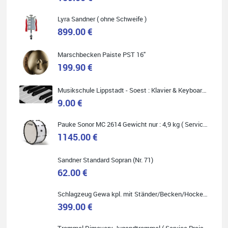
Carsten Spiegel
Lyra Sandner ( ohne Schweife )
899.00 €
Ich war auf der Suche nach einem neuen Keyboard und bin
begeistert: ich bin super beraten worden, aktuell natürlich nur
telefonisch. Nachdem die Entscheidung zum Kauf gefallen war,
wurde alles zusammengestellt, so dass ich alles nur noch
Marschbecken Paiste PST 16"
abholen musste. Top!
199.90 €
Musikschule Lippstadt - Soest : Klavier & Keyboardunterricht
9.00 €
Quelle: Google-Rezension
Pauke Sonor MC 2614 Gewicht nur : 4,9 kg ( Service Preis inkl. Werkstatt Service )
1145.00 €
Sandner Standard Sopran (Nr. 71)
62.00 €
Marie-Luise Mroß
Ich bin super zufrieden mit meiner neuen Ukulele! Einfach am
Freitag vorbeigekommen, eben geklingelt und top beraten
Schlagzeug Gewa kpl. mit Ständer/Becken/Hocker DER RENNER ! (Service Preis inkl. Werkstatt Service)
worden. Ich würde den Besuch im Musikgeschäft Stöppel jedem
399.00 €
Onlineshopping vorziehen.
Trommel Dimavery Jugendtrommel ( Service Preis inkl. Werkstatt Service )