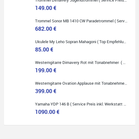
149.00 €
Trommel Sonor MB 1410 CW Paradetrommel ( Service Preis inkl. Werkstatt Service )
Quelle: Google-Rezension
682.00 €
Ukulele My Leho Sopran Mahagoni ( Top Empfehlung ! )
85.00 €
Bella :D
Westerngitarre Dimavery Rot mit Tonabnehmer ( Service Preis inkl. Werkstatt Service )
199.00 €
Klein...aber fein!
Toller Service, nette Leute. Immer wieder gerne..
Westerngitarre Ovation Applause mit Tonabnehmer ( Service Preis inkl. Werkstatt Service )
399.00 €
Yamaha YDP 146 B ( Service Preis inkl. Werkstatt Service )
1090.00 €
Quelle: Google-Rezension