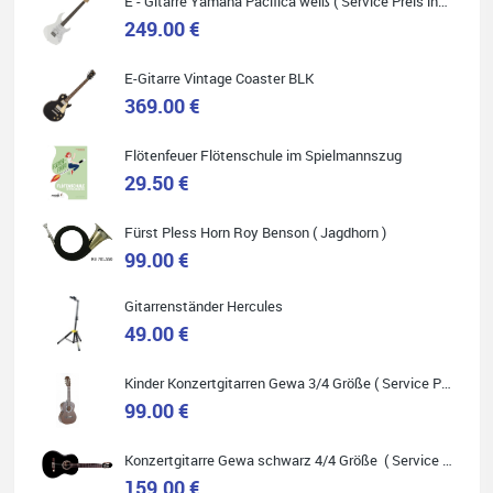
E - Gitarre Yamaha Pacifica weiß ( Service Preis inkl. Werkstatt Service )
249.00 €
Quelle: Google-Rezension
E-Gitarre Vintage Coaster BLK
369.00 €
Flötenfeuer Flötenschule im Spielmannszug
29.50 €
Helene Balluff
Das Musikhaus Stöppel ist super!
Fürst Pless Horn Roy Benson ( Jagdhorn )
Ich habe eine Westerngitarre gekauft.
Die Qualität und das Preis-Leistungsverhältnis sind erstaunlich.
99.00 €
Die Beratung und der Service war ebenfalls ausgezeichnet und
ich empfehle es jedem der sich ein Musikinstrument zulegen
möchte.
Gitarrenständer Hercules
49.00 €
Kinder Konzertgitarren Gewa 3/4 Größe ( Service Preis inkl. Werkstatt Service )
99.00 €
Quelle: Google-Rezension
Konzertgitarre Gewa schwarz 4/4 Größe ( Service Preis inkl. Werkstatt Service )
159.00 €