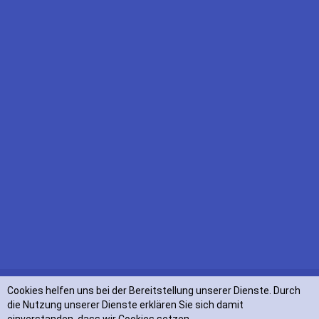
Mi
9:00 - 12:00
14:30 - 19:00
Do
9:00 - 12:00
14:30 - 19:00
Fr
9:00 - 12:00
14:30 - 18:30
Sa
9:30 - 13:00
1. - 24. Dez. bis 16:00
© Musikhaus Stöppel 2017
Start
Service
Unterricht
Über uns
Datenschutz
Cookies helfen uns bei der Bereitstellung unserer Dienste. Durch
AGB`s
die Nutzung unserer Dienste erklären Sie sich damit