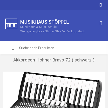
MUSIKHAUS STÖPPEL
Musikhaus & Musikschule
Weingarten/Ecke Stirper Str. - 59557 Lippstadt
Akkordeon Hohner Bravo 72 ( schwarz )