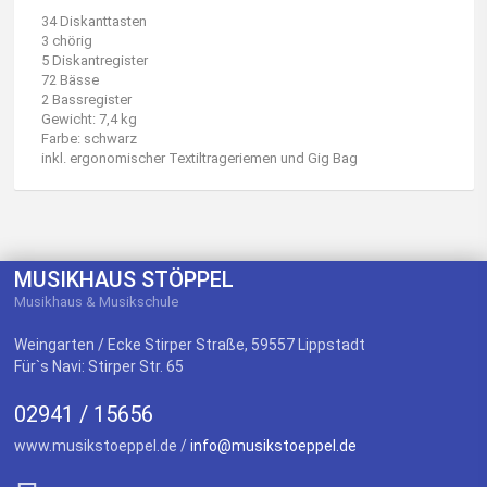
34 Diskanttasten
3 chörig
5 Diskantregister
72 Bässe
2 Bassregister
Gewicht: 7,4 kg
Farbe: schwarz
inkl. ergonomischer Textiltrageriemen und Gig Bag
MUSIKHAUS STÖPPEL
Musikhaus & Musikschule
Weingarten / Ecke Stirper Straße, 59557 Lippstadt
Für`s Navi: Stirper Str. 65
02941 / 15656
www.musikstoeppel.de /
info@musikstoeppel.de