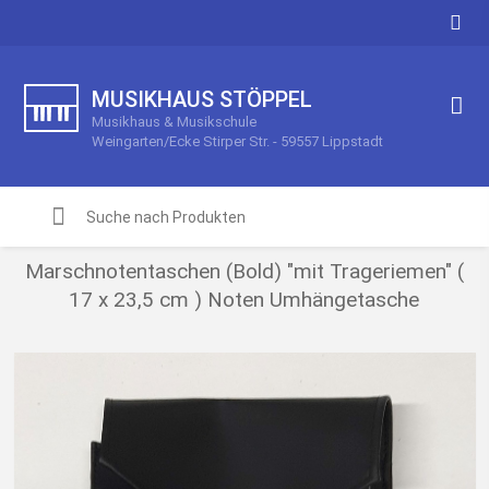
MUSIKHAUS STÖPPEL
Musikhaus & Musikschule
Weingarten/Ecke Stirper Str. - 59557 Lippstadt
Marschnotentaschen (Bold) "mit Trageriemen" (
17 x 23,5 cm ) Noten Umhängetasche