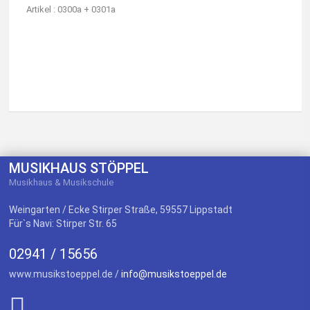
Artikel : 0300a + 0301a
MUSIKHAUS STÖPPEL
Musikhaus & Musikschule
Weingarten / Ecke Stirper Straße, 59557 Lippstadt
Für`s Navi: Stirper Str. 65
02941 / 15656
www.musikstoeppel.de /
info@musikstoeppel.de