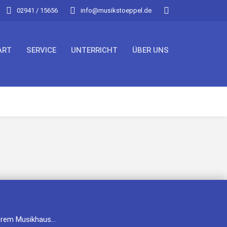
02941 / 15656
info@musikstoeppel.de
ART
SERVICE
UNTERRICHT
ÜBER UNS
erem Musikhaus...