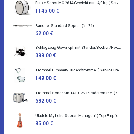
Pauke Sonor MC 2614 Gewicht nur : 4,9 kg ( Service Preis inkl. Werkstatt Service )
Klein...aber fein!
Toller Service, nette Leute. Immer wieder gerne..
1145.00 €
Sandner Standard Sopran (Nr. 71)
62.00 €
Schlagzeug Gewa kpl. mit Ständer/Becken/Hocker DER RENNER ! (Service Preis inkl. Werkstatt Service)
Quelle: Google-Rezension
399.00 €
Trommel Dimavery Jugendtrommel ( Service Preis inkl. Werkstatt Service )
149.00 €
Trommel Sonor MB 1410 CW Paradetrommel ( Service Preis inkl. Werkstatt Service )
682.00 €
Ukulele My Leho Sopran Mahagoni ( Top Empfehlung ! )
85.00 €