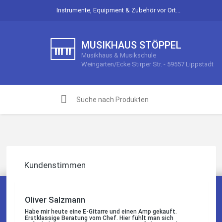
Instrumente, Equipment & Zubehör vor Ort...
MUSIKHAUS STÖPPEL
Jessica Druskat
Musikhaus & Musikschule
Habe gerade ein neues Yamaha saxophon gekauft. Top
Weingarten/Ecke Stirper Str. - 59557 Lippstadt
Beratung, sehr freundlich und aufmerksam. Hier wird man
nicht über den Tisch gezogen sondern ehrlich behandelt. Ich
kann nur empfehlen auf Internetkäufe zu verzichten und ein
Instrument beim Fachmann zu kaufen.. Kommen gern
wieder...
Quelle: Google-Rezension
Kundenstimmen
Oliver Salzmann
Habe mir heute eine E-Gitarre und einen Amp gekauft.
Erstklassige Beratung vom Chef. Hier fühlt man sich