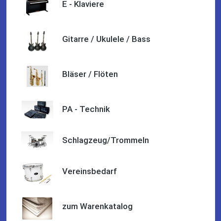
E - Klaviere
Quelle: Google-Rezension
Gitarre / Ukulele / Bass
Nele Thumann
Super Beratung, toller Service und schöner Klavierunterricht.
Bläser / Flöten
Wer ein Gesamtpaket sucht, wird beim Musikhaus Stöppel
fündig.
Absolut empfehlenswert.
PA - Technik
Schlagzeug/Trommeln
Quelle: Google-Rezension
Vereinsbedarf
zum Warenkatalog
Helene Balluff
Das Musikhaus Stöppel ist super!