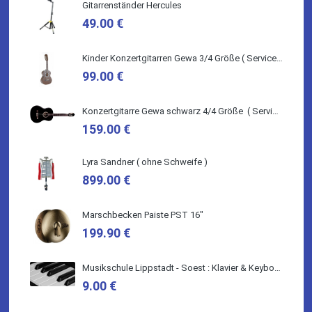
Gitarrenständer Hercules
Quelle: Google-Rezension
49.00 €
Kinder Konzertgitarren Gewa 3/4 Größe ( Service Preis inkl. Werkstatt Service )
99.00 €
Marie-Luise Mroß
Konzertgitarre Gewa schwarz 4/4 Größe ( Service Preis inkl. Werkstatt Service )
Ich bin super zufrieden mit meiner neuen Ukulele! Einfach am
Freitag vorbeigekommen, eben geklingelt und top beraten
159.00 €
worden. Ich würde den Besuch im Musikgeschäft Stöppel
jedem Onlineshopping vorziehen.
Lyra Sandner ( ohne Schweife )
899.00 €
Marschbecken Paiste PST 16"
Quelle: Google-Rezension
199.90 €
Musikschule Lippstadt - Soest : Klavier & Keyboardunterricht
9.00 €
Bella :D