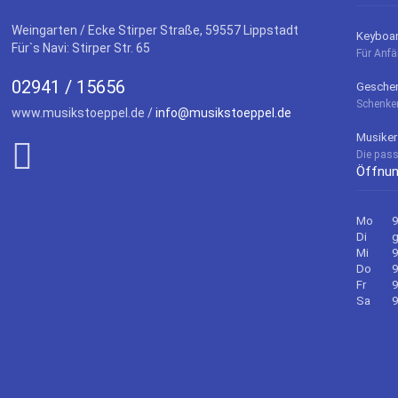
Weingarten / Ecke Stirper Straße, 59557 Lippstadt
Keyboard
Für`s Navi: Stirper Str. 65
Für Anfä
02941 / 15656
Geschen
Schenke
www.musikstoeppel.de /
info@musikstoeppel.de
Musiker
Die pass
Öffnun
Mo
9
Di
Mi
9
Do
9
Fr
9
Sa
9