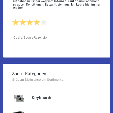
aufgehoben. Finger weg vom Internet. Kauft beim Fachmann
zu guten Konditionen. Es zahlt sich aus. Ich kaufe hier immer
wieder!
Quelle: Google-Rezension
Karl-Heinz Lubitz
Korrespondenz, Kommunikation und Verkauf top.
Shop - Kategorien
Abholung der Ware reibungslos.
Sehr zu empfehlen....
Stöbern Sie in unserem Sortiment...
P.S. Warum in die Ferne schweifen wenn Gutes liegt auch
nah!
Keyboards