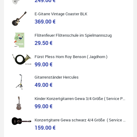
E-Gitarre Vintage Coaster BLK
Quelle: Google-Rezension
369.00 €
Flötenfeuer Flötenschule im Spielmannszug
29.50 €
Helene Balluff
Fürst Pless Horn Roy Benson ( Jagdhorn )
Das Musikhaus Stöppel ist super!
99.00 €
Ich habe eine Westerngitarre gekauft.
Die Qualität und das Preis-Leistungsverhältnis sind erstaunlich.
Die Beratung und der Service war ebenfalls ausgezeichnet und
ich empfehle es jedem der sich ein Musikinstrument zulegen
Gitarrenständer Hercules
möchte.
49.00 €
Kinder Konzertgitarren Gewa 3/4 Größe ( Service Preis inkl. Werkstatt Service )
99.00 €
Quelle: Google-Rezension
Konzertgitarre Gewa schwarz 4/4 Größe ( Service Preis inkl. Werkstatt Service )
159.00 €