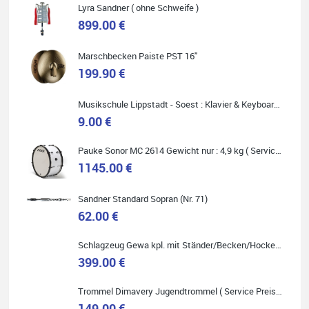
Lyra Sandner ( ohne Schweife )
Carsten Spiegel
899.00 €
Ich war auf der Suche nach einem neuen Keyboard und bin
begeistert: ich bin super beraten worden, aktuell natürlich nur
telefonisch. Nachdem die Entscheidung zum Kauf gefallen war,
Marschbecken Paiste PST 16"
wurde alles zusammengestellt, so dass ich alles nur noch
199.90 €
abholen musste. Top!
Musikschule Lippstadt - Soest : Klavier & Keyboardunterricht
9.00 €
Pauke Sonor MC 2614 Gewicht nur : 4,9 kg ( Service Preis inkl. Werkstatt Service )
Quelle: Google-Rezension
1145.00 €
Sandner Standard Sopran (Nr. 71)
62.00 €
Marie-Luise Mroß
Schlagzeug Gewa kpl. mit Ständer/Becken/Hocker DER RENNER ! (Service Preis inkl. Werkstatt Service)
Ich bin super zufrieden mit meiner neuen Ukulele! Einfach am
Freitag vorbeigekommen, eben geklingelt und top beraten
399.00 €
worden. Ich würde den Besuch im Musikgeschäft Stöppel jedem
Onlineshopping vorziehen.
Trommel Dimavery Jugendtrommel ( Service Preis inkl. Werkstatt Service )
149.00 €