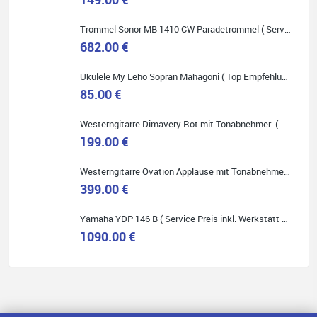
Trommel Sonor MB 1410 CW Paradetrommel ( Service Preis inkl. Werkstatt Service )
682.00 €
Quelle: Google-Rezension
Ukulele My Leho Sopran Mahagoni ( Top Empfehlung ! )
85.00 €
Westerngitarre Dimavery Rot mit Tonabnehmer ( Service Preis inkl. Werkstatt Service )
Bella :D
199.00 €
Klein...aber fein!
Toller Service, nette Leute. Immer wieder gerne..
Westerngitarre Ovation Applause mit Tonabnehmer ( Service Preis inkl. Werkstatt Service )
399.00 €
Yamaha YDP 146 B ( Service Preis inkl. Werkstatt Service )
1090.00 €
Quelle: Google-Rezension