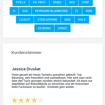
STICLS
VIC FIRST
GABEL
HEU
VORF
O
SAX
KEYBOARD BLADMUZIEK
FL
KDM
LEUCHT
STEELGITARRE
KIDS
HALS
KEYBORD
GYROS
Kundenstimmen
Jessica Druskat
Habe gerade ein neues Yamaha saxophon gekauft. Top
Beratung, sehr freundlich und aufmerksam. Hier wird man nicht
über den Tisch gezogen sondern ehrlich behandelt. Ich kann nur
empfehlen auf Internetkäufe zu verzichten und ein Instrument
beim Fachmann zu kaufen.. Kommen gern wieder...