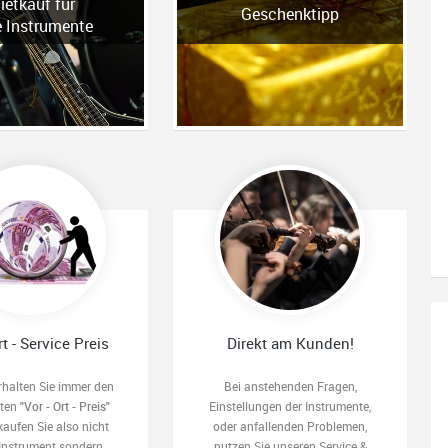
ietkauf für
Geschenktipp
e Instrumente
rt - Service Preis
Direkt am Kunden!
rhalten Sie immer den
Bei anstehenden Fragen,
sten
"Vor - Ort - Preis"
Einstellungen der Instrumente,
kaufen Sie also nicht
oder anfallenden Problemen,
 Instrument sondern
nutzen Sie unseren Service &