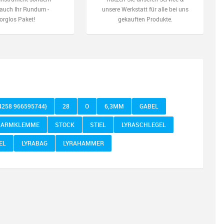
auch Ihr Rundum -
unsere Werkstatt für alle bei uns
orglos Paket!
gekauften Produkte.
4258 966595744}
28
O
6,3MM
GABEL
ARMKLEMME
STOCK
STIEL
LYRASCHLEGEL
EL
LYRABAG
LYRAHAMMER