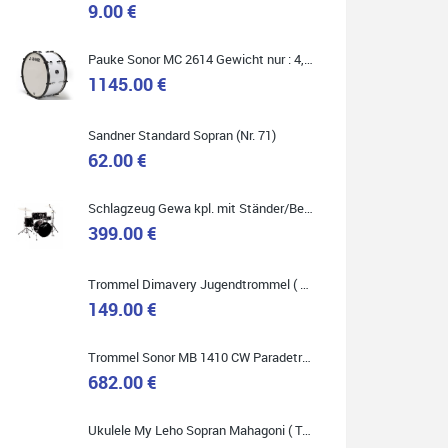
9.00 €
Marie-Luise Mroß
Pauke Sonor MC 2614 Gewicht nur : 4,9 kg ( Service Preis inkl. Werkstatt Service )
Ich bin super zufrieden mit meiner neuen Ukulele!
Einfach am Freitag vorbeigekommen, eben geklingelt
1145.00 €
und top beraten worden. Ich würde den Besuch im
Musikgeschäft Stöppel jedem Onlineshopping
vorziehen.
Sandner Standard Sopran (Nr. 71)
62.00 €
Schlagzeug Gewa kpl. mit Ständer/Becken/Hocker DER RENNER ! (Service Preis inkl. Werkstatt Service)
399.00 €
Quelle: Google-Rezension
Trommel Dimavery Jugendtrommel ( Service Preis inkl. Werkstatt Service )
149.00 €
Bella :D
Trommel Sonor MB 1410 CW Paradetrommel ( Service Preis inkl. Werkstatt Service )
Klein...aber fein!
682.00 €
Toller Service, nette Leute. Immer wieder gerne..
Ukulele My Leho Sopran Mahagoni ( Top Empfehlung ! )