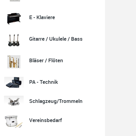
E - Klaviere
Quelle: Google-Rezension
Gitarre / Ukulele / Bass
Karl-Heinz Lubitz
Korrespondenz, Kommunikation und Verkauf top.
Bläser / Flöten
Abholung der Ware reibungslos.
Sehr zu empfehlen....
P.S. Warum in die Ferne schweifen wenn Gutes liegt
auch nah!
PA - Technik
Schlagzeug/Trommeln
Quelle: Google-Rezension
Vereinsbedarf