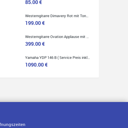
85.00 €
Westerngitarre Dimavery Rot mit Tonabnehmer ( Service Preis inkl. Werkstatt Service )
Quelle: Google-Rezension
199.00 €
Westerngitarre Ovation Applause mit Tonabnehmer ( Service Preis inkl. Werkstatt Service )
399.00 €
Yamaha YDP 146 B ( Service Preis inkl. Werkstatt Service )
1090.00 €
fnungszeiten