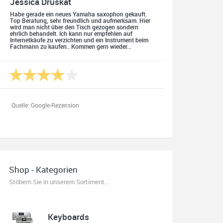
Jessica Druskat
Habe gerade ein neues Yamaha saxophon gekauft.
Top Beratung, sehr freundlich und aufmerksam. Hier
wird man nicht über den Tisch gezogen sondern
ehrlich behandelt. Ich kann nur empfehlen auf
Internetkäufe zu verzichten und ein Instrument beim
Fachmann zu kaufen.. Kommen gern wieder...
Quelle: Google-Rezension
Oliver Salzmann
Habe mir heute eine E-Gitarre und einen Amp gekauft.
Shop - Kategorien
Erstklassige Beratung vom Chef. Hier fühlt man sich
aufgehoben. Finger weg vom Internet. Kauft beim
Stöbern Sie in unserem Sortiment...
Fachmann zu guten Konditionen. Es zahlt sich aus.
Ich kaufe hier immer wieder!
Keyboards