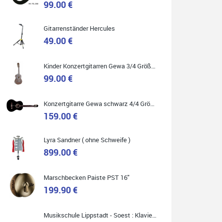
99.00 €
Gitarrenständer Hercules
49.00 €
Quelle: Google-Rezension
Kinder Konzertgitarren Gewa 3/4 Größe ( Service Preis inkl. Werkstatt Service )
99.00 €
Carsten Spiegel
Konzertgitarre Gewa schwarz 4/4 Größe ( Service Preis inkl. Werkstatt Service )
Ich war auf der Suche nach einem neuen Keyboard
und bin begeistert: ich bin super beraten worden,
159.00 €
aktuell natürlich nur telefonisch. Nachdem die
Entscheidung zum Kauf gefallen war, wurde alles
zusammengestellt, so dass ich alles nur noch
abholen musste. Top!
Lyra Sandner ( ohne Schweife )
899.00 €
Marschbecken Paiste PST 16"
199.90 €
Quelle: Google-Rezension
Musikschule Lippstadt - Soest : Klavier & Keyboardunterricht