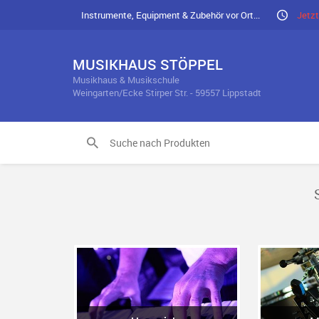
Instrumente, Equipment & Zubehör vor Ort...
Jetzt
MUSIKHAUS STÖPPEL
Musikhaus & Musikschule
Weingarten/Ecke Stirper Str. - 59557 Lippstadt