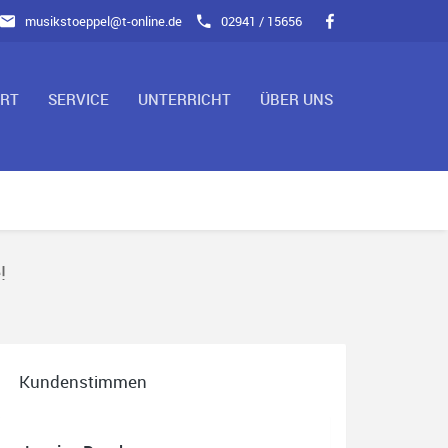
musikstoeppel@t-online.de
02941 / 15656
ART
SERVICE
UNTERRICHT
ÜBER UNS
!
Kundenstimmen