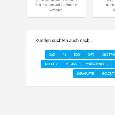
Online-Shops und Großhändler
damit 
versagen!
s
Kunden suchten auch nach...
SAX
1)
EGG
GIFT
${87874
MB 1412
MB 455
LYRASCHWEIFE
LYRAGURTE
HOLZSTI