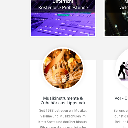
Unterricht
M
Kostenlose Probestunde
viel
Musikinstrumente &
Vor - O
Zubehör aus Lippstadt
Seit 1983 betreuen wir Musiker,
Bei uns e
Vereine und Musikschulen im
günstig
Kreis Soest und darüber hinaus.
Bei uns 
Wir setzen da an, wo einfache
nur Ihr