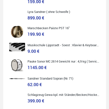
159.00 €
Carsten Spiegel
Lyra Sandner ( ohne Schweife )
Ich war auf der Suche nach einem neuen Keyboard und bin
899.00 €
begeistert: ich bin super beraten worden, aktuell natürlich nur
telefonisch. Nachdem die Entscheidung zum Kauf gefallen war,
wurde alles zusammengestellt, so dass ich alles nur noch
Marschbecken Paiste PST 16"
abholen musste. Top!
199.90 €
Musikschule Lippstadt - Soest : Klavier & Keyboardunterricht
9.00 €
Quelle: Google-Rezension
Pauke Sonor MC 2614 Gewicht nur : 4,9 kg ( Service Preis inkl. Werkstatt Service )
1145.00 €
Sandner Standard Sopran (Nr. 71)
62.00 €
Marie-Luise Mroß
Ich bin super zufrieden mit meiner neuen Ukulele! Einfach am
Freitag vorbeigekommen, eben geklingelt und top beraten
Schlagzeug Gewa kpl. mit Ständer/Becken/Hocker DER RENNER ! (Service Preis inkl. Werkstatt Service)
worden. Ich würde den Besuch im Musikgeschäft Stöppel jedem
399.00 €
Onlineshopping vorziehen.