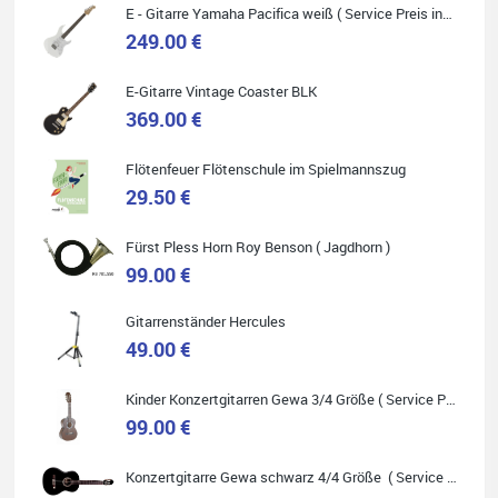
E - Gitarre Yamaha Pacifica weiß ( Service Preis inkl. Werkstatt Service )
249.00 €
Quelle: Google-Rezension
E-Gitarre Vintage Coaster BLK
369.00 €
Flötenfeuer Flötenschule im Spielmannszug
29.50 €
Helene Balluff
Das Musikhaus Stöppel ist super!
Fürst Pless Horn Roy Benson ( Jagdhorn )
Ich habe eine Westerngitarre gekauft.
Die Qualität und das Preis-Leistungsverhältnis sind erstaunlich.
99.00 €
Die Beratung und der Service war ebenfalls ausgezeichnet und
ich empfehle es jedem der sich ein Musikinstrument zulegen
möchte.
Gitarrenständer Hercules
49.00 €
Kinder Konzertgitarren Gewa 3/4 Größe ( Service Preis inkl. Werkstatt Service )
99.00 €
Quelle: Google-Rezension
Konzertgitarre Gewa schwarz 4/4 Größe ( Service Preis inkl. Werkstatt Service )