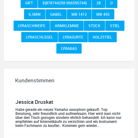
GIFT
${878744258 966595744}
28
O
6,3MM
GABEL
MB 1412
MB 455
LYRASCHWEIFE
ARMKLEMME
STOCK
STIEL
LYRASCHLEGEL
LYRAGURTE
HOLZSTIEL
LYRABAG
Kundenstimmen
Jessica Druskat
Habe gerade ein neues Yamaha saxophon gekauft. Top
Beratung, sehr freundlich und aufmerksam. Hier wird man nicht
über den Tisch gezogen sondern ehrlich behandelt. Ich kann nur
empfehlen auf Internetkäufe zu verzichten und ein Instrument
beim Fachmann zu kaufen.. Kommen gern wieder...