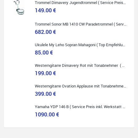
Trommel Dimavery Jugendtrommel ( Service Preis inkl. Werkstatt Service )
149.00 €
Trommel Sonor MB 1410 CW Paradetrommel ( Service Preis inkl. Werkstatt Service )
Quelle: Google-Rezension
682.00 €
Ukulele My Leho Sopran Mahagoni ( Top Empfehlung ! )
85.00 €
Bella :D
Westerngitarre Dimavery Rot mit Tonabnehmer ( Service Preis inkl. Werkstatt Service )
Klein...aber fein!
199.00 €
Toller Service, nette Leute. Immer wieder gerne..
Westerngitarre Ovation Applause mit Tonabnehmer ( Service Preis inkl. Werkstatt Service )
399.00 €
Yamaha YDP 146 B ( Service Preis inkl. Werkstatt Service )
1090.00 €
Quelle: Google-Rezension