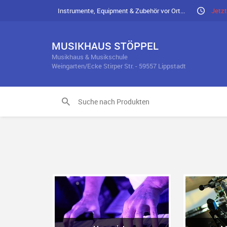
Instrumente, Equipment & Zubehör vor Ort...
Jetzt
MUSIKHAUS STÖPPEL
Musikhaus & Musikschule
Weingarten/Ecke Stirper Str. - 59557 Lippstadt