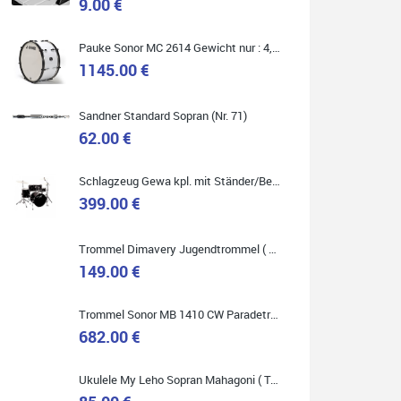
9.00 €
Marie-Luise Mroß
Pauke Sonor MC 2614 Gewicht nur : 4,9 kg ( Service Preis inkl. Werkstatt Service )
Ich bin super zufrieden mit meiner neuen Ukulele!
1145.00 €
Einfach am Freitag vorbeigekommen, eben geklingelt
und top beraten worden. Ich würde den Besuch im
Musikgeschäft Stöppel jedem Onlineshopping
vorziehen.
Sandner Standard Sopran (Nr. 71)
62.00 €
Schlagzeug Gewa kpl. mit Ständer/Becken/Hocker DER RENNER ! (Service Preis inkl. Werkstatt Service)
399.00 €
Quelle: Google-Rezension
Trommel Dimavery Jugendtrommel ( Service Preis inkl. Werkstatt Service )
149.00 €
Bella :D
Trommel Sonor MB 1410 CW Paradetrommel ( Service Preis inkl. Werkstatt Service )
Klein...aber fein!
682.00 €
Toller Service, nette Leute. Immer wieder gerne..
Ukulele My Leho Sopran Mahagoni ( Top Empfehlung ! )