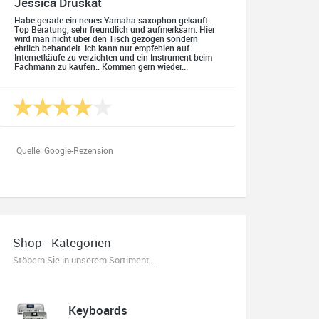
Jessica Druskat
Habe gerade ein neues Yamaha saxophon gekauft.
Top Beratung, sehr freundlich und aufmerksam. Hier
wird man nicht über den Tisch gezogen sondern
ehrlich behandelt. Ich kann nur empfehlen auf
Internetkäufe zu verzichten und ein Instrument beim
Fachmann zu kaufen.. Kommen gern wieder...
Quelle: Google-Rezension
Oliver Salzmann
Habe mir heute eine E-Gitarre und einen Amp gekauft.
Shop - Kategorien
Erstklassige Beratung vom Chef. Hier fühlt man sich
aufgehoben. Finger weg vom Internet. Kauft beim
Stöbern Sie in unserem Sortiment...
Fachmann zu guten Konditionen. Es zahlt sich aus.
Ich kaufe hier immer wieder!
Keyboards