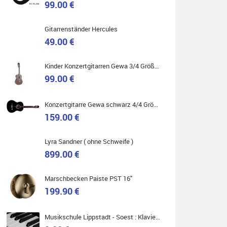
99.00 €
Gitarrenständer Hercules
49.00 €
Quelle: Google-Rezension
Kinder Konzertgitarren Gewa 3/4 Größe ( Service Preis inkl. Werkstatt Service )
99.00 €
Carsten Spiegel
Konzertgitarre Gewa schwarz 4/4 Größe ( Service Preis inkl. Werkstatt Service )
Ich war auf der Suche nach einem neuen Keyboard
und bin begeistert: ich bin super beraten worden,
159.00 €
aktuell natürlich nur telefonisch. Nachdem die
Entscheidung zum Kauf gefallen war, wurde alles
zusammengestellt, so dass ich alles nur noch
abholen musste. Top!
Lyra Sandner ( ohne Schweife )
899.00 €
Marschbecken Paiste PST 16"
199.90 €
Quelle: Google-Rezension
Musikschule Lippstadt - Soest : Klavier & Keyboardunterricht