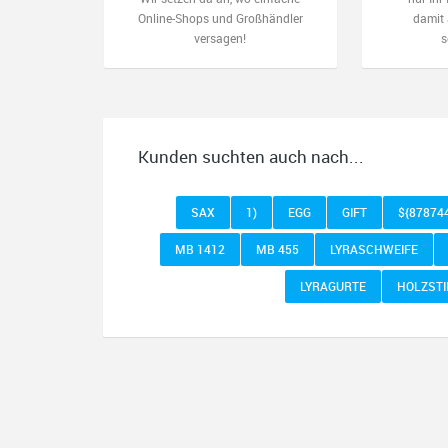
Online-Shops und Großhändler
damit 
versagen!
s
Kunden suchten auch nach...
SAX
1)
EGG
GIFT
${87874
MB 1412
MB 455
LYRASCHWEIFE
LYRAGURTE
HOLZSTI