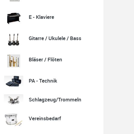
E - Klaviere
Quelle: Google-Rezension
Gitarre / Ukulele / Bass
Karl-Heinz Lubitz
Korrespondenz, Kommunikation und Verkauf top.
Bläser / Flöten
Abholung der Ware reibungslos.
Sehr zu empfehlen....
P.S. Warum in die Ferne schweifen wenn Gutes liegt
auch nah!
PA - Technik
Schlagzeug/Trommeln
Quelle: Google-Rezension
Vereinsbedarf