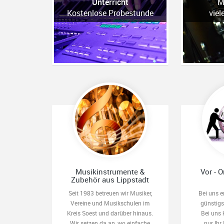
Unterricht
M
Kostenlose Probestunde
viel
Musikinstrumente &
Vor - O
Zubehör aus Lippstadt
Seit 1983 betreuen wir Musiker,
Bei uns e
Vereine und Musikschulen im
günstig
Kreis Soest und darüber hinaus.
Bei uns 
Wir setzen da an, wo einfache
nur Ihr