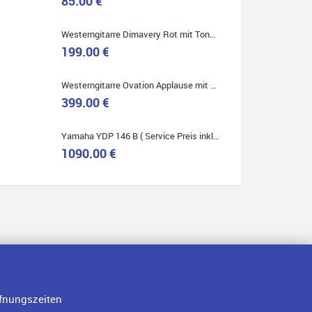
85.00 €
Westerngitarre Dimavery Rot mit Tonabnehmer ( Service Preis inkl. Werkstatt Service )
199.00 €
Quelle: Google-Rezension
Westerngitarre Ovation Applause mit Tonabnehmer ( Service Preis inkl. Werkstatt Service )
399.00 €
Yamaha YDP 146 B ( Service Preis inkl. Werkstatt Service )
1090.00 €
fnungszeiten