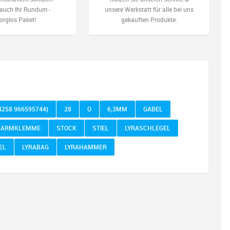
auch Ihr Rundum -
unsere Werkstatt für alle bei uns
orglos Paket!
gekauften Produkte.
4258 966595744}
28
O
6,3MM
GABEL
ARMKLEMME
STOCK
STIEL
LYRASCHLEGEL
EL
LYRABAG
LYRAHAMMER