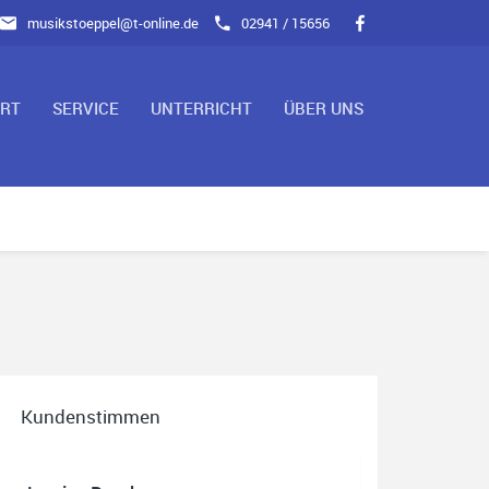
musikstoeppel@t-online.de
02941 / 15656
ART
SERVICE
UNTERRICHT
ÜBER UNS
Kundenstimmen