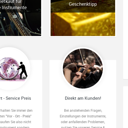
ietkauf für
Geschenktipp
e Instrumente
rt - Service Preis
Direkt am Kunden!
rhalten Sie immer den
Bei anstehenden Fragen,
sten
"Vor - Ort - Preis"
Einstellungen der Instrumente,
kaufen Sie also nicht
oder anfallenden Problemen,
 Instrument sondern
nutzen Sie unseren Service &