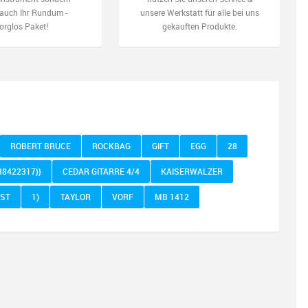
auch Ihr Rundum -
unsere Werkstatt für alle bei uns
orglos Paket!
gekauften Produkte.
ROBERT BRUCE
ROCKBAG
GIFT
EGG
28
88422317}}
CEDAR GITARRE 4/4
KAISERWALZER
RST
1)
TAYLOR
VORF
MB 1412