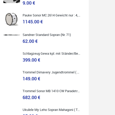
9.00 €
Marie-Luise Mroß
Pauke Sonor MC 2614 Gewicht nur : 4,9 kg ( Service Preis inkl. Werkstatt Service )
Ich bin super zufrieden mit meiner neuen Ukulele!
Einfach am Freitag vorbeigekommen, eben geklingelt
1145.00 €
und top beraten worden. Ich würde den Besuch im
Musikgeschäft Stöppel jedem Onlineshopping
vorziehen.
Sandner Standard Sopran (Nr. 71)
62.00 €
Schlagzeug Gewa kpl. mit Ständer/Becken/Hocker DER RENNER ! (Service Preis inkl. Werkstatt Service)
399.00 €
Quelle: Google-Rezension
Trommel Dimavery Jugendtrommel ( Service Preis inkl. Werkstatt Service )
149.00 €
Bella :D
Trommel Sonor MB 1410 CW Paradetrommel ( Service Preis inkl. Werkstatt Service )
Klein...aber fein!
682.00 €
Toller Service, nette Leute. Immer wieder gerne..
Ukulele My Leho Sopran Mahagoni ( Top Empfehlung ! )