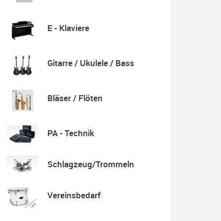
E - Klaviere
Quelle: Google-Rezension
Gitarre / Ukulele / Bass
Karl-Heinz Lubitz
Korrespondenz, Kommunikation und Verkauf top.
Bläser / Flöten
Abholung der Ware reibungslos.
Sehr zu empfehlen....
P.S. Warum in die Ferne schweifen wenn Gutes liegt
auch nah!
PA - Technik
Schlagzeug/Trommeln
Quelle: Google-Rezension
Vereinsbedarf