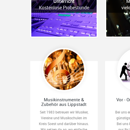
Unterricht
M
Kostenlose Probestunde
viel
Musikinstrumente &
Vor - O
Zubehör aus Lippstadt
Seit 1983 betreuen wir Musiker,
Bei uns e
Vereine und Musikschulen im
günstig
Kreis Soest und darüber hinaus.
Bei uns 
Wir setzen da an, wo einfache
nur Ihr