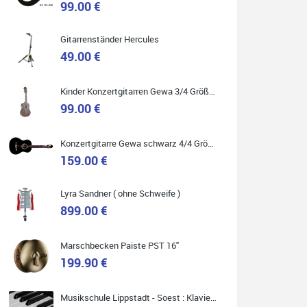
99.00 €
Gitarrenständer Hercules
49.00 €
Quelle: Google-Rezension
Kinder Konzertgitarren Gewa 3/4 Größe ( Service Preis inkl. Werkstatt Service )
99.00 €
Carsten Spiegel
Konzertgitarre Gewa schwarz 4/4 Größe ( Service Preis inkl. Werkstatt Service )
Ich war auf der Suche nach einem neuen Keyboard
und bin begeistert: ich bin super beraten worden,
159.00 €
aktuell natürlich nur telefonisch. Nachdem die
Entscheidung zum Kauf gefallen war, wurde alles
zusammengestellt, so dass ich alles nur noch
abholen musste. Top!
Lyra Sandner ( ohne Schweife )
899.00 €
Marschbecken Paiste PST 16"
199.90 €
Quelle: Google-Rezension
Musikschule Lippstadt - Soest : Klavier & Keyboardunterricht