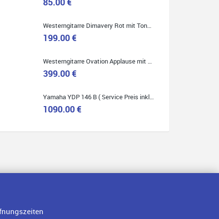
85.00 €
Westerngitarre Dimavery Rot mit Tonabnehmer ( Service Preis inkl. Werkstatt Service )
Quelle: Google-Rezension
199.00 €
Westerngitarre Ovation Applause mit Tonabnehmer ( Service Preis inkl. Werkstatt Service )
399.00 €
Yamaha YDP 146 B ( Service Preis inkl. Werkstatt Service )
1090.00 €
fnungszeiten