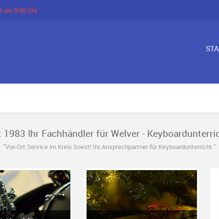
t um 9:00 Uhr
ST
t 1983 Ihr Fachhändler für Welver - Keyboardunterric
"Vor-Ort Service im Kreis Soest! Ihr Ansprechpartner für Keyboardunterricht "