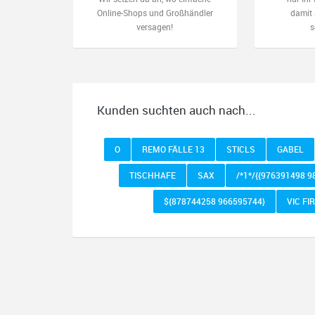
Online-Shops und Großhändler
damit 
versagen!
s
Kunden suchten auch nach...
O
REMO FÄLLE 13
STICLS
GABEL
TISCHHAFE
SAX
/*1*/{{976391498 9
${878744258 966595744}
VIC FI