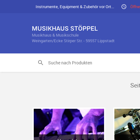
Instrumente, Equipment & Zubehör vor Ort...
Öffne
MUSIKHAUS STÖPPEL
Musikhaus & Musikschule
Weingarten/Ecke Stirper Str. - 59557 Lippstadt
Sei