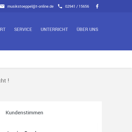
musikstoeppel@t-online.de
02941 / 15656
ART
SERVICE
UNTERRICHT
ÜBER UNS
ht !
Kundenstimmen