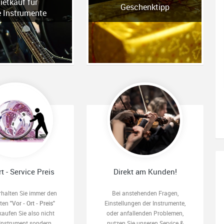
ietkauf für
Geschenktipp
e Instrumente
rt - Service Preis
Direkt am Kunden!
rhalten Sie immer den
Bei anstehenden Fragen,
sten
"Vor - Ort - Preis"
Einstellungen der Instrumente,
kaufen Sie also nicht
oder anfallenden Problemen,
 Instrument sondern
nutzen Sie unseren Service &