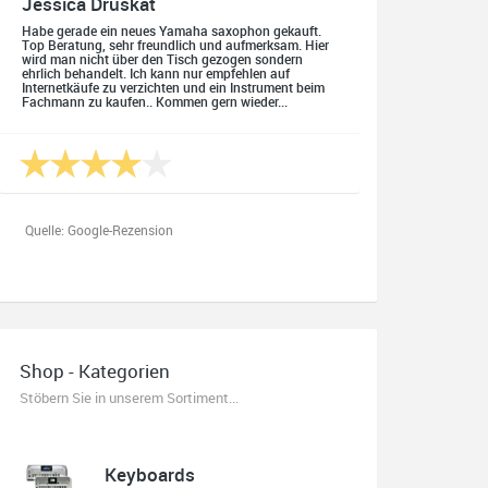
Jessica Druskat
Habe gerade ein neues Yamaha saxophon gekauft.
Top Beratung, sehr freundlich und aufmerksam. Hier
wird man nicht über den Tisch gezogen sondern
ehrlich behandelt. Ich kann nur empfehlen auf
Internetkäufe zu verzichten und ein Instrument beim
Fachmann zu kaufen.. Kommen gern wieder...
Quelle: Google-Rezension
Oliver Salzmann
Habe mir heute eine E-Gitarre und einen Amp gekauft.
Shop - Kategorien
Erstklassige Beratung vom Chef. Hier fühlt man sich
aufgehoben. Finger weg vom Internet. Kauft beim
Stöbern Sie in unserem Sortiment...
Fachmann zu guten Konditionen. Es zahlt sich aus.
Ich kaufe hier immer wieder!
Keyboards