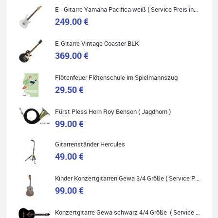
E - Gitarre Yamaha Pacifica weiß ( Service Preis inkl. Werkstatt Service )
249.00 €
E-Gitarre Vintage Coaster BLK
Quelle: Google-Rezension
369.00 €
Flötenfeuer Flötenschule im Spielmannszug
29.50 €
Helene Balluff
Fürst Pless Horn Roy Benson ( Jagdhorn )
Das Musikhaus Stöppel ist super!
Ich habe eine Westerngitarre gekauft.
99.00 €
Die Qualität und das Preis-Leistungsverhältnis sind erstaunlich.
Die Beratung und der Service war ebenfalls ausgezeichnet und
ich empfehle es jedem der sich ein Musikinstrument zulegen
Gitarrenständer Hercules
möchte.
49.00 €
Kinder Konzertgitarren Gewa 3/4 Größe ( Service Preis inkl. Werkstatt Service )
99.00 €
Quelle: Google-Rezension
Konzertgitarre Gewa schwarz 4/4 Größe ( Service Preis inkl. Werkstatt Service )