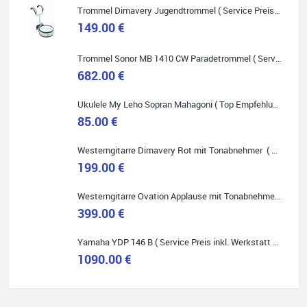
Trommel Dimavery Jugendtrommel ( Service Preis inkl. Werkstatt Service )
149.00 €
Trommel Sonor MB 1410 CW Paradetrommel ( Service Preis inkl. Werkstatt Service )
Quelle: Google-Rezension
682.00 €
Ukulele My Leho Sopran Mahagoni ( Top Empfehlung ! )
85.00 €
Westerngitarre Dimavery Rot mit Tonabnehmer ( Service Preis inkl. Werkstatt Service )
Bella :D
199.00 €
Klein...aber fein!
Toller Service, nette Leute. Immer wieder gerne..
Westerngitarre Ovation Applause mit Tonabnehmer ( Service Preis inkl. Werkstatt Service )
399.00 €
Yamaha YDP 146 B ( Service Preis inkl. Werkstatt Service )
1090.00 €
Quelle: Google-Rezension