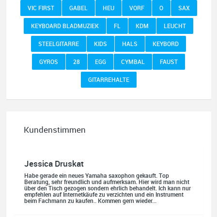
VIC FIRST
GABEL
HEU
VORF
O
SAX
KEYBOARD BLADMUZIEK
FL
KDM
LEUCHT
STEELGITARRE
KIDS
HALS
KEYBORD
GYROS
28
EGG
CYMBAL
FAUST
GITARREHALTE
Kundenstimmen
Jessica Druskat
Habe gerade ein neues Yamaha saxophon gekauft. Top
Beratung, sehr freundlich und aufmerksam. Hier wird man nicht
über den Tisch gezogen sondern ehrlich behandelt. Ich kann nur
empfehlen auf Internetkäufe zu verzichten und ein Instrument
beim Fachmann zu kaufen.. Kommen gern wieder...