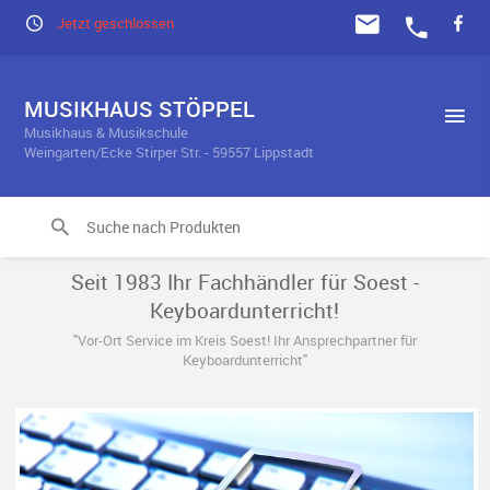
Jetzt geschlossen
MUSIKHAUS STÖPPEL
Musikhaus & Musikschule
Weingarten/Ecke Stirper Str. - 59557 Lippstadt
Seit 1983 Ihr Fachhändler für Soest -
Keyboardunterricht!
"Vor-Ort Service im Kreis Soest! Ihr Ansprechpartner für
Keyboardunterricht"