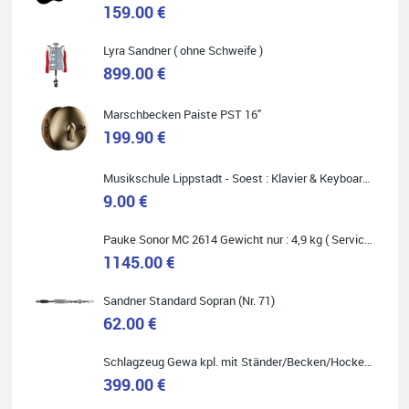
159.00 €
Lyra Sandner ( ohne Schweife )
Carsten Spiegel
899.00 €
Ich war auf der Suche nach einem neuen Keyboard und bin
begeistert: ich bin super beraten worden, aktuell natürlich nur
telefonisch. Nachdem die Entscheidung zum Kauf gefallen war,
Marschbecken Paiste PST 16"
wurde alles zusammengestellt, so dass ich alles nur noch
abholen musste. Top!
199.90 €
Musikschule Lippstadt - Soest : Klavier & Keyboardunterricht
9.00 €
Quelle: Google-Rezension
Pauke Sonor MC 2614 Gewicht nur : 4,9 kg ( Service Preis inkl. Werkstatt Service )
1145.00 €
Sandner Standard Sopran (Nr. 71)
62.00 €
Marie-Luise Mroß
Ich bin super zufrieden mit meiner neuen Ukulele! Einfach am
Schlagzeug Gewa kpl. mit Ständer/Becken/Hocker DER RENNER ! (Service Preis inkl. Werkstatt Service)
Freitag vorbeigekommen, eben geklingelt und top beraten
399.00 €
worden. Ich würde den Besuch im Musikgeschäft Stöppel jedem
Onlineshopping vorziehen.