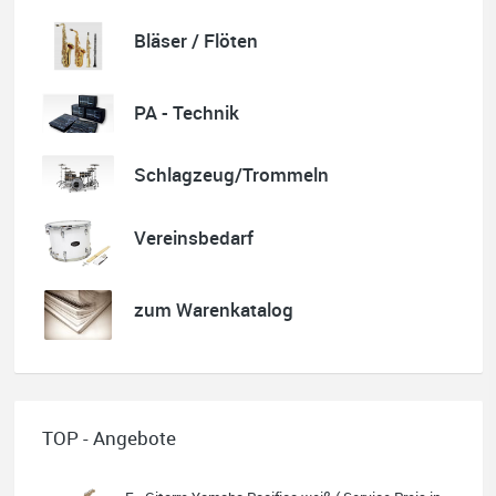
Korrespondenz, Kommunikation und Verkauf top.
Abholung der Ware reibungslos.
Bläser / Flöten
Sehr zu empfehlen....
P.S. Warum in die Ferne schweifen wenn Gutes liegt auch nah!
PA - Technik
Schlagzeug/Trommeln
Quelle: Google-Rezension
Vereinsbedarf
zum Warenkatalog
Nele Thumann
Super Beratung, toller Service und schöner Klavierunterricht.
Wer ein Gesamtpaket sucht, wird beim Musikhaus Stöppel
fündig.
Absolut empfehlenswert.
TOP - Angebote