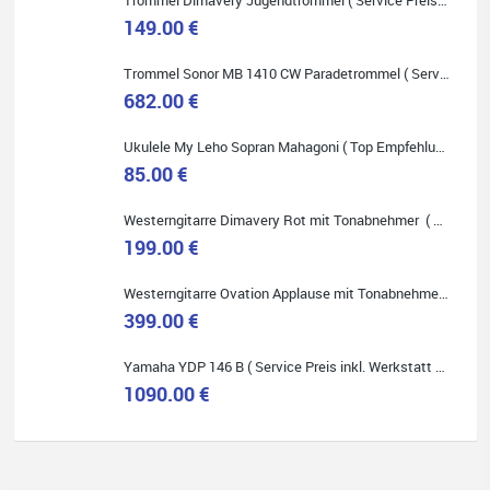
149.00 €
Quelle: Google-Rezension
Trommel Sonor MB 1410 CW Paradetrommel ( Service Preis inkl. Werkstatt Service )
682.00 €
Ukulele My Leho Sopran Mahagoni ( Top Empfehlung ! )
85.00 €
Bella :D
Klein...aber fein!
Westerngitarre Dimavery Rot mit Tonabnehmer ( Service Preis inkl. Werkstatt Service )
Toller Service, nette Leute. Immer wieder gerne..
199.00 €
Westerngitarre Ovation Applause mit Tonabnehmer ( Service Preis inkl. Werkstatt Service )
399.00 €
Yamaha YDP 146 B ( Service Preis inkl. Werkstatt Service )
Quelle: Google-Rezension
1090.00 €