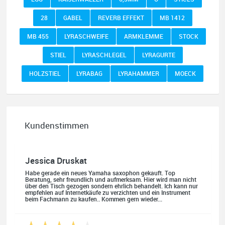
28
GABEL
REVERB EFFEKT
MB 1412
MB 455
LYRASCHWEIFE
ARMKLEMME
STOCK
STIEL
LYRASCHLEGEL
LYRAGURTE
HOLZSTIEL
LYRABAG
LYRAHAMMER
MOECK
Kundenstimmen
Jessica Druskat
Habe gerade ein neues Yamaha saxophon gekauft. Top
Beratung, sehr freundlich und aufmerksam. Hier wird man nicht
über den Tisch gezogen sondern ehrlich behandelt. Ich kann nur
empfehlen auf Internetkäufe zu verzichten und ein Instrument
beim Fachmann zu kaufen.. Kommen gern wieder...