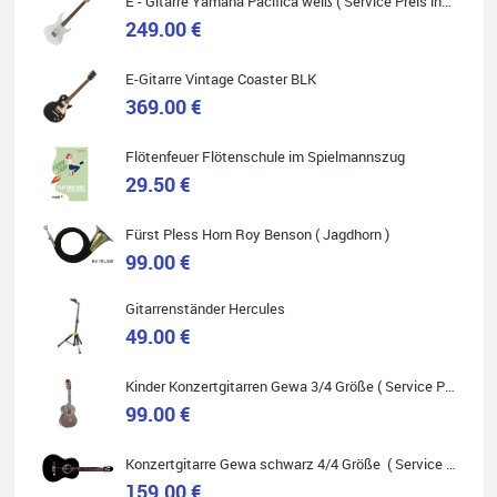
E - Gitarre Yamaha Pacifica weiß ( Service Preis inkl. Werkstatt Service )
249.00 €
Quelle: Google-Rezension
E-Gitarre Vintage Coaster BLK
369.00 €
Flötenfeuer Flötenschule im Spielmannszug
Helene Balluff
29.50 €
Das Musikhaus Stöppel ist super!
Ich habe eine Westerngitarre gekauft.
Die Qualität und das Preis-Leistungsverhältnis sind erstaunlich.
Fürst Pless Horn Roy Benson ( Jagdhorn )
Die Beratung und der Service war ebenfalls ausgezeichnet und
ich empfehle es jedem der sich ein Musikinstrument zulegen
99.00 €
möchte.
Gitarrenständer Hercules
49.00 €
Kinder Konzertgitarren Gewa 3/4 Größe ( Service Preis inkl. Werkstatt Service )
Quelle: Google-Rezension
99.00 €
Konzertgitarre Gewa schwarz 4/4 Größe ( Service Preis inkl. Werkstatt Service )
159.00 €