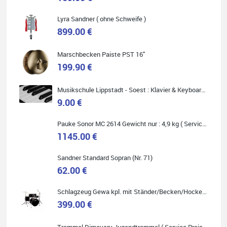
Carsten Spiegel
Ich war auf der Suche nach einem neuen Keyboard und bin
Lyra Sandner ( ohne Schweife )
begeistert: ich bin super beraten worden, aktuell natürlich nur
899.00 €
telefonisch. Nachdem die Entscheidung zum Kauf gefallen war,
wurde alles zusammengestellt, so dass ich alles nur noch
abholen musste. Top!
Marschbecken Paiste PST 16"
199.90 €
Musikschule Lippstadt - Soest : Klavier & Keyboardunterricht
9.00 €
Quelle: Google-Rezension
Pauke Sonor MC 2614 Gewicht nur : 4,9 kg ( Service Preis inkl. Werkstatt Service )
1145.00 €
Sandner Standard Sopran (Nr. 71)
Marie-Luise Mroß
62.00 €
Ich bin super zufrieden mit meiner neuen Ukulele! Einfach am
Freitag vorbeigekommen, eben geklingelt und top beraten
worden. Ich würde den Besuch im Musikgeschäft Stöppel jedem
Schlagzeug Gewa kpl. mit Ständer/Becken/Hocker DER RENNER ! (Service Preis inkl. Werkstatt Service)
Onlineshopping vorziehen.
399.00 €
Trommel Dimavery Jugendtrommel ( Service Preis inkl. Werkstatt Service )