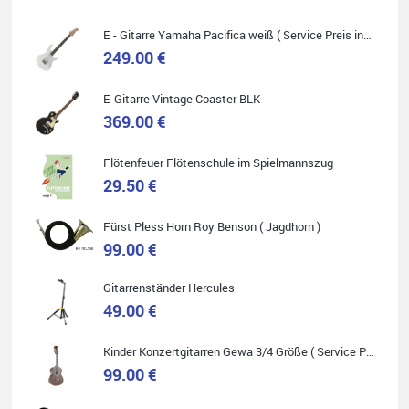
E - Gitarre Yamaha Pacifica weiß ( Service Preis inkl. Werkstatt Service )
249.00 €
E-Gitarre Vintage Coaster BLK
Quelle: Google-Rezension
369.00 €
Flötenfeuer Flötenschule im Spielmannszug
29.50 €
Helene Balluff
Das Musikhaus Stöppel ist super!
Fürst Pless Horn Roy Benson ( Jagdhorn )
Ich habe eine Westerngitarre gekauft.
99.00 €
Die Qualität und das Preis-Leistungsverhältnis sind erstaunlich.
Die Beratung und der Service war ebenfalls ausgezeichnet und
ich empfehle es jedem der sich ein Musikinstrument zulegen
möchte.
Gitarrenständer Hercules
49.00 €
Kinder Konzertgitarren Gewa 3/4 Größe ( Service Preis inkl. Werkstatt Service )
99.00 €
Quelle: Google-Rezension