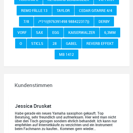
REMO FÄLLE 13
TAYLOR
CEDAR GITARRE 4/4
7/8
/*1*/{{976391498 988422317}}
DERBY
VORF
SAX
EGG
KAISERWALZER
6,3MM
O
STICLS
28
GABEL
REVERB EFFEKT
MB 1412
Kundenstimmen
Jessica Druskat
Habe gerade ein neues Yamaha saxophon gekauft. Top
Beratung, sehr freundlich und aufmerksam. Hier wird man nicht
über den Tisch gezogen sondern ehrlich behandelt. Ich kann nur
empfehlen auf Internetkäufe zu verzichten und ein Instrument
beim Fachmann zu kaufen.. Kommen gern wieder...