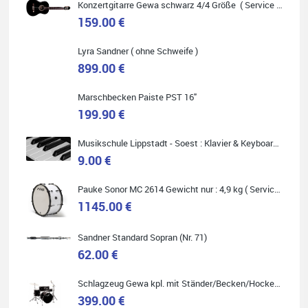
Konzertgitarre Gewa schwarz 4/4 Größe ( Service Preis inkl. Werkstatt Service )
159.00 €
Lyra Sandner ( ohne Schweife )
Carsten Spiegel
899.00 €
Ich war auf der Suche nach einem neuen Keyboard und bin
begeistert: ich bin super beraten worden, aktuell natürlich nur
telefonisch. Nachdem die Entscheidung zum Kauf gefallen war,
Marschbecken Paiste PST 16"
wurde alles zusammengestellt, so dass ich alles nur noch
abholen musste. Top!
199.90 €
Musikschule Lippstadt - Soest : Klavier & Keyboardunterricht
9.00 €
Quelle: Google-Rezension
Pauke Sonor MC 2614 Gewicht nur : 4,9 kg ( Service Preis inkl. Werkstatt Service )
1145.00 €
Sandner Standard Sopran (Nr. 71)
62.00 €
Marie-Luise Mroß
Ich bin super zufrieden mit meiner neuen Ukulele! Einfach am
Schlagzeug Gewa kpl. mit Ständer/Becken/Hocker DER RENNER ! (Service Preis inkl. Werkstatt Service)
Freitag vorbeigekommen, eben geklingelt und top beraten
399.00 €
worden. Ich würde den Besuch im Musikgeschäft Stöppel jedem
Onlineshopping vorziehen.