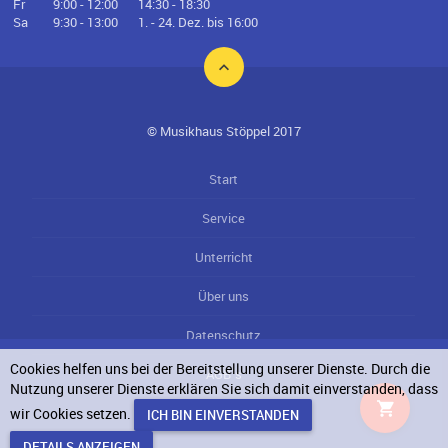
Fr
9:00 - 12:00
14:30 - 18:30
Sa
9:30 - 13:00
1. - 24. Dez. bis 16:00
© Musikhaus Stöppel 2017
Start
Service
Unterricht
Über uns
Datenschutz
Cookies helfen uns bei der Bereitstellung unserer Dienste. Durch die
AGB`s
Nutzung unserer Dienste erklären Sie sich damit einverstanden, dass
wir Cookies setzen.
Impressum
DETAILS ANZEIGEN