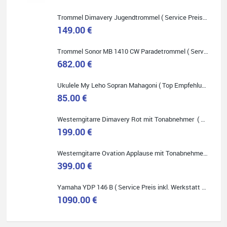
Trommel Dimavery Jugendtrommel ( Service Preis inkl. Werkstatt Service )
149.00 €
Trommel Sonor MB 1410 CW Paradetrommel ( Service Preis inkl. Werkstatt Service )
Quelle: Google-Rezension
682.00 €
Ukulele My Leho Sopran Mahagoni ( Top Empfehlung ! )
85.00 €
Westerngitarre Dimavery Rot mit Tonabnehmer ( Service Preis inkl. Werkstatt Service )
Bella :D
199.00 €
Klein...aber fein!
Toller Service, nette Leute. Immer wieder gerne..
Westerngitarre Ovation Applause mit Tonabnehmer ( Service Preis inkl. Werkstatt Service )
399.00 €
Yamaha YDP 146 B ( Service Preis inkl. Werkstatt Service )
1090.00 €
Quelle: Google-Rezension