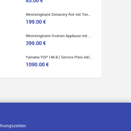
85.00 €
Westerngitarre Dimavery Rot mit Tonabnehmer ( Service Preis inkl. Werkstatt Service )
199.00 €
Quelle: Google-Rezension
Westerngitarre Ovation Applause mit Tonabnehmer ( Service Preis inkl. Werkstatt Service )
399.00 €
Yamaha YDP 146 B ( Service Preis inkl. Werkstatt Service )
1090.00 €
fnungszeiten