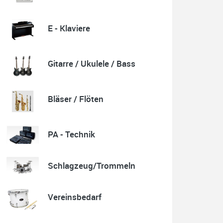
E - Klaviere
Quelle: Google-Rezension
Gitarre / Ukulele / Bass
Karl-Heinz Lubitz
Korrespondenz, Kommunikation und Verkauf top.
Bläser / Flöten
Abholung der Ware reibungslos.
Sehr zu empfehlen....
P.S. Warum in die Ferne schweifen wenn Gutes liegt
auch nah!
PA - Technik
Schlagzeug/Trommeln
Quelle: Google-Rezension
Vereinsbedarf