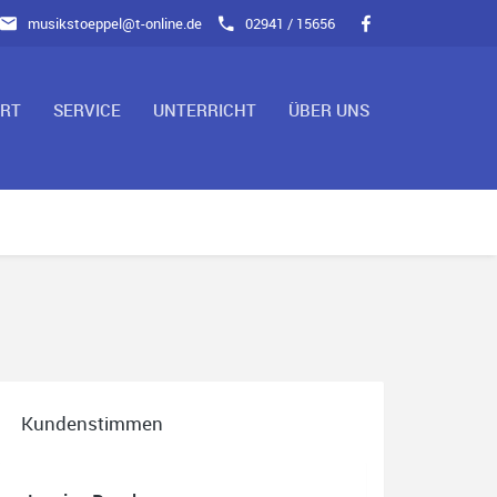
musikstoeppel@t-online.de
02941 / 15656
ART
SERVICE
UNTERRICHT
ÜBER UNS
Kundenstimmen