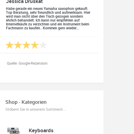
Jessica Druskat
Habe gerade ein neues Yamaha saxophon gekauft.
Top Beratung, sehr freundlich und aufmerksam. Hier
wird man nicht über den Tisch gezogen sondern
ehrlich behandelt. Ich kann nur empfehlen auf
Internetkäufe zu verzichten und ein Instrument beim
Fachmann zu kaufen.. Kommen gern wieder...
Quelle: Google-Rezension
Oliver Salzmann
Habe mir heute eine E-Gitarre und einen Amp gekauft.
Shop - Kategorien
Erstklassige Beratung vom Chef. Hier fühlt man sich
aufgehoben. Finger weg vom Internet. Kauft beim
Stöbern Sie in unserem Sortiment...
Fachmann zu guten Konditionen. Es zahlt sich aus.
Ich kaufe hier immer wieder!
Keyboards