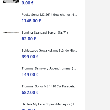
9.00 €
Marie-Luise Mroß
Pauke Sonor MC 2614 Gewicht nur : 4,9 kg ( Service Preis inkl. Werkstatt Service )
Ich bin super zufrieden mit meiner neuen Ukulele!
Einfach am Freitag vorbeigekommen, eben geklingelt
1145.00 €
und top beraten worden. Ich würde den Besuch im
Musikgeschäft Stöppel jedem Onlineshopping
vorziehen.
Sandner Standard Sopran (Nr. 71)
62.00 €
Schlagzeug Gewa kpl. mit Ständer/Becken/Hocker DER RENNER ! (Service Preis inkl. Werkstatt Service)
399.00 €
Quelle: Google-Rezension
Trommel Dimavery Jugendtrommel ( Service Preis inkl. Werkstatt Service )
149.00 €
Bella :D
Trommel Sonor MB 1410 CW Paradetrommel ( Service Preis inkl. Werkstatt Service )
Klein...aber fein!
682.00 €
Toller Service, nette Leute. Immer wieder gerne..
Ukulele My Leho Sopran Mahagoni ( Top Empfehlung ! )