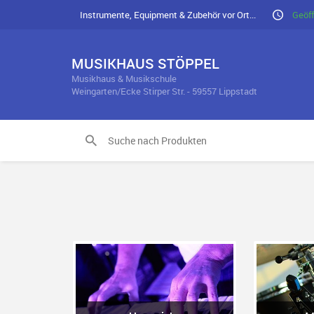
Instrumente, Equipment & Zubehör vor Ort...
Geöff
MUSIKHAUS STÖPPEL
Musikhaus & Musikschule
Weingarten/Ecke Stirper Str. - 59557 Lippstadt