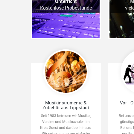
Unterricht
M
Kostenlose Probestunde
viel
Musikinstrumente &
Vor - O
Zubehör aus Lippstadt
Seit 1983 betreuen wir Musiker,
Bei uns e
Vereine und Musikschulen im
günstig
Kreis Soest und darüber hinaus.
Bei uns 
Wir setzen da an, wo einfache
nur Ihr