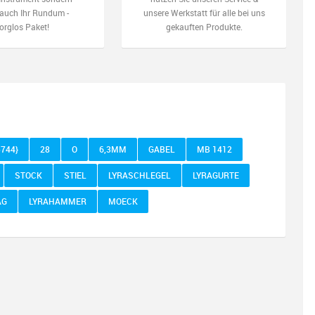
auch Ihr Rundum -
unsere Werkstatt für alle bei uns
orglos Paket!
gekauften Produkte.
744}
28
O
6,3MM
GABEL
MB 1412
STOCK
STIEL
LYRASCHLEGEL
LYRAGURTE
AG
LYRAHAMMER
MOECK