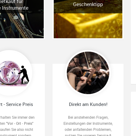
ietkauf für
Geschenktipp
e Instrumente
rt - Service Preis
Direkt am Kunden!
rhalten Sie immer den
Bei anstehenden Fragen,
sten
"Vor - Ort - Preis"
Einstellungen der Instrumente,
kaufen Sie also nicht
oder anfallenden Problemen,
 Instrument sondern
nutzen Sie unseren Service &