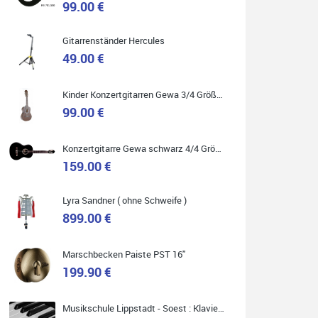
99.00 €
Gitarrenständer Hercules
49.00 €
Quelle: Google-Rezension
Kinder Konzertgitarren Gewa 3/4 Größe ( Service Preis inkl. Werkstatt Service )
99.00 €
Carsten Spiegel
Konzertgitarre Gewa schwarz 4/4 Größe ( Service Preis inkl. Werkstatt Service )
Ich war auf der Suche nach einem neuen Keyboard
und bin begeistert: ich bin super beraten worden,
159.00 €
aktuell natürlich nur telefonisch. Nachdem die
Entscheidung zum Kauf gefallen war, wurde alles
zusammengestellt, so dass ich alles nur noch
abholen musste. Top!
Lyra Sandner ( ohne Schweife )
899.00 €
Marschbecken Paiste PST 16"
199.90 €
Quelle: Google-Rezension
Musikschule Lippstadt - Soest : Klavier & Keyboardunterricht