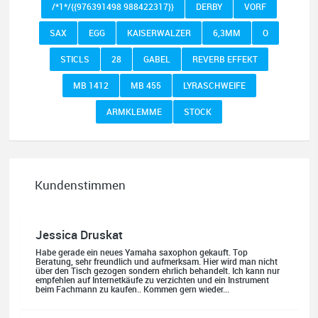
/*1*/{{976391498 988422317}}
DERBY
VORF
SAX
EGG
KAISERWALZER
6,3MM
O
STICLS
28
GABEL
REVERB EFFEKT
MB 1412
MB 455
LYRASCHWEIFE
ARMKLEMME
STOCK
Kundenstimmen
Jessica Druskat
Habe gerade ein neues Yamaha saxophon gekauft. Top
Beratung, sehr freundlich und aufmerksam. Hier wird man nicht
über den Tisch gezogen sondern ehrlich behandelt. Ich kann nur
empfehlen auf Internetkäufe zu verzichten und ein Instrument
beim Fachmann zu kaufen.. Kommen gern wieder...