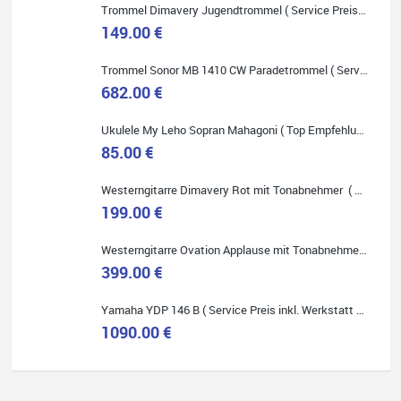
Trommel Dimavery Jugendtrommel ( Service Preis inkl. Werkstatt Service )
149.00 €
Trommel Sonor MB 1410 CW Paradetrommel ( Service Preis inkl. Werkstatt Service )
682.00 €
Quelle: Google-Rezension
Ukulele My Leho Sopran Mahagoni ( Top Empfehlung ! )
85.00 €
Westerngitarre Dimavery Rot mit Tonabnehmer ( Service Preis inkl. Werkstatt Service )
Bella :D
199.00 €
Klein...aber fein!
Toller Service, nette Leute. Immer wieder gerne..
Westerngitarre Ovation Applause mit Tonabnehmer ( Service Preis inkl. Werkstatt Service )
399.00 €
Yamaha YDP 146 B ( Service Preis inkl. Werkstatt Service )
1090.00 €
Quelle: Google-Rezension