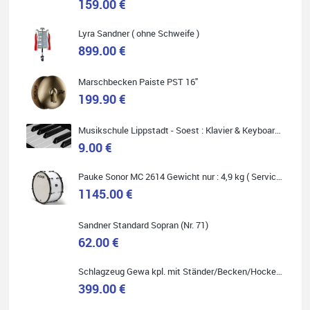
159.00 €
Lyra Sandner ( ohne Schweife )
Carsten Spiegel
899.00 €
Ich war auf der Suche nach einem neuen Keyboard und bin
begeistert: ich bin super beraten worden, aktuell natürlich nur
telefonisch. Nachdem die Entscheidung zum Kauf gefallen war,
Marschbecken Paiste PST 16"
wurde alles zusammengestellt, so dass ich alles nur noch
abholen musste. Top!
199.90 €
Musikschule Lippstadt - Soest : Klavier & Keyboardunterricht
9.00 €
Pauke Sonor MC 2614 Gewicht nur : 4,9 kg ( Service Preis inkl. Werkstatt Service )
Quelle: Google-Rezension
1145.00 €
Sandner Standard Sopran (Nr. 71)
62.00 €
Marie-Luise Mroß
Ich bin super zufrieden mit meiner neuen Ukulele! Einfach am
Schlagzeug Gewa kpl. mit Ständer/Becken/Hocker DER RENNER ! (Service Preis inkl. Werkstatt Service)
Freitag vorbeigekommen, eben geklingelt und top beraten
399.00 €
worden. Ich würde den Besuch im Musikgeschäft Stöppel jedem
Onlineshopping vorziehen.