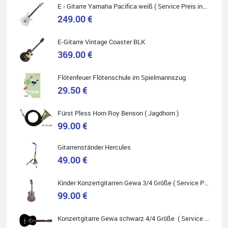
E - Gitarre Yamaha Pacifica weiß ( Service Preis inkl. Werkstatt Service )
249.00 €
E-Gitarre Vintage Coaster BLK
Quelle: Google-Rezension
369.00 €
Flötenfeuer Flötenschule im Spielmannszug
29.50 €
Helene Balluff
Fürst Pless Horn Roy Benson ( Jagdhorn )
Das Musikhaus Stöppel ist super!
Ich habe eine Westerngitarre gekauft.
99.00 €
Die Qualität und das Preis-Leistungsverhältnis sind erstaunlich.
Die Beratung und der Service war ebenfalls ausgezeichnet und
ich empfehle es jedem der sich ein Musikinstrument zulegen
Gitarrenständer Hercules
möchte.
49.00 €
Kinder Konzertgitarren Gewa 3/4 Größe ( Service Preis inkl. Werkstatt Service )
99.00 €
Quelle: Google-Rezension
Konzertgitarre Gewa schwarz 4/4 Größe ( Service Preis inkl. Werkstatt Service )