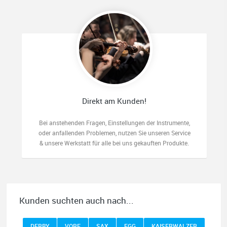
Jessica Druskat
Habe gerade ein neues Yamaha saxophon gekauft. Top
Beratung, sehr freundlich und aufmerksam. Hier wird man nicht
Direkt am Kunden!
über den Tisch gezogen sondern ehrlich behandelt. Ich kann nur
empfehlen auf Internetkäufe zu verzichten und ein Instrument
beim Fachmann zu kaufen.. Kommen gern wieder...
Bei anstehenden Fragen, Einstellungen der Instrumente,
oder anfallenden Problemen, nutzen Sie unseren Service
& unsere Werkstatt für alle bei uns gekauften Produkte.
Quelle: Google-Rezension
Kunden suchten auch nach...
DERBY
VORF
SAX
EGG
KAISERWALZER