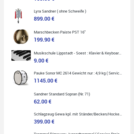
Lyra Sandner ( ohne Schweife )
Bella :D
899.00 €
Klein...aber fein!
Toller Service, nette Leute. Immer wieder gerne..
Marschbecken Paiste PST 16"
199.90 €
Musikschule Lippstadt - Soest : Klavier & Keyboardunterricht
9.00 €
Quelle: Google-Rezension
Pauke Sonor MC 2614 Gewicht nur : 4,9 kg ( Service Preis inkl. Werkstatt Service )
1145.00 €
Sandner Standard Sopran (Nr. 71)
62.00 €
Schlagzeug Gewa kpl. mit Ständer/Becken/Hocker DER RENNER ! (Service Preis inkl. Werkstatt Service)
399.00 €
Trommel Dimavery Jugendtrommel ( Service Preis inkl. Werkstatt Service )