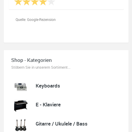
Quelle: Google-Rezension
Nele Thumann
Shop - Kategorien
Super Beratung, toller Service und schöner Klavierunterricht.
Stöbern Sie in unserem Sortiment...
Wer ein Gesamtpaket sucht, wird beim Musikhaus Stöppel
fündig.
Absolut empfehlenswert.
Keyboards
E - Klaviere
Quelle: Google-Rezension
Gitarre / Ukulele / Bass