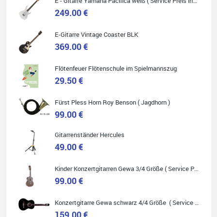
E - Gitarre Yamaha Pacifica weiß ( Service Preis inkl. Werkstatt Service )
249.00 €
E-Gitarre Vintage Coaster BLK
Quelle: Google-Rezension
369.00 €
Flötenfeuer Flötenschule im Spielmannszug
29.50 €
Marie-Luise Mroß
Fürst Pless Horn Roy Benson ( Jagdhorn )
Ich bin super zufrieden mit meiner neuen Ukulele! Einfach am
99.00 €
Freitag vorbeigekommen, eben geklingelt und top beraten
worden. Ich würde den Besuch im Musikgeschäft Stöppel jedem
Onlineshopping vorziehen.
Gitarrenständer Hercules
49.00 €
Kinder Konzertgitarren Gewa 3/4 Größe ( Service Preis inkl. Werkstatt Service )
99.00 €
Quelle: Google-Rezension
Konzertgitarre Gewa schwarz 4/4 Größe ( Service Preis inkl. Werkstatt Service )
159.00 €