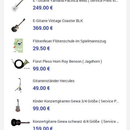
E - Gitarre Yamaha Pacifica weiß ( Service Preis inkl. Werkstatt Service )
249.00 €
E-Gitarre Vintage Coaster BLK
Quelle: Google-Rezension
369.00 €
Flötenfeuer Flötenschule im Spielmannszug
29.50 €
Helene Balluff
Fürst Pless Horn Roy Benson ( Jagdhorn )
Das Musikhaus Stöppel ist super!
Ich habe eine Westerngitarre gekauft.
99.00 €
Die Qualität und das Preis-Leistungsverhältnis sind erstaunlich.
Die Beratung und der Service war ebenfalls ausgezeichnet und
ich empfehle es jedem der sich ein Musikinstrument zulegen
Gitarrenständer Hercules
möchte.
49.00 €
Kinder Konzertgitarren Gewa 3/4 Größe ( Service Preis inkl. Werkstatt Service )
99.00 €
Quelle: Google-Rezension
Konzertgitarre Gewa schwarz 4/4 Größe ( Service Preis inkl. Werkstatt Service )
159.00 €