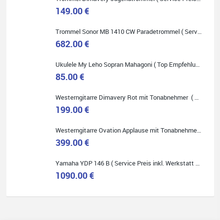
149.00 €
Trommel Sonor MB 1410 CW Paradetrommel ( Service Preis inkl. Werkstatt Service )
Quelle: Google-Rezension
682.00 €
Ukulele My Leho Sopran Mahagoni ( Top Empfehlung ! )
85.00 €
Westerngitarre Dimavery Rot mit Tonabnehmer ( Service Preis inkl. Werkstatt Service )
Bella :D
199.00 €
Klein...aber fein!
Toller Service, nette Leute. Immer wieder gerne..
Westerngitarre Ovation Applause mit Tonabnehmer ( Service Preis inkl. Werkstatt Service )
399.00 €
Yamaha YDP 146 B ( Service Preis inkl. Werkstatt Service )
1090.00 €
Quelle: Google-Rezension