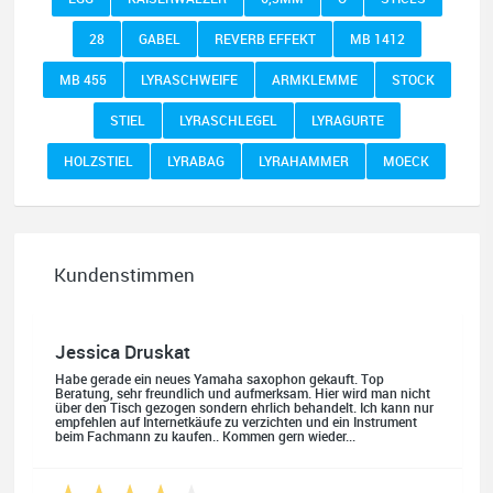
28
GABEL
REVERB EFFEKT
MB 1412
MB 455
LYRASCHWEIFE
ARMKLEMME
STOCK
STIEL
LYRASCHLEGEL
LYRAGURTE
HOLZSTIEL
LYRABAG
LYRAHAMMER
MOECK
Kundenstimmen
Jessica Druskat
Habe gerade ein neues Yamaha saxophon gekauft. Top
Beratung, sehr freundlich und aufmerksam. Hier wird man nicht
über den Tisch gezogen sondern ehrlich behandelt. Ich kann nur
empfehlen auf Internetkäufe zu verzichten und ein Instrument
beim Fachmann zu kaufen.. Kommen gern wieder...