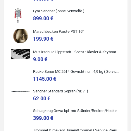
Lyra Sandner ( ohne Schweife )
Carsten Spiegel
899.00 €
Ich war auf der Suche nach einem neuen Keyboard und bin
begeistert: ich bin super beraten worden, aktuell natürlich nur
telefonisch. Nachdem die Entscheidung zum Kauf gefallen war,
Marschbecken Paiste PST 16"
wurde alles zusammengestellt, so dass ich alles nur noch
abholen musste. Top!
199.90 €
Musikschule Lippstadt - Soest : Klavier & Keyboardunterricht
9.00 €
Quelle: Google-Rezension
Pauke Sonor MC 2614 Gewicht nur : 4,9 kg ( Service Preis inkl. Werkstatt Service )
1145.00 €
Sandner Standard Sopran (Nr. 71)
62.00 €
Marie-Luise Mroß
Ich bin super zufrieden mit meiner neuen Ukulele! Einfach am
Schlagzeug Gewa kpl. mit Ständer/Becken/Hocker DER RENNER ! (Service Preis inkl. Werkstatt Service)
Freitag vorbeigekommen, eben geklingelt und top beraten
399.00 €
worden. Ich würde den Besuch im Musikgeschäft Stöppel jedem
Onlineshopping vorziehen.
Trommel Dimavery Jugendtrommel ( Service Preis inkl. Werkstatt Service )