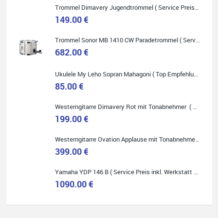
Trommel Dimavery Jugendtrommel ( Service Preis inkl. Werkstatt Service )
149.00 €
Trommel Sonor MB 1410 CW Paradetrommel ( Service Preis inkl. Werkstatt Service )
682.00 €
Quelle: Google-Rezension
Ukulele My Leho Sopran Mahagoni ( Top Empfehlung ! )
85.00 €
Westerngitarre Dimavery Rot mit Tonabnehmer ( Service Preis inkl. Werkstatt Service )
Bella :D
199.00 €
Klein...aber fein!
Toller Service, nette Leute. Immer wieder gerne..
Westerngitarre Ovation Applause mit Tonabnehmer ( Service Preis inkl. Werkstatt Service )
399.00 €
Yamaha YDP 146 B ( Service Preis inkl. Werkstatt Service )
1090.00 €
Quelle: Google-Rezension