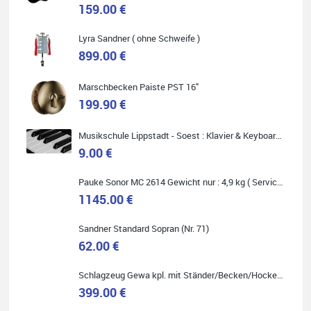
159.00 €
Lyra Sandner ( ohne Schweife )
Carsten Spiegel
899.00 €
Ich war auf der Suche nach einem neuen Keyboard und bin
begeistert: ich bin super beraten worden, aktuell natürlich nur
telefonisch. Nachdem die Entscheidung zum Kauf gefallen war,
Marschbecken Paiste PST 16"
wurde alles zusammengestellt, so dass ich alles nur noch
abholen musste. Top!
199.90 €
Musikschule Lippstadt - Soest : Klavier & Keyboardunterricht
9.00 €
Quelle: Google-Rezension
Pauke Sonor MC 2614 Gewicht nur : 4,9 kg ( Service Preis inkl. Werkstatt Service )
1145.00 €
Sandner Standard Sopran (Nr. 71)
62.00 €
Marie-Luise Mroß
Ich bin super zufrieden mit meiner neuen Ukulele! Einfach am
Schlagzeug Gewa kpl. mit Ständer/Becken/Hocker DER RENNER ! (Service Preis inkl. Werkstatt Service)
Freitag vorbeigekommen, eben geklingelt und top beraten
399.00 €
worden. Ich würde den Besuch im Musikgeschäft Stöppel jedem
Onlineshopping vorziehen.