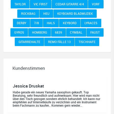
TAYLOR
VIC FIRST
CEDAR GITARRE 4/4
VORF
ROCKBAG
HEU
KEYBOARD BLADMUZIEK
DERBY
7/8
HALS
KEYBORD
LYRACES
GYROS
HOMBERG
6839
CYMBAL
FAUST
GITARREHALTE
REMO FÄLLE 13
TISCHHAFE
Kundenstimmen
Jessica Druskat
Habe gerade ein neues Yamaha saxophon gekauft. Top
Beratung, sehr freundlich und aufmerksam. Hier wird man nicht
über den Tisch gezogen sondern ehrlich behandelt. Ich kann nur
empfehlen auf Internetkäufe zu verzichten und ein Instrument
beim Fachmann zu kaufen.. Kommen gern wieder...