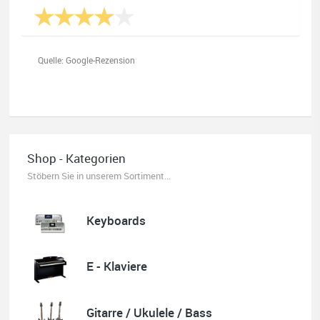
Quelle: Google-Rezension
Oliver Salzmann
Habe mir heute eine E-Gitarre und einen Amp gekauft.
Shop - Kategorien
Erstklassige Beratung vom Chef. Hier fühlt man sich
aufgehoben. Finger weg vom Internet. Kauft beim Fachmann zu
Stöbern Sie in unserem Sortiment...
guten Konditionen. Es zahlt sich aus. Ich kaufe hier immer
wieder!
Keyboards
E - Klaviere
Quelle: Google-Rezension
Gitarre / Ukulele / Bass