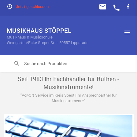
Jetzt geschlossen
MUSIKHAUS STÖPPEL
Musikhaus & Musikschule
Weingarten/Ecke Stirper Str. - 59557 Lippstadt
Seit 1983 Ihr Fachhändler für Rüthen -
Musikinstrumente!
"Vor-Ort Service im Kreis Soest! Ihr Ansprechpartner für
Musikinstrumente"