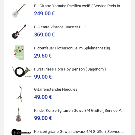
E - Gitarre Yamaha Pacifica weiß ( Service Preis inkl. Werkstatt Service )
249.00 €
E-Gitarre Vintage Coaster BLK
Quelle: Google-Rezension
369.00 €
Flötenfeuer Flötenschule im Spielmannszug
29.50 €
Helene Balluff
Fürst Pless Horn Roy Benson ( Jagdhorn )
Das Musikhaus Stöppel ist super!
Ich habe eine Westerngitarre gekauft.
99.00 €
Die Qualität und das Preis-Leistungsverhältnis sind erstaunlich.
Die Beratung und der Service war ebenfalls ausgezeichnet und
ich empfehle es jedem der sich ein Musikinstrument zulegen
Gitarrenständer Hercules
möchte.
49.00 €
Kinder Konzertgitarren Gewa 3/4 Größe ( Service Preis inkl. Werkstatt Service )
99.00 €
Quelle: Google-Rezension
Konzertgitarre Gewa schwarz 4/4 Größe ( Service Preis inkl. Werkstatt Service )