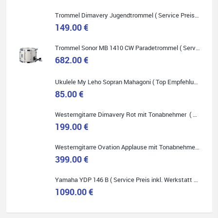
Onlineshopping vorziehen.
Trommel Dimavery Jugendtrommel ( Service Preis inkl. Werkstatt Service )
149.00 €
Trommel Sonor MB 1410 CW Paradetrommel ( Service Preis inkl. Werkstatt Service )
682.00 €
Quelle: Google-Rezension
Ukulele My Leho Sopran Mahagoni ( Top Empfehlung ! )
85.00 €
Westerngitarre Dimavery Rot mit Tonabnehmer ( Service Preis inkl. Werkstatt Service )
Bella :D
199.00 €
Klein...aber fein!
Toller Service, nette Leute. Immer wieder gerne..
Westerngitarre Ovation Applause mit Tonabnehmer ( Service Preis inkl. Werkstatt Service )
399.00 €
Yamaha YDP 146 B ( Service Preis inkl. Werkstatt Service )
1090.00 €
Quelle: Google-Rezension