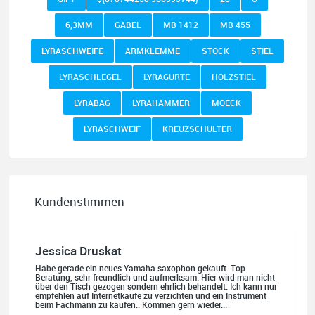
6,3MM
GABEL
MB 1412
MB 455
LYRASCHWEIFE
ARMKLEMME
STOCK
STIEL
LYRASCHLEGEL
LYRAGURTE
HOLZSTIEL
LYRABAG
LYRAHAMMER
MOECK
LYRASCHWEIF
KREUZSCHULTER
Kundenstimmen
Jessica Druskat
Habe gerade ein neues Yamaha saxophon gekauft. Top
Beratung, sehr freundlich und aufmerksam. Hier wird man nicht
über den Tisch gezogen sondern ehrlich behandelt. Ich kann nur
empfehlen auf Internetkäufe zu verzichten und ein Instrument
beim Fachmann zu kaufen.. Kommen gern wieder...