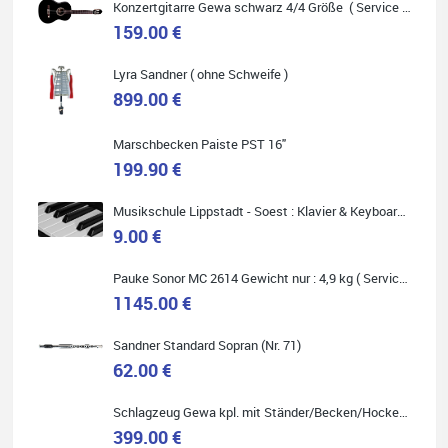
Konzertgitarre Gewa schwarz 4/4 Größe ( Service Preis inkl. Werkstatt Service )
159.00 €
Lyra Sandner ( ohne Schweife )
Carsten Spiegel
899.00 €
Ich war auf der Suche nach einem neuen Keyboard und bin
begeistert: ich bin super beraten worden, aktuell natürlich nur
telefonisch. Nachdem die Entscheidung zum Kauf gefallen war,
Marschbecken Paiste PST 16"
wurde alles zusammengestellt, so dass ich alles nur noch
abholen musste. Top!
199.90 €
Musikschule Lippstadt - Soest : Klavier & Keyboardunterricht
9.00 €
Pauke Sonor MC 2614 Gewicht nur : 4,9 kg ( Service Preis inkl. Werkstatt Service )
Quelle: Google-Rezension
1145.00 €
Sandner Standard Sopran (Nr. 71)
62.00 €
Marie-Luise Mroß
Schlagzeug Gewa kpl. mit Ständer/Becken/Hocker DER RENNER ! (Service Preis inkl. Werkstatt Service)
Ich bin super zufrieden mit meiner neuen Ukulele! Einfach am
Freitag vorbeigekommen, eben geklingelt und top beraten
399.00 €
worden. Ich würde den Besuch im Musikgeschäft Stöppel jedem