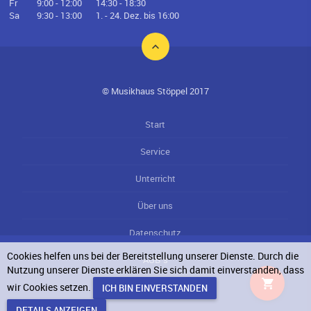
Fr
9:00 - 12:00
14:30 - 18:30
Sa
9:30 - 13:00
1. - 24. Dez. bis 16:00
© Musikhaus Stöppel 2017
Start
Service
Unterricht
Über uns
Datenschutz
Cookies helfen uns bei der Bereitstellung unserer Dienste. Durch die
AGB`s
Nutzung unserer Dienste erklären Sie sich damit einverstanden, dass
wir Cookies setzen.
Impressum
DETAILS ANZEIGEN