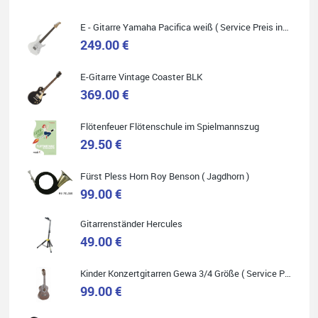
E - Gitarre Yamaha Pacifica weiß ( Service Preis inkl. Werkstatt Service )
249.00 €
E-Gitarre Vintage Coaster BLK
Quelle: Google-Rezension
369.00 €
Flötenfeuer Flötenschule im Spielmannszug
29.50 €
Helene Balluff
Fürst Pless Horn Roy Benson ( Jagdhorn )
Das Musikhaus Stöppel ist super!
Ich habe eine Westerngitarre gekauft.
99.00 €
Die Qualität und das Preis-Leistungsverhältnis sind erstaunlich.
Die Beratung und der Service war ebenfalls ausgezeichnet und
ich empfehle es jedem der sich ein Musikinstrument zulegen
Gitarrenständer Hercules
möchte.
49.00 €
Kinder Konzertgitarren Gewa 3/4 Größe ( Service Preis inkl. Werkstatt Service )
99.00 €
Quelle: Google-Rezension