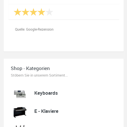
Quelle: Google-Rezension
Oliver Salzmann
Habe mir heute eine E-Gitarre und einen Amp gekauft.
Shop - Kategorien
Erstklassige Beratung vom Chef. Hier fühlt man sich
aufgehoben. Finger weg vom Internet. Kauft beim Fachmann zu
Stöbern Sie in unserem Sortiment...
guten Konditionen. Es zahlt sich aus. Ich kaufe hier immer
wieder!
Keyboards
E - Klaviere
Quelle: Google-Rezension