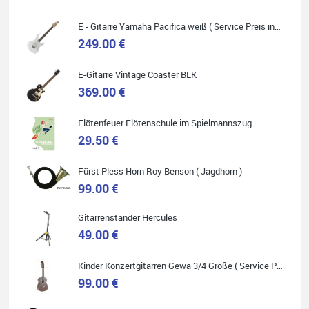
E - Gitarre Yamaha Pacifica weiß ( Service Preis inkl. Werkstatt Service )
249.00 €
E-Gitarre Vintage Coaster BLK
Quelle: Google-Rezension
369.00 €
Flötenfeuer Flötenschule im Spielmannszug
29.50 €
Helene Balluff
Fürst Pless Horn Roy Benson ( Jagdhorn )
Das Musikhaus Stöppel ist super!
Ich habe eine Westerngitarre gekauft.
99.00 €
Die Qualität und das Preis-Leistungsverhältnis sind erstaunlich.
Die Beratung und der Service war ebenfalls ausgezeichnet und
ich empfehle es jedem der sich ein Musikinstrument zulegen
Gitarrenständer Hercules
möchte.
49.00 €
Kinder Konzertgitarren Gewa 3/4 Größe ( Service Preis inkl. Werkstatt Service )
99.00 €
Quelle: Google-Rezension