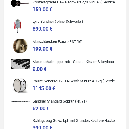
Konzertgitarre Gewa schwarz 4/4 Größe ( Service Preis inkl. Werkstatt Service )
159.00 €
Lyra Sandner ( ohne Schweife )
Carsten Spiegel
899.00 €
Ich war auf der Suche nach einem neuen Keyboard und bin
begeistert: ich bin super beraten worden, aktuell natürlich nur
telefonisch. Nachdem die Entscheidung zum Kauf gefallen war,
Marschbecken Paiste PST 16"
wurde alles zusammengestellt, so dass ich alles nur noch
abholen musste. Top!
199.90 €
Musikschule Lippstadt - Soest : Klavier & Keyboardunterricht
9.00 €
Quelle: Google-Rezension
Pauke Sonor MC 2614 Gewicht nur : 4,9 kg ( Service Preis inkl. Werkstatt Service )
1145.00 €
Sandner Standard Sopran (Nr. 71)
62.00 €
Marie-Luise Mroß
Ich bin super zufrieden mit meiner neuen Ukulele! Einfach am
Schlagzeug Gewa kpl. mit Ständer/Becken/Hocker DER RENNER ! (Service Preis inkl. Werkstatt Service)
Freitag vorbeigekommen, eben geklingelt und top beraten
worden. Ich würde den Besuch im Musikgeschäft Stöppel jedem
399.00 €