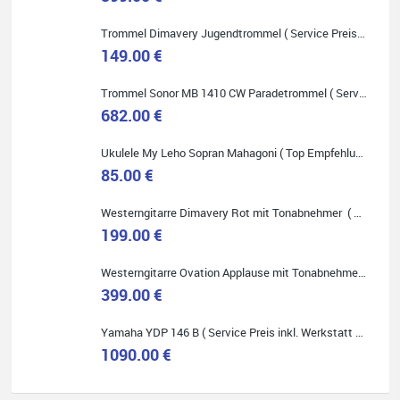
Onlineshopping vorziehen.
Trommel Dimavery Jugendtrommel ( Service Preis inkl. Werkstatt Service )
149.00 €
Trommel Sonor MB 1410 CW Paradetrommel ( Service Preis inkl. Werkstatt Service )
Quelle: Google-Rezension
682.00 €
Ukulele My Leho Sopran Mahagoni ( Top Empfehlung ! )
85.00 €
Westerngitarre Dimavery Rot mit Tonabnehmer ( Service Preis inkl. Werkstatt Service )
Bella :D
199.00 €
Klein...aber fein!
Toller Service, nette Leute. Immer wieder gerne..
Westerngitarre Ovation Applause mit Tonabnehmer ( Service Preis inkl. Werkstatt Service )
399.00 €
Yamaha YDP 146 B ( Service Preis inkl. Werkstatt Service )
1090.00 €
Quelle: Google-Rezension