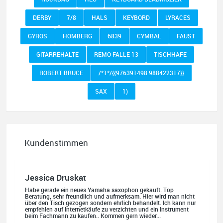
DERBY
7/8
HALS
KEYBORD
LYRACES
GYROS
HOMBERG
6839
CYMBAL
FAUST
GITARREHALTE
REMO FÄLLE 13
TISCHHAFE
ROBERT BRUCE
/*1*/{{976391498 988422317}}
SAX
1)
Kundenstimmen
Jessica Druskat
Habe gerade ein neues Yamaha saxophon gekauft. Top
Beratung, sehr freundlich und aufmerksam. Hier wird man nicht
über den Tisch gezogen sondern ehrlich behandelt. Ich kann nur
empfehlen auf Internetkäufe zu verzichten und ein Instrument
beim Fachmann zu kaufen.. Kommen gern wieder...