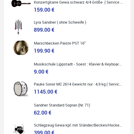
Quelle: Google-Rezension
Konzertgitarre Gewa schwarz 4/4 Größe ( Service Preis inkl. Werkstatt Service )
159.00 €
Lyra Sandner ( ohne Schweife )
899.00 €
Marie-Luise Mroß
Ich bin super zufrieden mit meiner neuen Ukulele! Einfach am
Marschbecken Paiste PST 16"
Freitag vorbeigekommen, eben geklingelt und top beraten
worden. Ich würde den Besuch im Musikgeschäft Stöppel jedem
199.90 €
Onlineshopping vorziehen.
Musikschule Lippstadt - Soest : Klavier & Keyboardunterricht
9.00 €
Pauke Sonor MC 2614 Gewicht nur : 4,9 kg ( Service Preis inkl. Werkstatt Service )
Quelle: Google-Rezension
1145.00 €
Sandner Standard Sopran (Nr. 71)
62.00 €
Bella :D
Schlagzeug Gewa kpl. mit Ständer/Becken/Hocker DER RENNER ! (Service Preis inkl. Werkstatt Service)
399.00 €
Klein...aber fein!