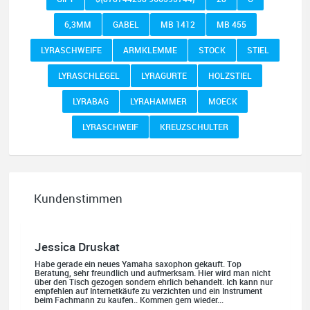
6,3MM
GABEL
MB 1412
MB 455
Jessica Druskat
LYRASCHWEIFE
ARMKLEMME
STOCK
STIEL
Habe gerade ein neues Yamaha saxophon gekauft. Top
LYRASCHLEGEL
LYRAGURTE
HOLZSTIEL
Beratung, sehr freundlich und aufmerksam. Hier wird man nicht
über den Tisch gezogen sondern ehrlich behandelt. Ich kann nur
empfehlen auf Internetkäufe zu verzichten und ein Instrument
LYRABAG
LYRAHAMMER
MOECK
beim Fachmann zu kaufen.. Kommen gern wieder...
LYRASCHWEIF
KREUZSCHULTER
Quelle: Google-Rezension
Kundenstimmen
Oliver Salzmann
Habe mir heute eine E-Gitarre und einen Amp gekauft.
Erstklassige Beratung vom Chef. Hier fühlt man sich
aufgehoben. Finger weg vom Internet. Kauft beim Fachmann zu
guten Konditionen. Es zahlt sich aus. Ich kaufe hier immer