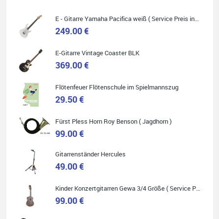
Die Qualität und das Preis-Leistungsverhältnis sind erstaunlich.
Die Beratung und der Service war ebenfalls ausgezeichnet und
ich empfehle es jedem der sich ein Musikinstrument zulegen
E - Gitarre Yamaha Pacifica weiß ( Service Preis inkl. Werkstatt Service )
möchte.
249.00 €
E-Gitarre Vintage Coaster BLK
369.00 €
Quelle: Google-Rezension
Flötenfeuer Flötenschule im Spielmannszug
29.50 €
Fürst Pless Horn Roy Benson ( Jagdhorn )
Carsten Spiegel
99.00 €
Ich war auf der Suche nach einem neuen Keyboard und bin
begeistert: ich bin super beraten worden, aktuell natürlich nur
telefonisch. Nachdem die Entscheidung zum Kauf gefallen war,
Gitarrenständer Hercules
wurde alles zusammengestellt, so dass ich alles nur noch
abholen musste. Top!
49.00 €
Kinder Konzertgitarren Gewa 3/4 Größe ( Service Preis inkl. Werkstatt Service )
99.00 €