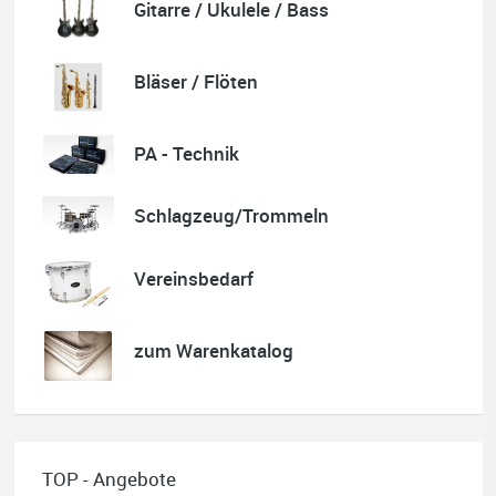
Gitarre / Ukulele / Bass
Bläser / Flöten
Nele Thumann
Super Beratung, toller Service und schöner Klavierunterricht.
PA - Technik
Wer ein Gesamtpaket sucht, wird beim Musikhaus Stöppel
fündig.
Absolut empfehlenswert.
Schlagzeug/Trommeln
Vereinsbedarf
Quelle: Google-Rezension
zum Warenkatalog
Helene Balluff
Das Musikhaus Stöppel ist super!
TOP - Angebote
Ich habe eine Westerngitarre gekauft.