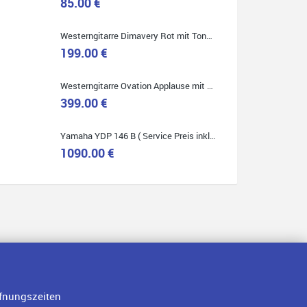
85.00 €
Westerngitarre Dimavery Rot mit Tonabnehmer ( Service Preis inkl. Werkstatt Service )
Quelle: Google-Rezension
199.00 €
Westerngitarre Ovation Applause mit Tonabnehmer ( Service Preis inkl. Werkstatt Service )
399.00 €
Yamaha YDP 146 B ( Service Preis inkl. Werkstatt Service )
1090.00 €
fnungszeiten