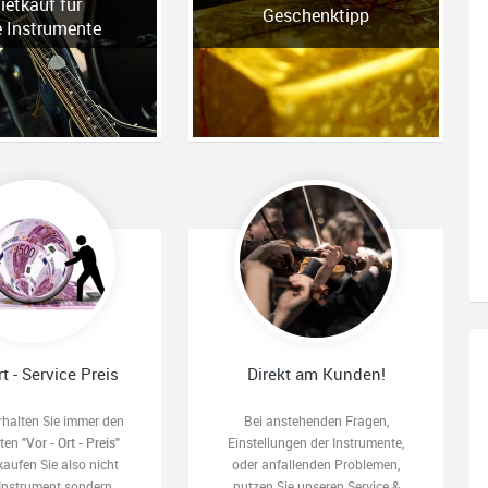
ietkauf für
Geschenktipp
e Instrumente
rt - Service Preis
Direkt am Kunden!
rhalten Sie immer den
Bei anstehenden Fragen,
sten
"Vor - Ort - Preis"
Einstellungen der Instrumente,
kaufen Sie also nicht
oder anfallenden Problemen,
 Instrument sondern
nutzen Sie unseren Service &