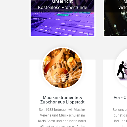
Unterricht
M
Kostenlose Probestunde
viel
Musikinstrumente &
Vor - O
Zubehör aus Lippstadt
Seit 1983 betreuen wir Musiker,
Bei uns e
Vereine und Musikschulen im
günstig
Kreis Soest und darüber hinaus.
Bei uns 
Wir setzen da an, wo einfache
nur Ihr