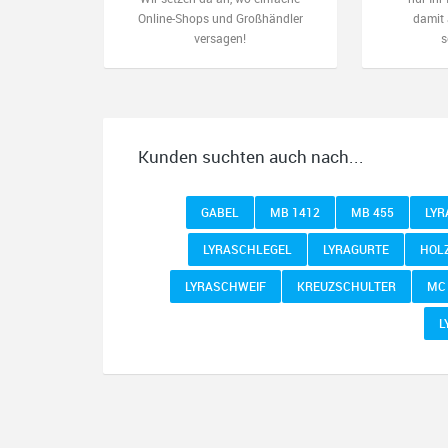
Online-Shops und Großhändler
damit 
versagen!
s
Kunden suchten auch nach...
GABEL
MB 1412
MB 455
LYR
LYRASCHLEGEL
LYRAGURTE
HOL
LYRASCHWEIF
KREUZSCHULTER
MC
L