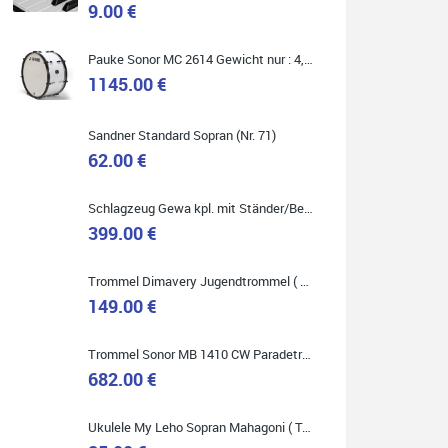
9.00 €
Marie-Luise Mroß
Pauke Sonor MC 2614 Gewicht nur : 4,9 kg ( Service Preis inkl. Werkstatt Service )
Ich bin super zufrieden mit meiner neuen Ukulele!
Einfach am Freitag vorbeigekommen, eben geklingelt
1145.00 €
und top beraten worden. Ich würde den Besuch im
Musikgeschäft Stöppel jedem Onlineshopping
vorziehen.
Sandner Standard Sopran (Nr. 71)
62.00 €
Schlagzeug Gewa kpl. mit Ständer/Becken/Hocker DER RENNER ! (Service Preis inkl. Werkstatt Service)
399.00 €
Quelle: Google-Rezension
Trommel Dimavery Jugendtrommel ( Service Preis inkl. Werkstatt Service )
149.00 €
Bella :D
Trommel Sonor MB 1410 CW Paradetrommel ( Service Preis inkl. Werkstatt Service )
Klein...aber fein!
682.00 €
Toller Service, nette Leute. Immer wieder gerne..
Ukulele My Leho Sopran Mahagoni ( Top Empfehlung ! )