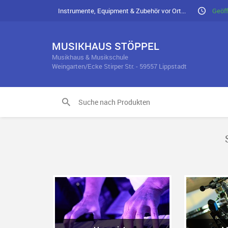
Instrumente, Equipment & Zubehör vor Ort...
Geöff
MUSIKHAUS STÖPPEL
Musikhaus & Musikschule
Weingarten/Ecke Stirper Str. - 59557 Lippstadt