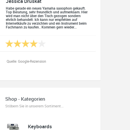
Jessica Druskat
Habe gerade ein neues Yamaha saxophon gekauft.
Top Beratung, sehr freundlich und aufmerksam. Hier
wird man nicht über den Tisch gezogen sondern
ehrlich behandelt. Ich kann nur empfehlen auf
Internetkäufe zu verzichten und ein Instrument beim
Fachmann zu kaufen.. Kommen gern wieder...
Quelle: Google-Rezension
Oliver Salzmann
Habe mir heute eine E-Gitarre und einen Amp gekauft.
Shop - Kategorien
Erstklassige Beratung vom Chef. Hier fühlt man sich
aufgehoben. Finger weg vom Internet. Kauft beim
Stöbern Sie in unserem Sortiment...
Fachmann zu guten Konditionen. Es zahlt sich aus.
Ich kaufe hier immer wieder!
Keyboards