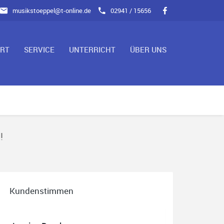
musikstoeppel@t-online.de
02941 / 15656
ART
SERVICE
UNTERRICHT
ÜBER UNS
!
Kundenstimmen