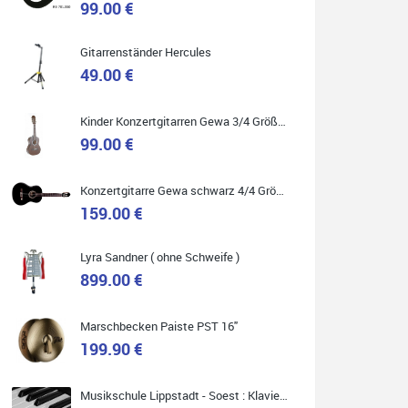
99.00 €
Gitarrenständer Hercules
49.00 €
Quelle: Google-Rezension
Kinder Konzertgitarren Gewa 3/4 Größe ( Service Preis inkl. Werkstatt Service )
99.00 €
Carsten Spiegel
Konzertgitarre Gewa schwarz 4/4 Größe ( Service Preis inkl. Werkstatt Service )
Ich war auf der Suche nach einem neuen Keyboard
und bin begeistert: ich bin super beraten worden,
159.00 €
aktuell natürlich nur telefonisch. Nachdem die
Entscheidung zum Kauf gefallen war, wurde alles
zusammengestellt, so dass ich alles nur noch
abholen musste. Top!
Lyra Sandner ( ohne Schweife )
899.00 €
Marschbecken Paiste PST 16"
199.90 €
Quelle: Google-Rezension
Musikschule Lippstadt - Soest : Klavier & Keyboardunterricht