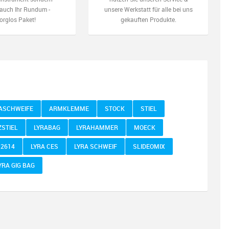
auch Ihr Rundum -
unsere Werkstatt für alle bei uns
orglos Paket!
gekauften Produkte.
ASCHWEIFE
ARMKLEMME
STOCK
STIEL
ZSTIEL
LYRABAG
LYRAHAMMER
MOECK
 2614
LYRA CES
LYRA SCHWEIF
SLIDEOMIX
YRA GIG BAG