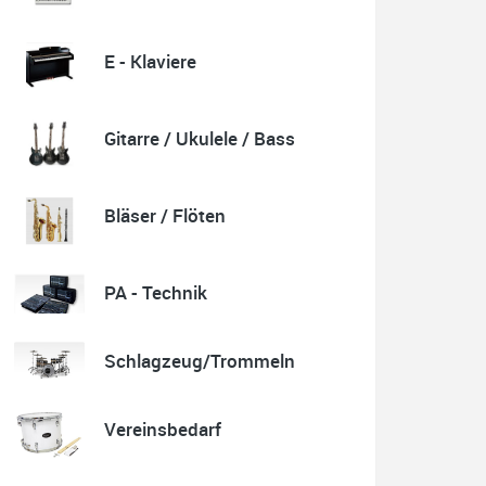
E - Klaviere
Quelle: Google-Rezension
Gitarre / Ukulele / Bass
Karl-Heinz Lubitz
Korrespondenz, Kommunikation und Verkauf top.
Bläser / Flöten
Abholung der Ware reibungslos.
Sehr zu empfehlen....
P.S. Warum in die Ferne schweifen wenn Gutes liegt
auch nah!
PA - Technik
Schlagzeug/Trommeln
Quelle: Google-Rezension
Vereinsbedarf