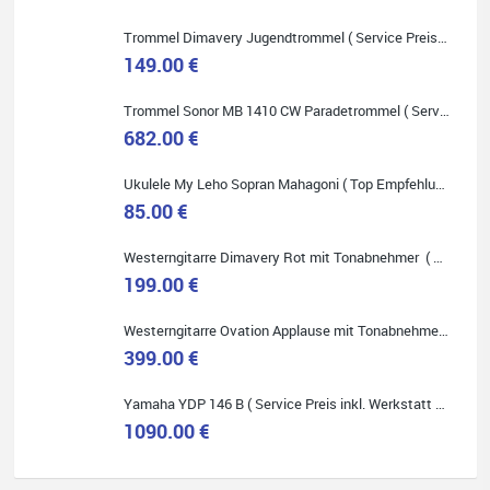
Trommel Dimavery Jugendtrommel ( Service Preis inkl. Werkstatt Service )
149.00 €
Trommel Sonor MB 1410 CW Paradetrommel ( Service Preis inkl. Werkstatt Service )
Quelle: Google-Rezension
682.00 €
Ukulele My Leho Sopran Mahagoni ( Top Empfehlung ! )
85.00 €
Westerngitarre Dimavery Rot mit Tonabnehmer ( Service Preis inkl. Werkstatt Service )
Bella :D
199.00 €
Klein...aber fein!
Toller Service, nette Leute. Immer wieder gerne..
Westerngitarre Ovation Applause mit Tonabnehmer ( Service Preis inkl. Werkstatt Service )
399.00 €
Yamaha YDP 146 B ( Service Preis inkl. Werkstatt Service )
1090.00 €
Quelle: Google-Rezension