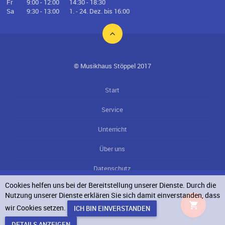
Fr
9:00 - 12:00
14:30 - 18:30
Sa
9:30 - 13:00
1. - 24. Dez. bis 16:00
© Musikhaus Stöppel 2017
Start
Service
Unterricht
Über uns
Datenschutz
Cookies helfen uns bei der Bereitstellung unserer Dienste. Durch die
AGB`s
Nutzung unserer Dienste erklären Sie sich damit einverstanden, dass
wir Cookies setzen.
Impressum
DETAILS ANZEIGEN