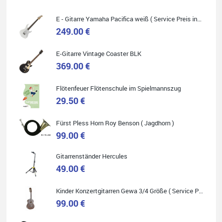
E - Gitarre Yamaha Pacifica weiß ( Service Preis inkl. Werkstatt Service )
249.00 €
E-Gitarre Vintage Coaster BLK
Quelle: Google-Rezension
369.00 €
Flötenfeuer Flötenschule im Spielmannszug
29.50 €
Helene Balluff
Das Musikhaus Stöppel ist super!
Fürst Pless Horn Roy Benson ( Jagdhorn )
Ich habe eine Westerngitarre gekauft.
99.00 €
Die Qualität und das Preis-Leistungsverhältnis sind erstaunlich.
Die Beratung und der Service war ebenfalls ausgezeichnet und
ich empfehle es jedem der sich ein Musikinstrument zulegen
möchte.
Gitarrenständer Hercules
49.00 €
Kinder Konzertgitarren Gewa 3/4 Größe ( Service Preis inkl. Werkstatt Service )
99.00 €
Quelle: Google-Rezension