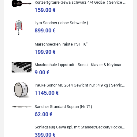
Konzertgitarre Gewa schwarz 4/4 Größe ( Service Preis inkl. Werkstatt Service )
159.00 €
Lyra Sandner ( ohne Schweife )
Carsten Spiegel
899.00 €
Ich war auf der Suche nach einem neuen Keyboard und bin
begeistert: ich bin super beraten worden, aktuell natürlich nur
telefonisch. Nachdem die Entscheidung zum Kauf gefallen war,
wurde alles zusammengestellt, so dass ich alles nur noch
Marschbecken Paiste PST 16"
abholen musste. Top!
199.90 €
Musikschule Lippstadt - Soest : Klavier & Keyboardunterricht
9.00 €
Quelle: Google-Rezension
Pauke Sonor MC 2614 Gewicht nur : 4,9 kg ( Service Preis inkl. Werkstatt Service )
1145.00 €
Sandner Standard Sopran (Nr. 71)
62.00 €
Marie-Luise Mroß
Ich bin super zufrieden mit meiner neuen Ukulele! Einfach am
Schlagzeug Gewa kpl. mit Ständer/Becken/Hocker DER RENNER ! (Service Preis inkl. Werkstatt Service)
Freitag vorbeigekommen, eben geklingelt und top beraten
worden. Ich würde den Besuch im Musikgeschäft Stöppel jedem
399.00 €
Onlineshopping vorziehen.