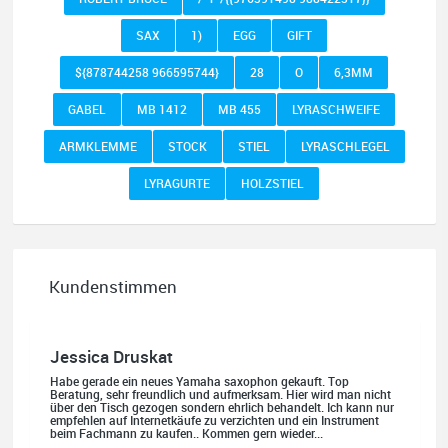
SAX
1)
EGG
GIFT
${878744258 966595744}
28
O
6,3MM
GABEL
MB 1412
MB 455
LYRASCHWEIFE
ARMKLEMME
STOCK
STIEL
LYRASCHLEGEL
LYRAGURTE
HOLZSTIEL
Kundenstimmen
Jessica Druskat
Habe gerade ein neues Yamaha saxophon gekauft. Top
Beratung, sehr freundlich und aufmerksam. Hier wird man nicht
über den Tisch gezogen sondern ehrlich behandelt. Ich kann nur
empfehlen auf Internetkäufe zu verzichten und ein Instrument
beim Fachmann zu kaufen.. Kommen gern wieder...