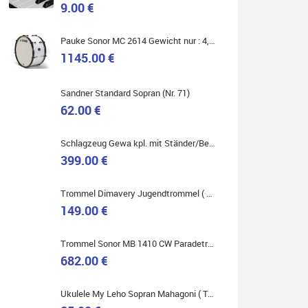
9.00 €
Marie-Luise Mroß
Pauke Sonor MC 2614 Gewicht nur : 4,9 kg ( Service Preis inkl. Werkstatt Service )
Ich bin super zufrieden mit meiner neuen Ukulele!
Einfach am Freitag vorbeigekommen, eben geklingelt
1145.00 €
und top beraten worden. Ich würde den Besuch im
Musikgeschäft Stöppel jedem Onlineshopping
vorziehen.
Sandner Standard Sopran (Nr. 71)
62.00 €
Schlagzeug Gewa kpl. mit Ständer/Becken/Hocker DER RENNER ! (Service Preis inkl. Werkstatt Service)
399.00 €
Quelle: Google-Rezension
Trommel Dimavery Jugendtrommel ( Service Preis inkl. Werkstatt Service )
149.00 €
Bella :D
Trommel Sonor MB 1410 CW Paradetrommel ( Service Preis inkl. Werkstatt Service )
Klein...aber fein!
682.00 €
Toller Service, nette Leute. Immer wieder gerne..
Ukulele My Leho Sopran Mahagoni ( Top Empfehlung ! )