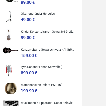
99.00 €
Gitarrenständer Hercules
49.00 €
Quelle: Google-Rezension
Kinder Konzertgitarren Gewa 3/4 Größe ( Service Preis inkl. Werkstatt Service )
99.00 €
Carsten Spiegel
Konzertgitarre Gewa schwarz 4/4 Größe ( Service Preis inkl. Werkstatt Service )
Ich war auf der Suche nach einem neuen Keyboard
und bin begeistert: ich bin super beraten worden,
159.00 €
aktuell natürlich nur telefonisch. Nachdem die
Entscheidung zum Kauf gefallen war, wurde alles
zusammengestellt, so dass ich alles nur noch
abholen musste. Top!
Lyra Sandner ( ohne Schweife )
899.00 €
Marschbecken Paiste PST 16"
199.90 €
Quelle: Google-Rezension
Musikschule Lippstadt - Soest : Klavier & Keyboardunterricht