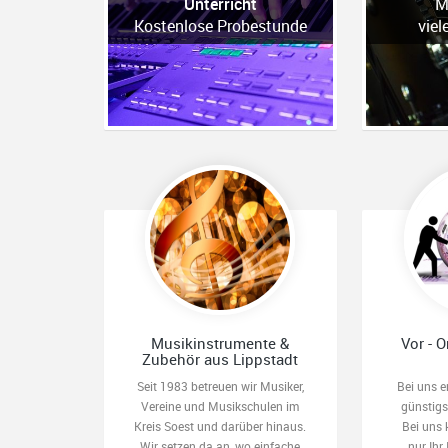
Unterricht
M
Kostenlose Probestunde
viel
Musikinstrumente &
Vor - O
Zubehör aus Lippstadt
Seit 1983 betreuen wir Musiker,
Bei uns e
Vereine und Musikschulen im
günstig
Kreis Soest und darüber hinaus.
Bei uns 
Wir setzen da an, wo einfache
nur Ihr