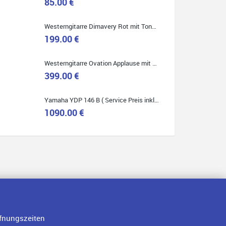
85.00 €
Westerngitarre Dimavery Rot mit Tonabnehmer ( Service Preis inkl. Werkstatt Service )
Quelle: Google-Rezension
199.00 €
Westerngitarre Ovation Applause mit Tonabnehmer ( Service Preis inkl. Werkstatt Service )
399.00 €
Yamaha YDP 146 B ( Service Preis inkl. Werkstatt Service )
1090.00 €
fnungszeiten