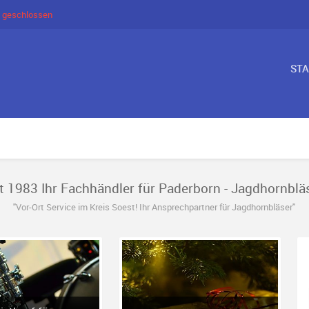
 geschlossen
ST
t 1983 Ihr Fachhändler für Paderborn - Jagdhornblä
"Vor-Ort Service im Kreis Soest! Ihr Ansprechpartner für Jagdhornbläser"