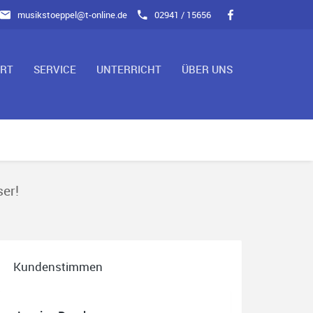
musikstoeppel@t-online.de
02941 / 15656
ART
SERVICE
UNTERRICHT
ÜBER UNS
ser!
Kundenstimmen