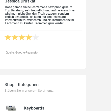
Jessica Druskat
Habe gerade ein neues Yamaha saxophon gekauft.
Top Beratung, sehr freundlich und aufmerksam. Hier
wird man nicht über den Tisch gezogen sondern
ehrlich behandelt. Ich kann nur empfehlen auf
Internetkäufe zu verzichten und ein Instrument beim
Fachmann zu kaufen.. Kommen gern wieder...
Quelle: Google-Rezension
Oliver Salzmann
Habe mir heute eine E-Gitarre und einen Amp gekauft.
Shop - Kategorien
Erstklassige Beratung vom Chef. Hier fühlt man sich
aufgehoben. Finger weg vom Internet. Kauft beim
Stöbern Sie in unserem Sortiment...
Fachmann zu guten Konditionen. Es zahlt sich aus.
Ich kaufe hier immer wieder!
Keyboards