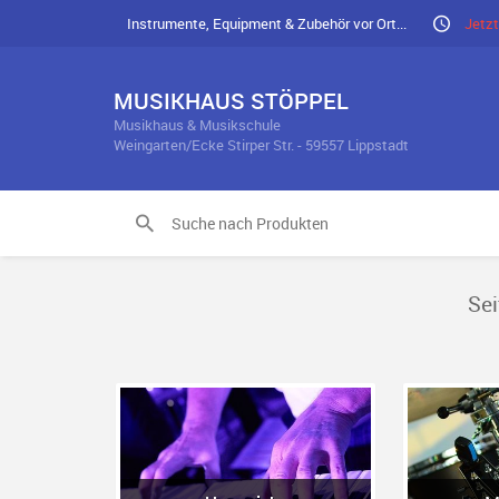
Instrumente, Equipment & Zubehör vor Ort...
Jetzt
MUSIKHAUS STÖPPEL
Musikhaus & Musikschule
Weingarten/Ecke Stirper Str. - 59557 Lippstadt
Sei