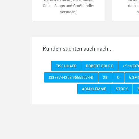
Online-Shops und Großhändler
damit 
versagen!
s
Kunden suchten auch nach...
TISCHHAFE
ROBERT BRUCE
/*1*/{{9
${878744258 966595744}
28
O
6,3M
ARMKLEMME
STOCK