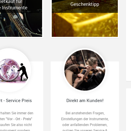
ietkauf für
Geschenktipp
e Instrumente
rt - Service Preis
Direkt am Kunden!
rhalten Sie immer den
Bei anstehenden Fragen,
sten
"Vor - Ort - Preis"
Einstellungen der Instrumente,
kaufen Sie also nicht
oder anfallenden Problemen,
 Instrument sondern
nutzen Sie unseren Service &