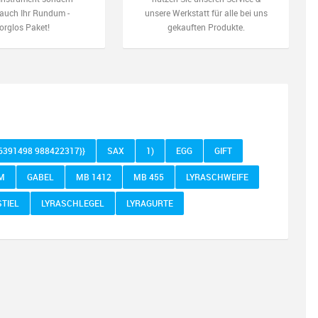
auch Ihr Rundum -
unsere Werkstatt für alle bei uns
orglos Paket!
gekauften Produkte.
76391498 988422317}}
SAX
1)
EGG
GIFT
M
GABEL
MB 1412
MB 455
LYRASCHWEIFE
STIEL
LYRASCHLEGEL
LYRAGURTE