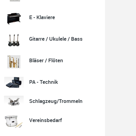
E - Klaviere
Quelle: Google-Rezension
Gitarre / Ukulele / Bass
Karl-Heinz Lubitz
Korrespondenz, Kommunikation und Verkauf top.
Bläser / Flöten
Abholung der Ware reibungslos.
Sehr zu empfehlen....
P.S. Warum in die Ferne schweifen wenn Gutes liegt
auch nah!
PA - Technik
Schlagzeug/Trommeln
Quelle: Google-Rezension
Vereinsbedarf