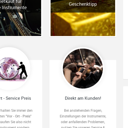
ietkauf für
Geschenktipp
e Instrumente
rt - Service Preis
Direkt am Kunden!
rhalten Sie immer den
Bei anstehenden Fragen,
sten
"Vor - Ort - Preis"
Einstellungen der Instrumente,
kaufen Sie also nicht
oder anfallenden Problemen,
 Instrument sondern
nutzen Sie unseren Service &