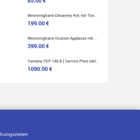
85.00 €
Westerngitarre Dimavery Rot mit Tonabnehmer ( Service Preis inkl. Werkstatt Service )
199.00 €
Quelle: Google-Rezension
Westerngitarre Ovation Applause mit Tonabnehmer ( Service Preis inkl. Werkstatt Service )
399.00 €
Yamaha YDP 146 B ( Service Preis inkl. Werkstatt Service )
1090.00 €
fnungszeiten