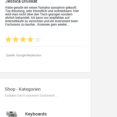
Jessica Druskat
Habe gerade ein neues Yamaha saxophon gekauft.
Top Beratung, sehr freundlich und aufmerksam. Hier
wird man nicht über den Tisch gezogen sondern
ehrlich behandelt. Ich kann nur empfehlen auf
Internetkäufe zu verzichten und ein Instrument beim
Fachmann zu kaufen.. Kommen gern wieder...
Quelle: Google-Rezension
Oliver Salzmann
Habe mir heute eine E-Gitarre und einen Amp gekauft.
Shop - Kategorien
Erstklassige Beratung vom Chef. Hier fühlt man sich
aufgehoben. Finger weg vom Internet. Kauft beim
Stöbern Sie in unserem Sortiment...
Fachmann zu guten Konditionen. Es zahlt sich aus.
Ich kaufe hier immer wieder!
Keyboards