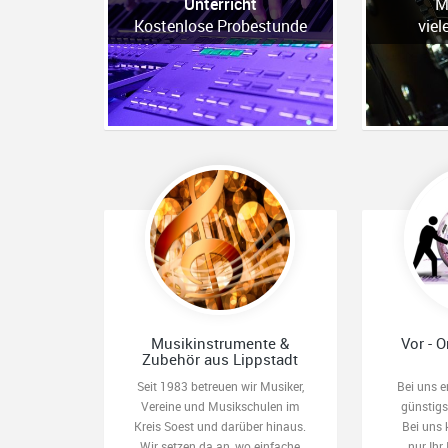
Unterricht
M
Kostenlose Probestunde
viel
Musikinstrumente &
Vor - O
Zubehör aus Lippstadt
Seit 1983 betreuen wir Musiker,
Bei uns e
Vereine und Musikschulen im
günstig
Kreis Soest und darüber hinaus.
Bei uns 
Wir setzen da an, wo einfache
nur Ihr