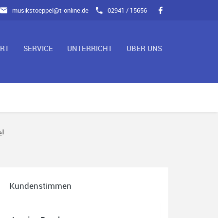
musikstoeppel@t-online.de
02941 / 15656
ART
SERVICE
UNTERRICHT
ÜBER UNS
!
Kundenstimmen