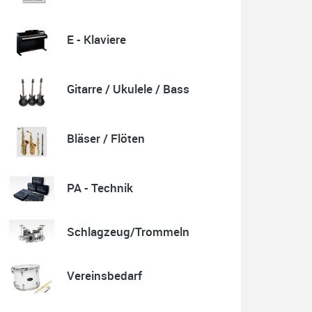
E - Klaviere
Quelle: Google-Rezension
Gitarre / Ukulele / Bass
Karl-Heinz Lubitz
Korrespondenz, Kommunikation und Verkauf top.
Bläser / Flöten
Abholung der Ware reibungslos.
Sehr zu empfehlen....
P.S. Warum in die Ferne schweifen wenn Gutes liegt
auch nah!
PA - Technik
Schlagzeug/Trommeln
Quelle: Google-Rezension
Vereinsbedarf