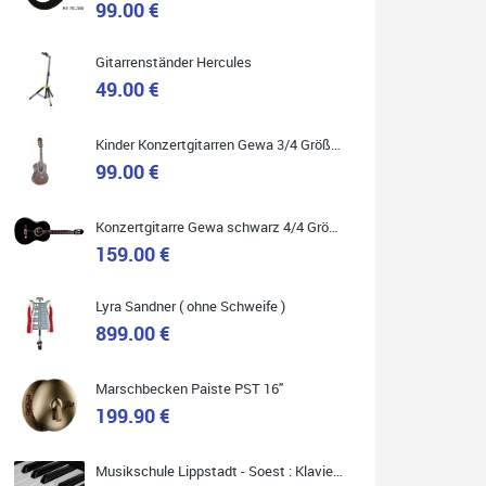
99.00 €
Gitarrenständer Hercules
49.00 €
Quelle: Google-Rezension
Kinder Konzertgitarren Gewa 3/4 Größe ( Service Preis inkl. Werkstatt Service )
99.00 €
Carsten Spiegel
Konzertgitarre Gewa schwarz 4/4 Größe ( Service Preis inkl. Werkstatt Service )
Ich war auf der Suche nach einem neuen Keyboard
und bin begeistert: ich bin super beraten worden,
159.00 €
aktuell natürlich nur telefonisch. Nachdem die
Entscheidung zum Kauf gefallen war, wurde alles
zusammengestellt, so dass ich alles nur noch
abholen musste. Top!
Lyra Sandner ( ohne Schweife )
899.00 €
Marschbecken Paiste PST 16"
199.90 €
Quelle: Google-Rezension
Musikschule Lippstadt - Soest : Klavier & Keyboardunterricht