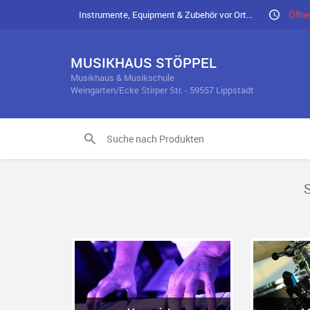
Instrumente, Equipment & Zubehör vor Ort...
Öffne
MUSIKHAUS STÖPPEL
Musikhaus & Musikschule
Weingarten/Ecke Stirper Str. - 59557 Lippstadt
S