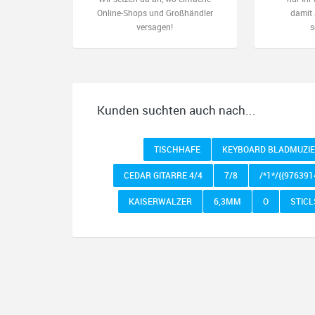
Online-Shops und Großhändler
damit 
versagen!
s
Kunden suchten auch nach...
TISCHHAFE
KEYBOARD BLADMUZI
CEDAR GITARRE 4/4
7/8
/*1*/{{97639
KAISERWALZER
6,3MM
O
STICL