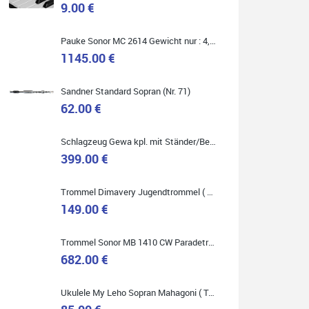
9.00 €
Marie-Luise Mroß
Pauke Sonor MC 2614 Gewicht nur : 4,9 kg ( Service Preis inkl. Werkstatt Service )
Ich bin super zufrieden mit meiner neuen Ukulele!
Einfach am Freitag vorbeigekommen, eben geklingelt
1145.00 €
und top beraten worden. Ich würde den Besuch im
Musikgeschäft Stöppel jedem Onlineshopping
vorziehen.
Sandner Standard Sopran (Nr. 71)
62.00 €
Schlagzeug Gewa kpl. mit Ständer/Becken/Hocker DER RENNER ! (Service Preis inkl. Werkstatt Service)
399.00 €
Quelle: Google-Rezension
Trommel Dimavery Jugendtrommel ( Service Preis inkl. Werkstatt Service )
149.00 €
Bella :D
Trommel Sonor MB 1410 CW Paradetrommel ( Service Preis inkl. Werkstatt Service )
Klein...aber fein!
682.00 €
Toller Service, nette Leute. Immer wieder gerne..
Ukulele My Leho Sopran Mahagoni ( Top Empfehlung ! )