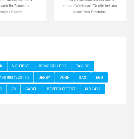
auch Ihr Rundum -
unsere Werkstatt für alle bei uns
orglos Paket!
gekauften Produkte.
EK
VIC FIRST
REMO FÄLLE 13
TAYLOR
1498 988422317}}
DERBY
VORF
SAX
EGG
S
28
GABEL
REVERB EFFEKT
MB 1412