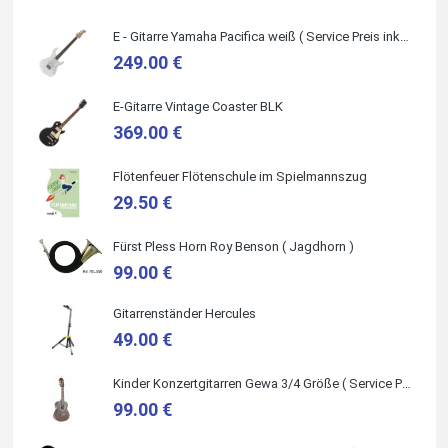
Die Beratung und der Service war ebenfalls ausgezeichnet
und ich empfehle es jedem der sich ein Musikinstrument
zulegen möchte.
E - Gitarre Yamaha Pacifica weiß ( Service Preis inkl. Werkstatt Service )
249.00 €
E-Gitarre Vintage Coaster BLK
369.00 €
Quelle: Google-Rezension
Flötenfeuer Flötenschule im Spielmannszug
29.50 €
Carsten Spiegel
Fürst Pless Horn Roy Benson ( Jagdhorn )
Ich war auf der Suche nach einem neuen Keyboard und bin
99.00 €
begeistert: ich bin super beraten worden, aktuell natürlich
nur telefonisch. Nachdem die Entscheidung zum Kauf
gefallen war, wurde alles zusammengestellt, so dass ich
alles nur noch abholen musste. Top!
Gitarrenständer Hercules
49.00 €
Kinder Konzertgitarren Gewa 3/4 Größe ( Service Preis inkl. Werkstatt Service )
99.00 €
Quelle: Google-Rezension