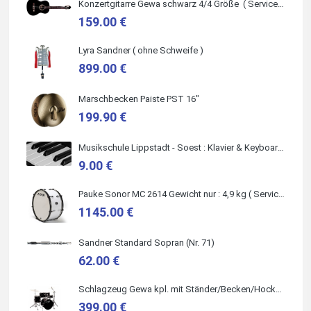
Konzertgitarre Gewa schwarz 4/4 Größe ( Service Preis inkl. Werkstatt Service )
159.00 €
Lyra Sandner ( ohne Schweife )
Marie-Luise Mroß
899.00 €
Ich bin super zufrieden mit meiner neuen Ukulele! Einfach am
Freitag vorbeigekommen, eben geklingelt und top beraten
worden. Ich würde den Besuch im Musikgeschäft Stöppel
Marschbecken Paiste PST 16"
jedem Onlineshopping vorziehen.
199.90 €
Musikschule Lippstadt - Soest : Klavier & Keyboardunterricht
9.00 €
Quelle: Google-Rezension
Pauke Sonor MC 2614 Gewicht nur : 4,9 kg ( Service Preis inkl. Werkstatt Service )
1145.00 €
Sandner Standard Sopran (Nr. 71)
62.00 €
Bella :D
Schlagzeug Gewa kpl. mit Ständer/Becken/Hocker DER RENNER ! (Service Preis inkl. Werkstatt Service)
Klein...aber fein!
Toller Service, nette Leute. Immer wieder gerne..
399.00 €