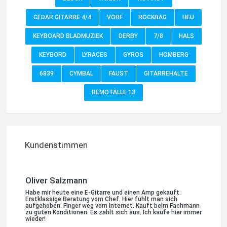
CEDAR GITARRE 4/4
VORF
ROCKBAG
HEU
Jessica Druskat
KEYBOARD BLADMUZIEK
DERBY
7/8
HALS
Habe gerade ein neues Yamaha saxophon gekauft. Top
Beratung, sehr freundlich und aufmerksam. Hier wird man
nicht über den Tisch gezogen sondern ehrlich behandelt. Ich
KEYBORD
LYRACES
GYROS
HOMBERG
kann nur empfehlen auf Internetkäufe zu verzichten und ein
Instrument beim Fachmann zu kaufen.. Kommen gern
wieder...
6839
CYMBAL
FAUST
GITARREHALTE
REMO FÄLLE 13
Quelle: Google-Rezension
Kundenstimmen
Oliver Salzmann
Habe mir heute eine E-Gitarre und einen Amp gekauft.
Erstklassige Beratung vom Chef. Hier fühlt man sich
aufgehoben. Finger weg vom Internet. Kauft beim Fachmann
zu guten Konditionen. Es zahlt sich aus. Ich kaufe hier immer
wieder!