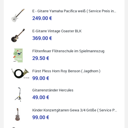
E - Gitarre Yamaha Pacifica weiß ( Service Preis inkl. Werkstatt Service )
249.00 €
Quelle: Google-Rezension
E-Gitarre Vintage Coaster BLK
369.00 €
Flötenfeuer Flötenschule im Spielmannszug
29.50 €
Helene Balluff
Das Musikhaus Stöppel ist super!
Ich habe eine Westerngitarre gekauft.
Fürst Pless Horn Roy Benson ( Jagdhorn )
Die Qualität und das Preis-Leistungsverhältnis sind erstaunlich.
Die Beratung und der Service war ebenfalls ausgezeichnet und
99.00 €
ich empfehle es jedem der sich ein Musikinstrument zulegen
möchte.
Gitarrenständer Hercules
49.00 €
Kinder Konzertgitarren Gewa 3/4 Größe ( Service Preis inkl. Werkstatt Service )
99.00 €
Quelle: Google-Rezension