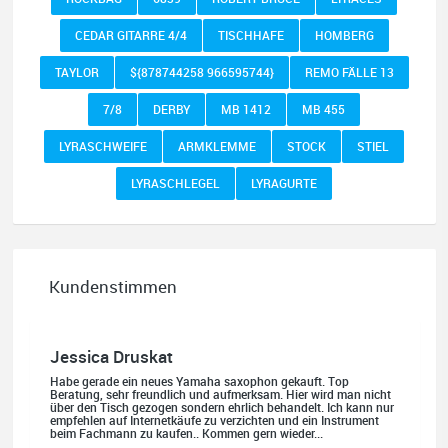
CEDAR GITARRE 4/4
TISCHHAFE
HOMBERG
TAYLOR
${878744258 966595744}
REMO FÄLLE 13
7/8
DERBY
MB 1412
MB 455
LYRASCHWEIFE
ARMKLEMME
STOCK
STIEL
LYRASCHLEGEL
LYRAGURTE
Kundenstimmen
Jessica Druskat
Habe gerade ein neues Yamaha saxophon gekauft. Top
Beratung, sehr freundlich und aufmerksam. Hier wird man nicht
über den Tisch gezogen sondern ehrlich behandelt. Ich kann nur
empfehlen auf Internetkäufe zu verzichten und ein Instrument
beim Fachmann zu kaufen.. Kommen gern wieder...