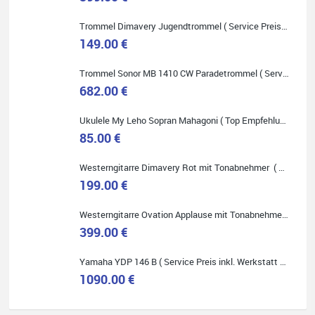
Trommel Dimavery Jugendtrommel ( Service Preis inkl. Werkstatt Service )
149.00 €
Quelle: Google-Rezension
Trommel Sonor MB 1410 CW Paradetrommel ( Service Preis inkl. Werkstatt Service )
682.00 €
Ukulele My Leho Sopran Mahagoni ( Top Empfehlung ! )
85.00 €
Bella :D
Westerngitarre Dimavery Rot mit Tonabnehmer ( Service Preis inkl. Werkstatt Service )
Klein...aber fein!
199.00 €
Toller Service, nette Leute. Immer wieder gerne..
Westerngitarre Ovation Applause mit Tonabnehmer ( Service Preis inkl. Werkstatt Service )
399.00 €
Yamaha YDP 146 B ( Service Preis inkl. Werkstatt Service )
1090.00 €
Quelle: Google-Rezension