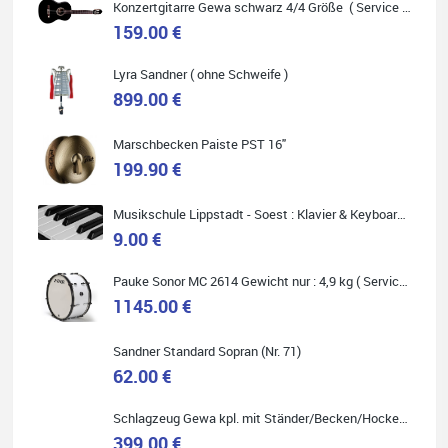
Konzertgitarre Gewa schwarz 4/4 Größe ( Service Preis inkl. Werkstatt Service )
159.00 €
Carsten Spiegel
Lyra Sandner ( ohne Schweife )
Ich war auf der Suche nach einem neuen Keyboard und bin
899.00 €
begeistert: ich bin super beraten worden, aktuell natürlich nur
telefonisch. Nachdem die Entscheidung zum Kauf gefallen war,
wurde alles zusammengestellt, so dass ich alles nur noch
abholen musste. Top!
Marschbecken Paiste PST 16"
199.90 €
Musikschule Lippstadt - Soest : Klavier & Keyboardunterricht
9.00 €
Quelle: Google-Rezension
Pauke Sonor MC 2614 Gewicht nur : 4,9 kg ( Service Preis inkl. Werkstatt Service )
1145.00 €
Sandner Standard Sopran (Nr. 71)
Marie-Luise Mroß
62.00 €
Ich bin super zufrieden mit meiner neuen Ukulele! Einfach am
Freitag vorbeigekommen, eben geklingelt und top beraten
Schlagzeug Gewa kpl. mit Ständer/Becken/Hocker DER RENNER ! (Service Preis inkl. Werkstatt Service)
worden. Ich würde den Besuch im Musikgeschäft Stöppel jedem
Onlineshopping vorziehen.
399.00 €