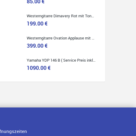
85.00 €
Westerngitarre Dimavery Rot mit Tonabnehmer ( Service Preis inkl. Werkstatt Service )
Quelle: Google-Rezension
199.00 €
Westerngitarre Ovation Applause mit Tonabnehmer ( Service Preis inkl. Werkstatt Service )
399.00 €
Yamaha YDP 146 B ( Service Preis inkl. Werkstatt Service )
1090.00 €
fnungszeiten