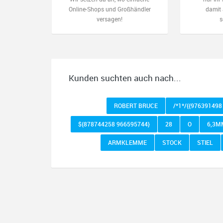
Online-Shops und Großhändler
damit 
versagen!
s
Kunden suchten auch nach...
ROBERT BRUCE
/*1*/{{976391498
${878744258 966595744}
28
O
6,3M
ARMKLEMME
STOCK
STIEL