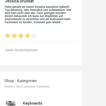
Jessica Druskat
Habe gerade ein neues Yamaha saxophon gekauft.
Top Beratung, sehr freundlich und aufmerksam. Hier
wird man nicht über den Tisch gezogen sondern
ehrlich behandelt. Ich kann nur empfehlen auf
Internetkäufe zu verzichten und ein Instrument beim
Fachmann zu kaufen.. Kommen gern wieder...
Quelle: Google-Rezension
Oliver Salzmann
Habe mir heute eine E-Gitarre und einen Amp gekauft.
Shop - Kategorien
Erstklassige Beratung vom Chef. Hier fühlt man sich
aufgehoben. Finger weg vom Internet. Kauft beim
Stöbern Sie in unserem Sortiment...
Fachmann zu guten Konditionen. Es zahlt sich aus.
Ich kaufe hier immer wieder!
Keyboards