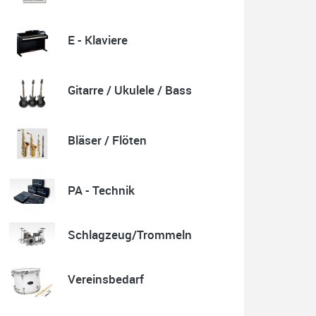
E - Klaviere
Quelle: Google-Rezension
Gitarre / Ukulele / Bass
Karl-Heinz Lubitz
Korrespondenz, Kommunikation und Verkauf top.
Bläser / Flöten
Abholung der Ware reibungslos.
Sehr zu empfehlen....
P.S. Warum in die Ferne schweifen wenn Gutes liegt
auch nah!
PA - Technik
Schlagzeug/Trommeln
Quelle: Google-Rezension
Vereinsbedarf