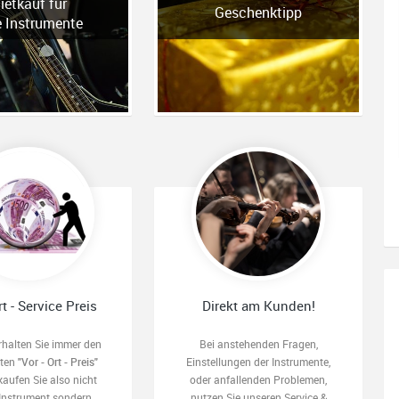
ietkauf für
Geschenktipp
e Instrumente
rt - Service Preis
Direkt am Kunden!
rhalten Sie immer den
Bei anstehenden Fragen,
sten
"Vor - Ort - Preis"
Einstellungen der Instrumente,
kaufen Sie also nicht
oder anfallenden Problemen,
 Instrument sondern
nutzen Sie unseren Service &