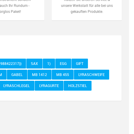
auch Ihr Rundum -
unsere Werkstatt für alle bei uns
orglos Paket!
gekauften Produkte.
 988422317}}
SAX
1)
EGG
GIFT
M
GABEL
MB 1412
MB 455
LYRASCHWEIFE
LYRASCHLEGEL
LYRAGURTE
HOLZSTIEL