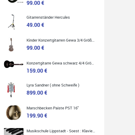
99.00 €
Gitarrenständer Hercules
49.00 €
Quelle: Google-Rezension
Kinder Konzertgitarren Gewa 3/4 Größe ( Service Preis inkl. Werkstatt Service )
99.00 €
Carsten Spiegel
Konzertgitarre Gewa schwarz 4/4 Größe ( Service Preis inkl. Werkstatt Service )
Ich war auf der Suche nach einem neuen Keyboard
und bin begeistert: ich bin super beraten worden,
159.00 €
aktuell natürlich nur telefonisch. Nachdem die
Entscheidung zum Kauf gefallen war, wurde alles
zusammengestellt, so dass ich alles nur noch
abholen musste. Top!
Lyra Sandner ( ohne Schweife )
899.00 €
Marschbecken Paiste PST 16"
199.90 €
Quelle: Google-Rezension
Musikschule Lippstadt - Soest : Klavier & Keyboardunterricht