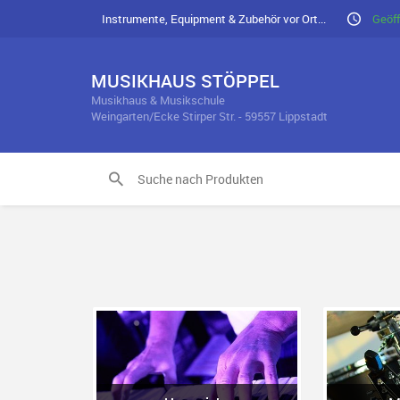
Instrumente, Equipment & Zubehör vor Ort...
Geöff
MUSIKHAUS STÖPPEL
Musikhaus & Musikschule
Weingarten/Ecke Stirper Str. - 59557 Lippstadt