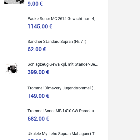
9.00 €
Marie-Luise Mroß
Pauke Sonor MC 2614 Gewicht nur : 4,9 kg ( Service Preis inkl. Werkstatt Service )
Ich bin super zufrieden mit meiner neuen Ukulele!
Einfach am Freitag vorbeigekommen, eben geklingelt
1145.00 €
und top beraten worden. Ich würde den Besuch im
Musikgeschäft Stöppel jedem Onlineshopping
vorziehen.
Sandner Standard Sopran (Nr. 71)
62.00 €
Schlagzeug Gewa kpl. mit Ständer/Becken/Hocker DER RENNER ! (Service Preis inkl. Werkstatt Service)
399.00 €
Quelle: Google-Rezension
Trommel Dimavery Jugendtrommel ( Service Preis inkl. Werkstatt Service )
149.00 €
Bella :D
Trommel Sonor MB 1410 CW Paradetrommel ( Service Preis inkl. Werkstatt Service )
Klein...aber fein!
682.00 €
Toller Service, nette Leute. Immer wieder gerne..
Ukulele My Leho Sopran Mahagoni ( Top Empfehlung ! )