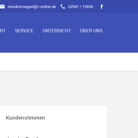
musikstoeppel@t-online.de
02941 / 15656
ART
SERVICE
UNTERRICHT
ÜBER UNS
Kundenstimmen