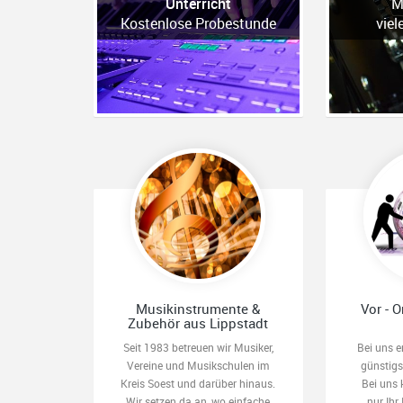
Unterricht
M
Kostenlose Probestunde
viel
Musikinstrumente &
Vor - O
Zubehör aus Lippstadt
Seit 1983 betreuen wir Musiker,
Bei uns e
Vereine und Musikschulen im
günstig
Kreis Soest und darüber hinaus.
Bei uns 
Wir setzen da an, wo einfache
nur Ihr