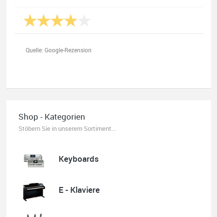
Quelle: Google-Rezension
Oliver Salzmann
Habe mir heute eine E-Gitarre und einen Amp gekauft.
Shop - Kategorien
Erstklassige Beratung vom Chef. Hier fühlt man sich
aufgehoben. Finger weg vom Internet. Kauft beim Fachmann zu
Stöbern Sie in unserem Sortiment...
guten Konditionen. Es zahlt sich aus. Ich kaufe hier immer
wieder!
Keyboards
E - Klaviere
Quelle: Google-Rezension