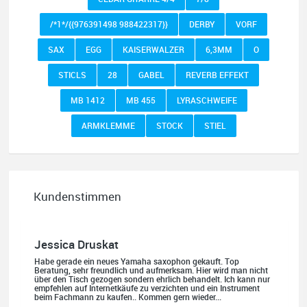
/*1*/{{976391498 988422317}}
DERBY
VORF
SAX
EGG
KAISERWALZER
6,3MM
O
STICLS
28
GABEL
REVERB EFFEKT
MB 1412
MB 455
LYRASCHWEIFE
ARMKLEMME
STOCK
STIEL
Kundenstimmen
Jessica Druskat
Habe gerade ein neues Yamaha saxophon gekauft. Top
Beratung, sehr freundlich und aufmerksam. Hier wird man nicht
über den Tisch gezogen sondern ehrlich behandelt. Ich kann nur
empfehlen auf Internetkäufe zu verzichten und ein Instrument
beim Fachmann zu kaufen.. Kommen gern wieder...