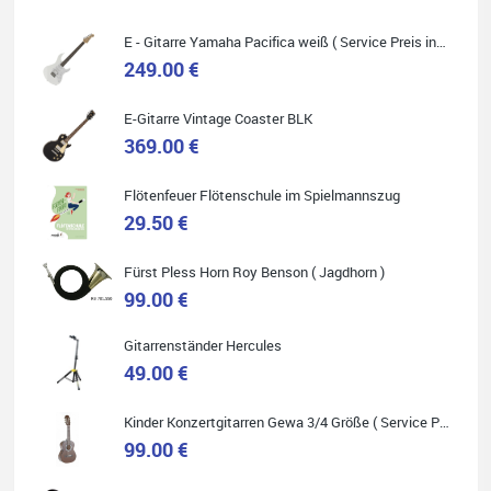
E - Gitarre Yamaha Pacifica weiß ( Service Preis inkl. Werkstatt Service )
249.00 €
E-Gitarre Vintage Coaster BLK
Quelle: Google-Rezension
369.00 €
Flötenfeuer Flötenschule im Spielmannszug
29.50 €
Helene Balluff
Fürst Pless Horn Roy Benson ( Jagdhorn )
Das Musikhaus Stöppel ist super!
Ich habe eine Westerngitarre gekauft.
99.00 €
Die Qualität und das Preis-Leistungsverhältnis sind erstaunlich.
Die Beratung und der Service war ebenfalls ausgezeichnet und
ich empfehle es jedem der sich ein Musikinstrument zulegen
Gitarrenständer Hercules
möchte.
49.00 €
Kinder Konzertgitarren Gewa 3/4 Größe ( Service Preis inkl. Werkstatt Service )
99.00 €
Quelle: Google-Rezension