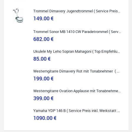
Onlineshopping vorziehen.
Trommel Dimavery Jugendtrommel ( Service Preis inkl. Werkstatt Service )
149.00 €
Trommel Sonor MB 1410 CW Paradetrommel ( Service Preis inkl. Werkstatt Service )
Quelle: Google-Rezension
682.00 €
Ukulele My Leho Sopran Mahagoni ( Top Empfehlung ! )
85.00 €
Westerngitarre Dimavery Rot mit Tonabnehmer ( Service Preis inkl. Werkstatt Service )
Bella :D
199.00 €
Klein...aber fein!
Toller Service, nette Leute. Immer wieder gerne..
Westerngitarre Ovation Applause mit Tonabnehmer ( Service Preis inkl. Werkstatt Service )
399.00 €
Yamaha YDP 146 B ( Service Preis inkl. Werkstatt Service )
1090.00 €
Quelle: Google-Rezension