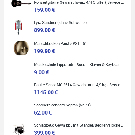
Konzertgitarre Gewa schwarz 4/4 Größe ( Service Preis inkl. Werkstatt Service )
159.00 €
Lyra Sandner ( ohne Schweife )
Carsten Spiegel
899.00 €
Ich war auf der Suche nach einem neuen Keyboard und bin
begeistert: ich bin super beraten worden, aktuell natürlich nur
telefonisch. Nachdem die Entscheidung zum Kauf gefallen war,
Marschbecken Paiste PST 16"
wurde alles zusammengestellt, so dass ich alles nur noch
abholen musste. Top!
199.90 €
Musikschule Lippstadt - Soest : Klavier & Keyboardunterricht
9.00 €
Quelle: Google-Rezension
Pauke Sonor MC 2614 Gewicht nur : 4,9 kg ( Service Preis inkl. Werkstatt Service )
1145.00 €
Sandner Standard Sopran (Nr. 71)
62.00 €
Marie-Luise Mroß
Ich bin super zufrieden mit meiner neuen Ukulele! Einfach am
Schlagzeug Gewa kpl. mit Ständer/Becken/Hocker DER RENNER ! (Service Preis inkl. Werkstatt Service)
Freitag vorbeigekommen, eben geklingelt und top beraten
399.00 €
worden. Ich würde den Besuch im Musikgeschäft Stöppel jedem