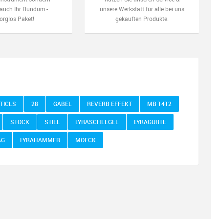
auch Ihr Rundum -
unsere Werkstatt für alle bei uns
orglos Paket!
gekauften Produkte.
TICLS
28
GABEL
REVERB EFFEKT
MB 1412
STOCK
STIEL
LYRASCHLEGEL
LYRAGURTE
AG
LYRAHAMMER
MOECK