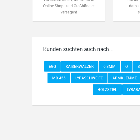
Online-Shops und Großhändler
damit 
versagen!
s
Kunden suchten auch nach...
EGG
KAISERWALZER
6,3MM
O
S
MB 455
LYRASCHWEIFE
ARMKLEMME
HOLZSTIEL
LYRAB