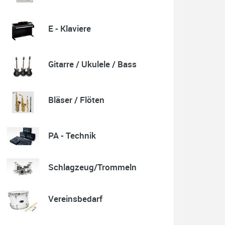
E - Klaviere
Quelle: Google-Rezension
Gitarre / Ukulele / Bass
Karl-Heinz Lubitz
Korrespondenz, Kommunikation und Verkauf top.
Bläser / Flöten
Abholung der Ware reibungslos.
Sehr zu empfehlen....
P.S. Warum in die Ferne schweifen wenn Gutes liegt
auch nah!
PA - Technik
Schlagzeug/Trommeln
Quelle: Google-Rezension
Vereinsbedarf