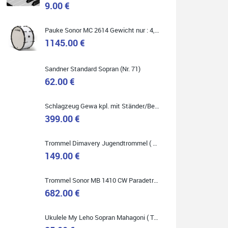
9.00 €
Marie-Luise Mroß
Pauke Sonor MC 2614 Gewicht nur : 4,9 kg ( Service Preis inkl. Werkstatt Service )
Ich bin super zufrieden mit meiner neuen Ukulele!
Einfach am Freitag vorbeigekommen, eben geklingelt
1145.00 €
und top beraten worden. Ich würde den Besuch im
Musikgeschäft Stöppel jedem Onlineshopping
vorziehen.
Sandner Standard Sopran (Nr. 71)
62.00 €
Schlagzeug Gewa kpl. mit Ständer/Becken/Hocker DER RENNER ! (Service Preis inkl. Werkstatt Service)
399.00 €
Quelle: Google-Rezension
Trommel Dimavery Jugendtrommel ( Service Preis inkl. Werkstatt Service )
149.00 €
Bella :D
Trommel Sonor MB 1410 CW Paradetrommel ( Service Preis inkl. Werkstatt Service )
Klein...aber fein!
682.00 €
Toller Service, nette Leute. Immer wieder gerne..
Ukulele My Leho Sopran Mahagoni ( Top Empfehlung ! )