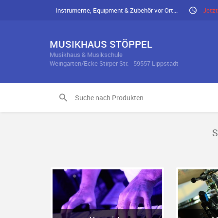
Instrumente, Equipment & Zubehör vor Ort...
Jetzt
MUSIKHAUS STÖPPEL
Musikhaus & Musikschule
Weingarten/Ecke Stirper Str. - 59557 Lippstadt
S