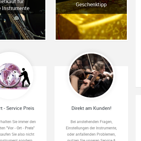
ietkauf für
Geschenktipp
e Instrumente
rt - Service Preis
Direkt am Kunden!
rhalten Sie immer den
Bei anstehenden Fragen,
sten
"Vor - Ort - Preis"
Einstellungen der Instrumente,
kaufen Sie also nicht
oder anfallenden Problemen,
 Instrument sondern
nutzen Sie unseren Service &