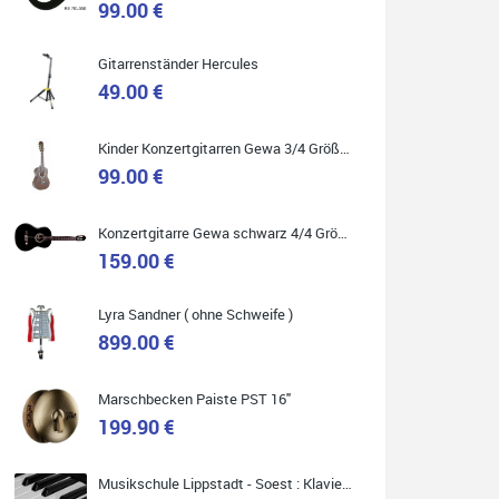
99.00 €
Gitarrenständer Hercules
49.00 €
Quelle: Google-Rezension
Kinder Konzertgitarren Gewa 3/4 Größe ( Service Preis inkl. Werkstatt Service )
99.00 €
Carsten Spiegel
Konzertgitarre Gewa schwarz 4/4 Größe ( Service Preis inkl. Werkstatt Service )
Ich war auf der Suche nach einem neuen Keyboard
und bin begeistert: ich bin super beraten worden,
159.00 €
aktuell natürlich nur telefonisch. Nachdem die
Entscheidung zum Kauf gefallen war, wurde alles
zusammengestellt, so dass ich alles nur noch
abholen musste. Top!
Lyra Sandner ( ohne Schweife )
899.00 €
Marschbecken Paiste PST 16"
199.90 €
Quelle: Google-Rezension
Musikschule Lippstadt - Soest : Klavier & Keyboardunterricht