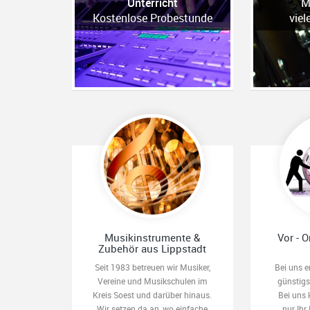
Unterricht
M
Kostenlose Probestunde
viel
Musikinstrumente &
Vor - O
Zubehör aus Lippstadt
Seit 1983 betreuen wir Musiker,
Bei uns e
Vereine und Musikschulen im
günstig
Kreis Soest und darüber hinaus.
Bei uns 
Wir setzen da an, wo einfache
nur Ihr