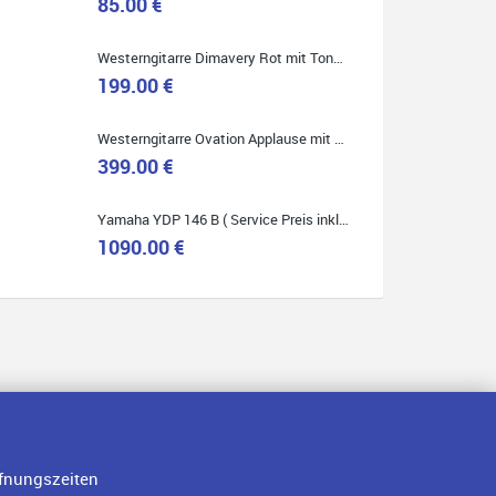
85.00 €
Westerngitarre Dimavery Rot mit Tonabnehmer ( Service Preis inkl. Werkstatt Service )
Quelle: Google-Rezension
199.00 €
Westerngitarre Ovation Applause mit Tonabnehmer ( Service Preis inkl. Werkstatt Service )
399.00 €
Yamaha YDP 146 B ( Service Preis inkl. Werkstatt Service )
1090.00 €
fnungszeiten