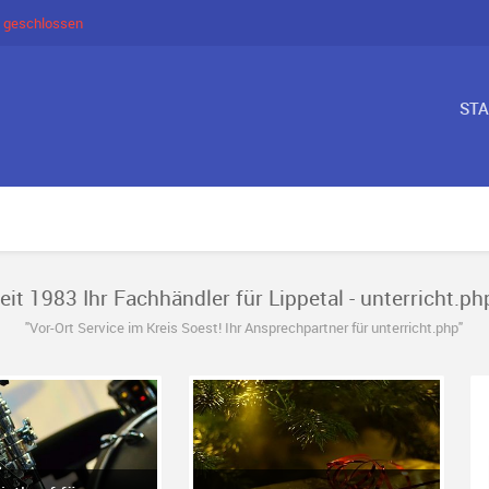
 geschlossen
ST
eit 1983 Ihr Fachhändler für Lippetal - unterricht.ph
"Vor-Ort Service im Kreis Soest! Ihr Ansprechpartner für unterricht.php"