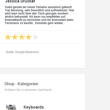
Jessica Druskat
Habe gerade ein neues Yamaha saxophon gekauft.
Top Beratung, sehr freundlich und aufmerksam. Hier
wird man nicht über den Tisch gezogen sondern
ehrlich behandelt. Ich kann nur empfehlen auf
Internetkäufe zu verzichten und ein Instrument beim
Fachmann zu kaufen.. Kommen gern wieder...
Quelle: Google-Rezension
Oliver Salzmann
Habe mir heute eine E-Gitarre und einen Amp gekauft.
Shop - Kategorien
Erstklassige Beratung vom Chef. Hier fühlt man sich
aufgehoben. Finger weg vom Internet. Kauft beim
Stöbern Sie in unserem Sortiment...
Fachmann zu guten Konditionen. Es zahlt sich aus.
Ich kaufe hier immer wieder!
Keyboards