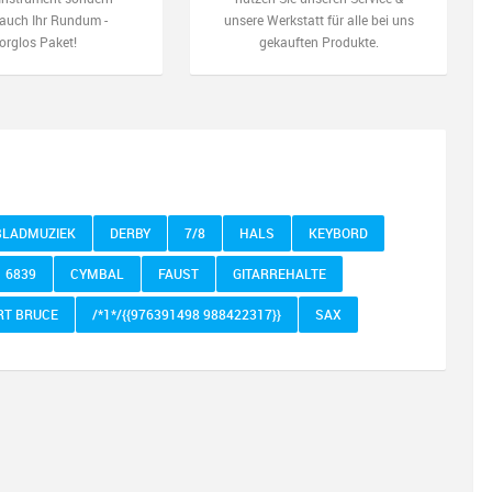
auch Ihr Rundum -
unsere Werkstatt für alle bei uns
orglos Paket!
gekauften Produkte.
BLADMUZIEK
DERBY
7/8
HALS
KEYBORD
6839
CYMBAL
FAUST
GITARREHALTE
RT BRUCE
/*1*/{{976391498 988422317}}
SAX