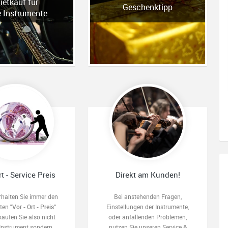
ietkauf für
Geschenktipp
e Instrumente
rt - Service Preis
Direkt am Kunden!
rhalten Sie immer den
Bei anstehenden Fragen,
sten
"Vor - Ort - Preis"
Einstellungen der Instrumente,
kaufen Sie also nicht
oder anfallenden Problemen,
 Instrument sondern
nutzen Sie unseren Service &