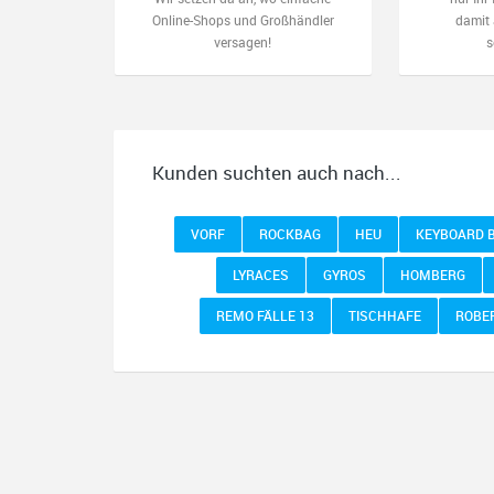
Online-Shops und Großhändler
damit 
versagen!
s
Kunden suchten auch nach...
VORF
ROCKBAG
HEU
KEYBOARD 
LYRACES
GYROS
HOMBERG
REMO FÄLLE 13
TISCHHAFE
ROBE