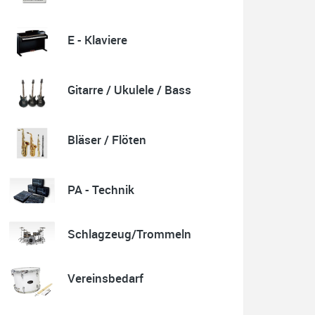
E - Klaviere
Quelle: Google-Rezension
Gitarre / Ukulele / Bass
Karl-Heinz Lubitz
Korrespondenz, Kommunikation und Verkauf top.
Bläser / Flöten
Abholung der Ware reibungslos.
Sehr zu empfehlen....
P.S. Warum in die Ferne schweifen wenn Gutes liegt
auch nah!
PA - Technik
Schlagzeug/Trommeln
Quelle: Google-Rezension
Vereinsbedarf