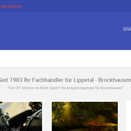
 geschlossen
ST
Seit 1983 Ihr Fachhändler für Lippetal - Brockhausen
"Vor-Ort Service im Kreis Soest! Ihr Ansprechpartner für Brockhausen"