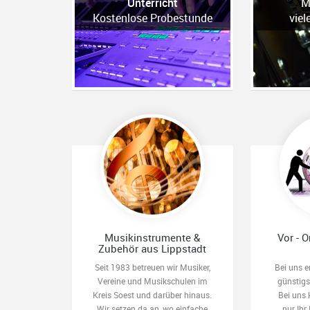
Unterricht
M
Kostenlose Probestunde
viel
Musikinstrumente &
Vor - O
Zubehör aus Lippstadt
Seit 1983 betreuen wir Musiker,
Bei uns e
Vereine und Musikschulen im
günstig
Kreis Soest und darüber hinaus.
Bei uns 
Wir setzen da an, wo einfache
nur Ihr