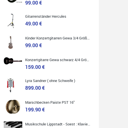
99.00 €
Gitarrenständer Hercules
49.00 €
Quelle: Google-Rezension
Kinder Konzertgitarren Gewa 3/4 Größe ( Service Preis inkl. Werkstatt Service )
99.00 €
Carsten Spiegel
Konzertgitarre Gewa schwarz 4/4 Größe ( Service Preis inkl. Werkstatt Service )
Ich war auf der Suche nach einem neuen Keyboard
und bin begeistert: ich bin super beraten worden,
159.00 €
aktuell natürlich nur telefonisch. Nachdem die
Entscheidung zum Kauf gefallen war, wurde alles
zusammengestellt, so dass ich alles nur noch
abholen musste. Top!
Lyra Sandner ( ohne Schweife )
899.00 €
Marschbecken Paiste PST 16"
199.90 €
Quelle: Google-Rezension
Musikschule Lippstadt - Soest : Klavier & Keyboardunterricht