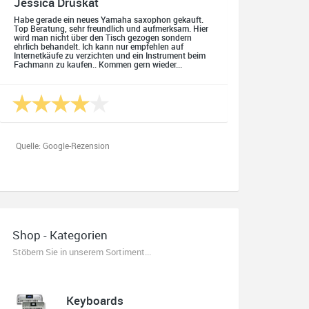
Jessica Druskat
Habe gerade ein neues Yamaha saxophon gekauft.
Top Beratung, sehr freundlich und aufmerksam. Hier
wird man nicht über den Tisch gezogen sondern
ehrlich behandelt. Ich kann nur empfehlen auf
Internetkäufe zu verzichten und ein Instrument beim
Fachmann zu kaufen.. Kommen gern wieder...
Quelle: Google-Rezension
Oliver Salzmann
Habe mir heute eine E-Gitarre und einen Amp gekauft.
Shop - Kategorien
Erstklassige Beratung vom Chef. Hier fühlt man sich
aufgehoben. Finger weg vom Internet. Kauft beim
Stöbern Sie in unserem Sortiment...
Fachmann zu guten Konditionen. Es zahlt sich aus.
Ich kaufe hier immer wieder!
Keyboards