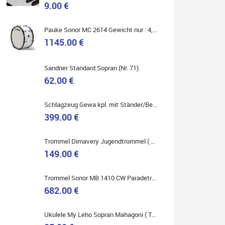
9.00 €
Marie-Luise Mroß
Pauke Sonor MC 2614 Gewicht nur : 4,9 kg ( Service Preis inkl. Werkstatt Service )
Ich bin super zufrieden mit meiner neuen Ukulele!
Einfach am Freitag vorbeigekommen, eben geklingelt
1145.00 €
und top beraten worden. Ich würde den Besuch im
Musikgeschäft Stöppel jedem Onlineshopping
vorziehen.
Sandner Standard Sopran (Nr. 71)
62.00 €
Schlagzeug Gewa kpl. mit Ständer/Becken/Hocker DER RENNER ! (Service Preis inkl. Werkstatt Service)
399.00 €
Quelle: Google-Rezension
Trommel Dimavery Jugendtrommel ( Service Preis inkl. Werkstatt Service )
149.00 €
Bella :D
Trommel Sonor MB 1410 CW Paradetrommel ( Service Preis inkl. Werkstatt Service )
Klein...aber fein!
682.00 €
Toller Service, nette Leute. Immer wieder gerne..
Ukulele My Leho Sopran Mahagoni ( Top Empfehlung ! )