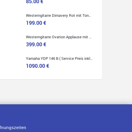
85.00 €
Westerngitarre Dimavery Rot mit Tonabnehmer ( Service Preis inkl. Werkstatt Service )
Quelle: Google-Rezension
199.00 €
Westerngitarre Ovation Applause mit Tonabnehmer ( Service Preis inkl. Werkstatt Service )
399.00 €
Yamaha YDP 146 B ( Service Preis inkl. Werkstatt Service )
1090.00 €
fnungszeiten