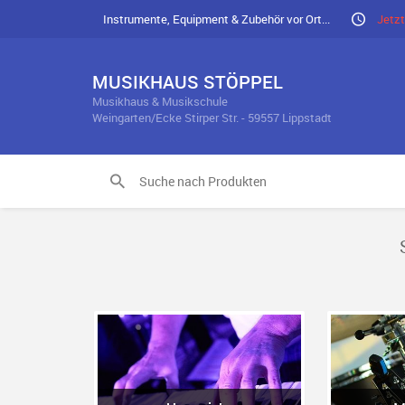
Instrumente, Equipment & Zubehör vor Ort...
Jetzt
MUSIKHAUS STÖPPEL
Musikhaus & Musikschule
Weingarten/Ecke Stirper Str. - 59557 Lippstadt