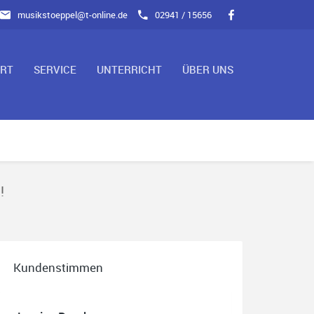
musikstoeppel@t-online.de
02941 / 15656
ART
SERVICE
UNTERRICHT
ÜBER UNS
!
Kundenstimmen