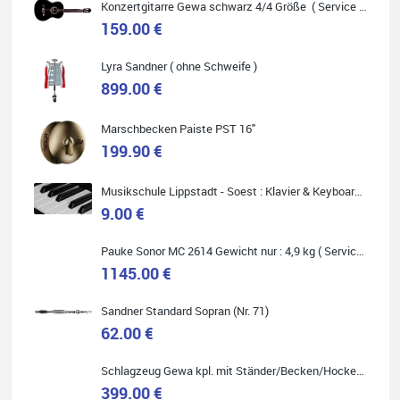
Konzertgitarre Gewa schwarz 4/4 Größe ( Service Preis inkl. Werkstatt Service )
159.00 €
Lyra Sandner ( ohne Schweife )
Carsten Spiegel
899.00 €
Ich war auf der Suche nach einem neuen Keyboard und bin
begeistert: ich bin super beraten worden, aktuell natürlich nur
telefonisch. Nachdem die Entscheidung zum Kauf gefallen war,
Marschbecken Paiste PST 16"
wurde alles zusammengestellt, so dass ich alles nur noch
abholen musste. Top!
199.90 €
Musikschule Lippstadt - Soest : Klavier & Keyboardunterricht
9.00 €
Pauke Sonor MC 2614 Gewicht nur : 4,9 kg ( Service Preis inkl. Werkstatt Service )
Quelle: Google-Rezension
1145.00 €
Sandner Standard Sopran (Nr. 71)
62.00 €
Marie-Luise Mroß
Schlagzeug Gewa kpl. mit Ständer/Becken/Hocker DER RENNER ! (Service Preis inkl. Werkstatt Service)
Ich bin super zufrieden mit meiner neuen Ukulele! Einfach am
Freitag vorbeigekommen, eben geklingelt und top beraten
399.00 €
worden. Ich würde den Besuch im Musikgeschäft Stöppel jedem