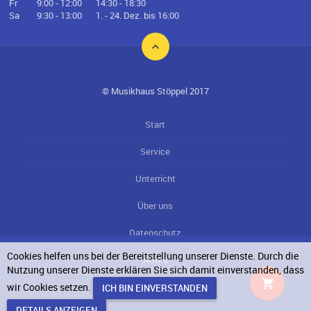
Fr
9:00 - 12:00
14:30 - 18:30
Sa
9:30 - 13:00
1. - 24. Dez. bis 16:00
© Musikhaus Stöppel 2017
Start
Service
Unterricht
Über uns
Datenschutz
Cookies helfen uns bei der Bereitstellung unserer Dienste. Durch die
AGB`s
Nutzung unserer Dienste erklären Sie sich damit einverstanden, dass
wir Cookies setzen.
Impressum
DETAILS ANZEIGEN