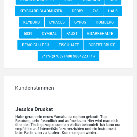
KEYBOARD BLADMUZIEK
DERBY
7/8
HALS
KEYBORD
LYRACES
GYROS
HOMBERG
6839
CYMBAL
FAUST
GITARREHALTE
REMO FÄLLE 13
TISCHHAFE
ROBERT BRUCE
/*1*/{{976391498 988422317}}
Kundenstimmen
Jessica Druskat
Habe gerade ein neues Yamaha saxophon gekauft. Top
Beratung, sehr freundlich und aufmerksam. Hier wird man nicht
über den Tisch gezogen sondern ehrlich behandelt. Ich kann nur
empfehlen auf Internetkäufe zu verzichten und ein Instrument
beim Fachmann zu kaufen.. Kommen gern wieder...