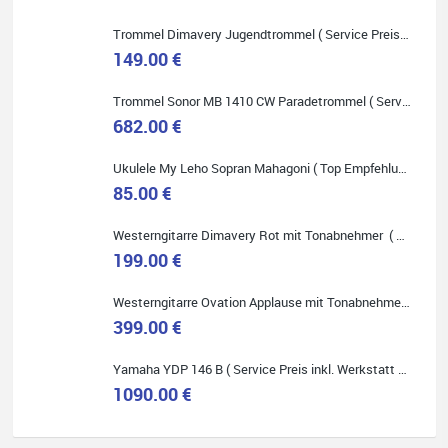
Onlineshopping vorziehen.
Trommel Dimavery Jugendtrommel ( Service Preis inkl. Werkstatt Service )
149.00 €
Trommel Sonor MB 1410 CW Paradetrommel ( Service Preis inkl. Werkstatt Service )
682.00 €
Quelle: Google-Rezension
Ukulele My Leho Sopran Mahagoni ( Top Empfehlung ! )
85.00 €
Westerngitarre Dimavery Rot mit Tonabnehmer ( Service Preis inkl. Werkstatt Service )
Bella :D
199.00 €
Klein...aber fein!
Toller Service, nette Leute. Immer wieder gerne..
Westerngitarre Ovation Applause mit Tonabnehmer ( Service Preis inkl. Werkstatt Service )
399.00 €
Yamaha YDP 146 B ( Service Preis inkl. Werkstatt Service )
1090.00 €
Quelle: Google-Rezension