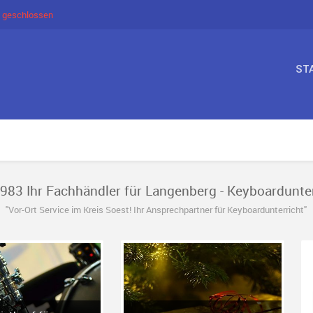
 geschlossen
ST
1983 Ihr Fachhändler für Langenberg - Keyboardunter
"Vor-Ort Service im Kreis Soest! Ihr Ansprechpartner für Keyboardunterricht"