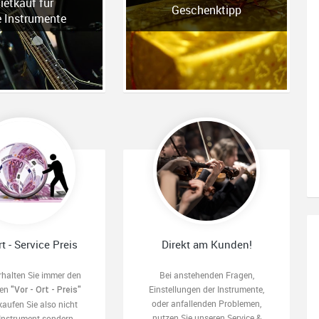
ietkauf für
Geschenktipp
e Instrumente
rt - Service Preis
Direkt am Kunden!
rhalten Sie immer den
Bei anstehenden Fragen,
ten
Einstellungen der Instrumente,
"Vor - Ort - Preis"
oder anfallenden Problemen,
kaufen Sie also nicht
nutzen Sie unseren Service &
 Instrument sondern