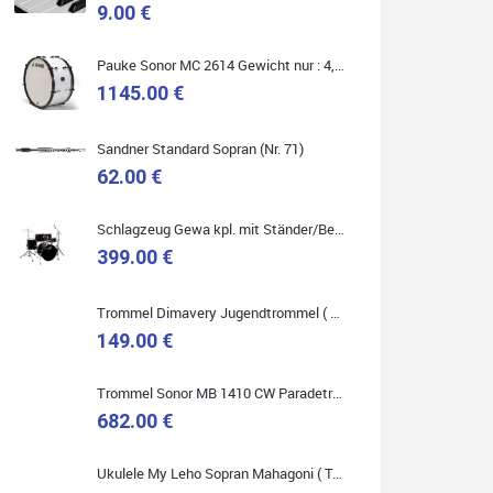
9.00 €
Pauke Sonor MC 2614 Gewicht nur : 4,9 kg ( Service Preis inkl. Werkstatt Service )
1145.00 €
Quelle: Google-Rezension
Sandner Standard Sopran (Nr. 71)
62.00 €
Schlagzeug Gewa kpl. mit Ständer/Becken/Hocker DER RENNER ! (Service Preis inkl. Werkstatt Service)
Bella :D
399.00 €
Klein...aber fein!
Toller Service, nette Leute. Immer wieder gerne..
Trommel Dimavery Jugendtrommel ( Service Preis inkl. Werkstatt Service )
149.00 €
Trommel Sonor MB 1410 CW Paradetrommel ( Service Preis inkl. Werkstatt Service )
682.00 €
Quelle: Google-Rezension
Ukulele My Leho Sopran Mahagoni ( Top Empfehlung ! )