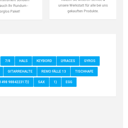
unsere Werkstatt für alle bei uns
auch Ihr Rundum -
gekauften Produkte.
orglos Paket!
7/8
HALS
KEYBORD
LYRACES
GYROS
GITARREHALTE
REMO FÄLLE 13
TISCHHAFE
91498 988422317}}
SAX
1)
EGG