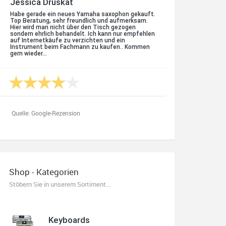
Quelle: Google-Rezension
Oliver Salzmann
Habe mir heute eine E-Gitarre und einen Amp
gekauft. Erstklassige Beratung vom Chef. Hier
fühlt man sich aufgehoben. Finger weg vom
Internet. Kauft beim Fachmann zu guten
Konditionen. Es zahlt sich aus. Ich kaufe hier
immer wieder!
Shop - Kategorien
Stöbern Sie in unserem Sortiment...
Quelle: Google-Rezension
Keyboards