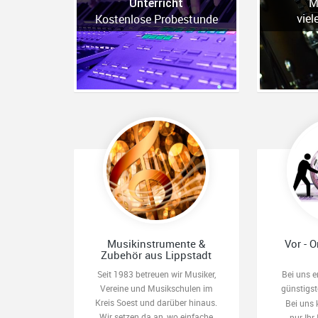
M
Unterricht
viel
Kostenlose Probestunde
Musikinstrumente &
Vor - O
Zubehör aus Lippstadt
Seit 1983 betreuen wir Musiker,
Bei uns e
Vereine und Musikschulen im
günstigs
Kreis Soest und darüber hinaus.
Bei uns 
Wir setzen da an, wo einfache
nur Ihr