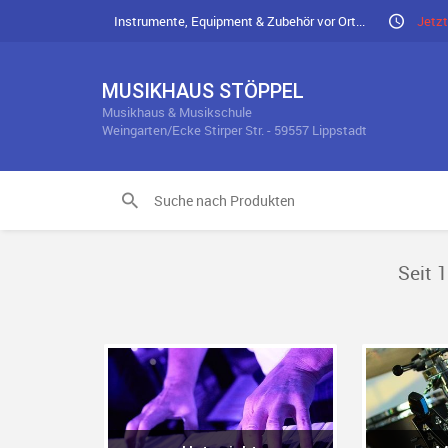
Instrumente, Equipment & Zubehör vor Ort...
Jetzt
MUSIKHAUS STÖPPEL
Musikhaus & Musikschule
Weingarten/Ecke Stirper Str. - 59557 Lippstadt
Seit 