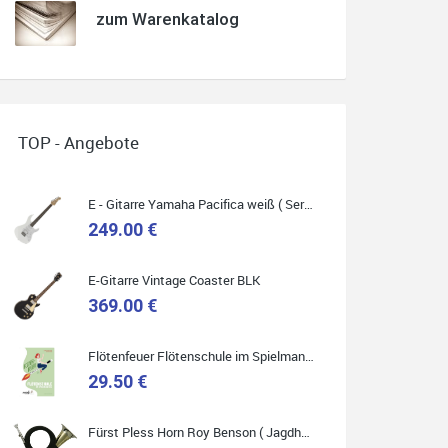
zum Warenkatalog
Quelle: Google-Rezension
TOP - Angebote
Helene Balluff
E - Gitarre Yamaha Pacifica weiß ( Service Preis inkl. Werkstatt Service )
Das Musikhaus Stöppel ist super!
249.00 €
Ich habe eine Westerngitarre gekauft.
Die Qualität und das Preis-Leistungsverhältnis
sind erstaunlich.
Die Beratung und der Service war ebenfalls
E-Gitarre Vintage Coaster BLK
ausgezeichnet und ich empfehle es jedem der
sich ein Musikinstrument zulegen möchte.
369.00 €
Flötenfeuer Flötenschule im Spielmannszug
29.50 €
Quelle: Google-Rezension
Fürst Pless Horn Roy Benson ( Jagdhorn )