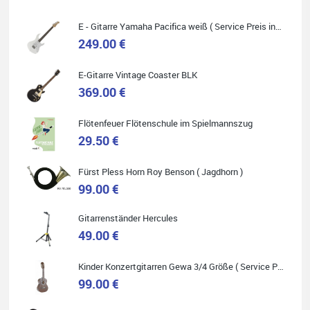
E - Gitarre Yamaha Pacifica weiß ( Service Preis inkl. Werkstatt Service )
249.00 €
Quelle: Google-Rezension
E-Gitarre Vintage Coaster BLK
369.00 €
Flötenfeuer Flötenschule im Spielmannszug
Helene Balluff
29.50 €
Das Musikhaus Stöppel ist super!
Ich habe eine Westerngitarre gekauft.
Fürst Pless Horn Roy Benson ( Jagdhorn )
Die Qualität und das Preis-Leistungsverhältnis sind erstaunlich.
Die Beratung und der Service war ebenfalls ausgezeichnet und
99.00 €
ich empfehle es jedem der sich ein Musikinstrument zulegen
möchte.
Gitarrenständer Hercules
49.00 €
Kinder Konzertgitarren Gewa 3/4 Größe ( Service Preis inkl. Werkstatt Service )
99.00 €
Quelle: Google-Rezension