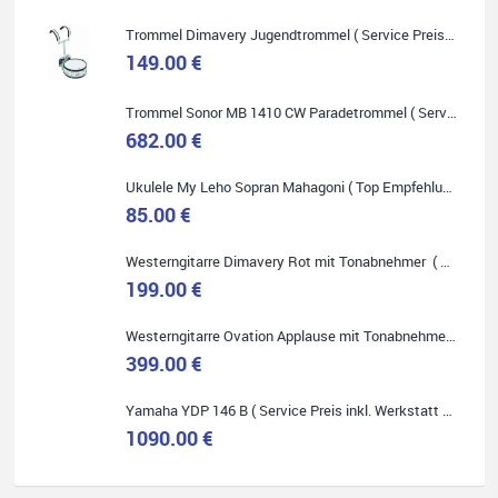
Trommel Dimavery Jugendtrommel ( Service Preis inkl. Werkstatt Service )
149.00 €
Quelle: Google-Rezension
Trommel Sonor MB 1410 CW Paradetrommel ( Service Preis inkl. Werkstatt Service )
682.00 €
Ukulele My Leho Sopran Mahagoni ( Top Empfehlung ! )
85.00 €
Bella :D
Westerngitarre Dimavery Rot mit Tonabnehmer ( Service Preis inkl. Werkstatt Service )
Klein...aber fein!
199.00 €
Toller Service, nette Leute. Immer wieder gerne..
Westerngitarre Ovation Applause mit Tonabnehmer ( Service Preis inkl. Werkstatt Service )
399.00 €
Yamaha YDP 146 B ( Service Preis inkl. Werkstatt Service )
1090.00 €
Quelle: Google-Rezension