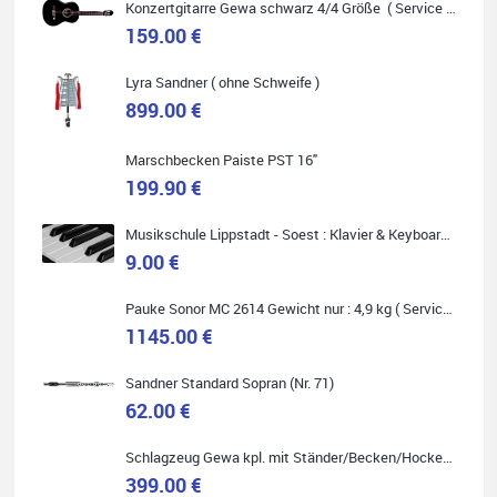
Konzertgitarre Gewa schwarz 4/4 Größe ( Service Preis inkl. Werkstatt Service )
159.00 €
Carsten Spiegel
Lyra Sandner ( ohne Schweife )
Ich war auf der Suche nach einem neuen Keyboard und bin
899.00 €
begeistert: ich bin super beraten worden, aktuell natürlich nur
telefonisch. Nachdem die Entscheidung zum Kauf gefallen war,
wurde alles zusammengestellt, so dass ich alles nur noch
abholen musste. Top!
Marschbecken Paiste PST 16"
199.90 €
Musikschule Lippstadt - Soest : Klavier & Keyboardunterricht
9.00 €
Quelle: Google-Rezension
Pauke Sonor MC 2614 Gewicht nur : 4,9 kg ( Service Preis inkl. Werkstatt Service )
1145.00 €
Sandner Standard Sopran (Nr. 71)
Marie-Luise Mroß
62.00 €
Ich bin super zufrieden mit meiner neuen Ukulele! Einfach am
Freitag vorbeigekommen, eben geklingelt und top beraten
Schlagzeug Gewa kpl. mit Ständer/Becken/Hocker DER RENNER ! (Service Preis inkl. Werkstatt Service)
worden. Ich würde den Besuch im Musikgeschäft Stöppel jedem
Onlineshopping vorziehen.
399.00 €