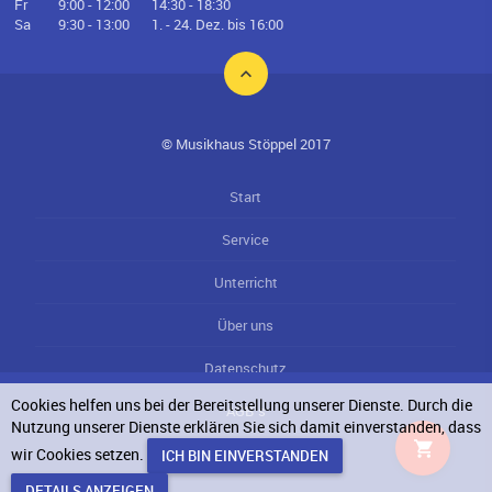
Fr
9:00 - 12:00
14:30 - 18:30
Sa
9:30 - 13:00
1. - 24. Dez. bis 16:00
© Musikhaus Stöppel 2017
Start
Service
Unterricht
Über uns
Datenschutz
Cookies helfen uns bei der Bereitstellung unserer Dienste. Durch die
AGB`s
Nutzung unserer Dienste erklären Sie sich damit einverstanden, dass
wir Cookies setzen.
Impressum
DETAILS ANZEIGEN