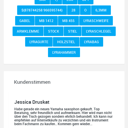
${878744258 966595744}
28
O
6,3MM
GABEL
MB 1412
MB 455
LYRASCHWEIFE
ARMKLEMME
STOCK
STIEL
LYRASCHLEGEL
LYRAGURTE
HOLZSTIEL
LYRABAG
LYRAHAMMER
Kundenstimmen
Jessica Druskat
Habe gerade ein neues Yamaha saxophon gekauft. Top
Beratung, sehr freundlich und aufmerksam. Hier wird man nicht
über den Tisch gezogen sondern ehrlich behandelt. Ich kann nur
empfehlen auf Internetkäufe zu verzichten und ein Instrument
beim Fachmann zu kaufen.. Kommen gern wieder...