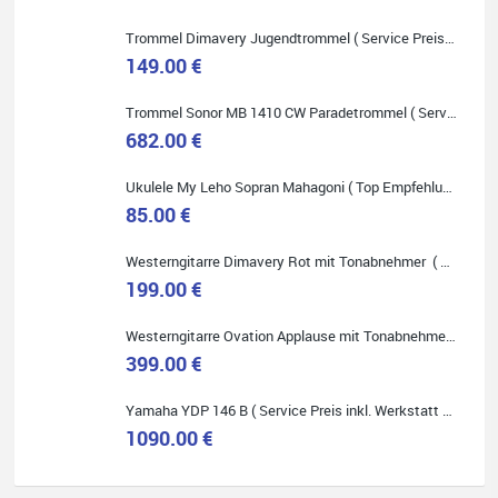
Trommel Dimavery Jugendtrommel ( Service Preis inkl. Werkstatt Service )
149.00 €
Trommel Sonor MB 1410 CW Paradetrommel ( Service Preis inkl. Werkstatt Service )
Quelle: Google-Rezension
682.00 €
Ukulele My Leho Sopran Mahagoni ( Top Empfehlung ! )
85.00 €
Bella :D
Westerngitarre Dimavery Rot mit Tonabnehmer ( Service Preis inkl. Werkstatt Service )
199.00 €
Klein...aber fein!
Toller Service, nette Leute. Immer wieder gerne..
Westerngitarre Ovation Applause mit Tonabnehmer ( Service Preis inkl. Werkstatt Service )
399.00 €
Yamaha YDP 146 B ( Service Preis inkl. Werkstatt Service )
1090.00 €
Quelle: Google-Rezension