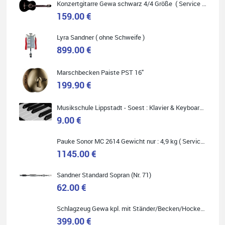
Konzertgitarre Gewa schwarz 4/4 Größe ( Service Preis inkl. Werkstatt Service )
159.00 €
Carsten Spiegel
Lyra Sandner ( ohne Schweife )
899.00 €
Ich war auf der Suche nach einem neuen Keyboard und bin
begeistert: ich bin super beraten worden, aktuell natürlich nur
telefonisch. Nachdem die Entscheidung zum Kauf gefallen war,
wurde alles zusammengestellt, so dass ich alles nur noch
Marschbecken Paiste PST 16"
abholen musste. Top!
199.90 €
Musikschule Lippstadt - Soest : Klavier & Keyboardunterricht
9.00 €
Quelle: Google-Rezension
Pauke Sonor MC 2614 Gewicht nur : 4,9 kg ( Service Preis inkl. Werkstatt Service )
1145.00 €
Sandner Standard Sopran (Nr. 71)
62.00 €
Marie-Luise Mroß
Ich bin super zufrieden mit meiner neuen Ukulele! Einfach am
Schlagzeug Gewa kpl. mit Ständer/Becken/Hocker DER RENNER ! (Service Preis inkl. Werkstatt Service)
Freitag vorbeigekommen, eben geklingelt und top beraten
worden. Ich würde den Besuch im Musikgeschäft Stöppel jedem
399.00 €
Onlineshopping vorziehen.