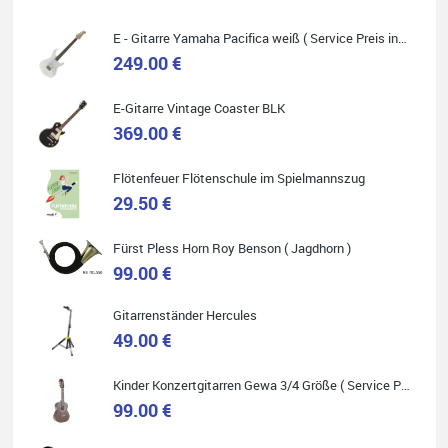
E - Gitarre Yamaha Pacifica weiß ( Service Preis inkl. Werkstatt Service )
249.00 €
Quelle: Google-Rezension
E-Gitarre Vintage Coaster BLK
369.00 €
Flötenfeuer Flötenschule im Spielmannszug
29.50 €
Helene Balluff
Das Musikhaus Stöppel ist super!
Fürst Pless Horn Roy Benson ( Jagdhorn )
Ich habe eine Westerngitarre gekauft.
Die Qualität und das Preis-Leistungsverhältnis sind erstaunlich.
99.00 €
Die Beratung und der Service war ebenfalls ausgezeichnet und
ich empfehle es jedem der sich ein Musikinstrument zulegen
möchte.
Gitarrenständer Hercules
49.00 €
Kinder Konzertgitarren Gewa 3/4 Größe ( Service Preis inkl. Werkstatt Service )
99.00 €
Quelle: Google-Rezension