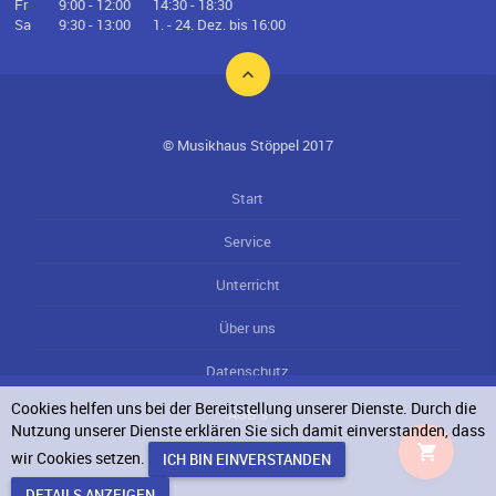
Fr
9:00 - 12:00
14:30 - 18:30
Sa
9:30 - 13:00
1. - 24. Dez. bis 16:00
© Musikhaus Stöppel 2017
Start
Service
Unterricht
Über uns
Datenschutz
Cookies helfen uns bei der Bereitstellung unserer Dienste. Durch die
AGB`s
Nutzung unserer Dienste erklären Sie sich damit einverstanden, dass
wir Cookies setzen.
Impressum
DETAILS ANZEIGEN