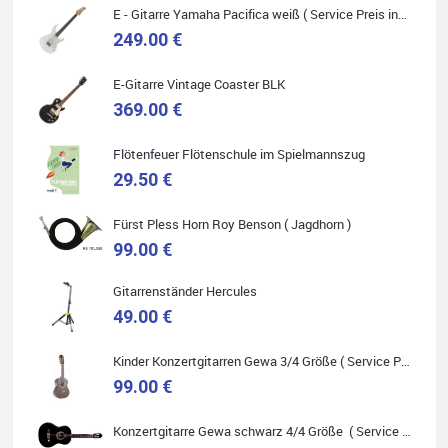
zulegen möchte.
E - Gitarre Yamaha Pacifica weiß ( Service Preis inkl. Werkstatt Service )
249.00 €
E-Gitarre Vintage Coaster BLK
369.00 €
Quelle: Google-Rezension
Flötenfeuer Flötenschule im Spielmannszug
29.50 €
Carsten Spiegel
Fürst Pless Horn Roy Benson ( Jagdhorn )
Ich war auf der Suche nach einem neuen Keyboard und bin
99.00 €
begeistert: ich bin super beraten worden, aktuell natürlich
nur telefonisch. Nachdem die Entscheidung zum Kauf
gefallen war, wurde alles zusammengestellt, so dass ich
alles nur noch abholen musste. Top!
Gitarrenständer Hercules
49.00 €
Kinder Konzertgitarren Gewa 3/4 Größe ( Service Preis inkl. Werkstatt Service )
99.00 €
Quelle: Google-Rezension
Konzertgitarre Gewa schwarz 4/4 Größe ( Service Preis inkl. Werkstatt Service )