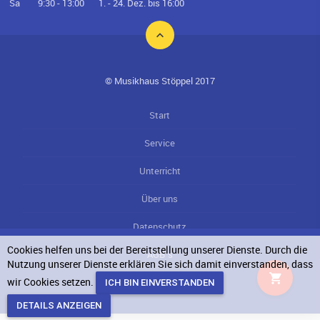
Sa
9:30 - 13:00
1. - 24. Dez. bis 16:00
© Musikhaus Stöppel 2017
Start
Service
Unterricht
Über uns
Datenschutz
Cookies helfen uns bei der Bereitstellung unserer Dienste. Durch die
AGB`s
Nutzung unserer Dienste erklären Sie sich damit einverstanden, dass
wir Cookies setzen.
Impressum
DETAILS ANZEIGEN