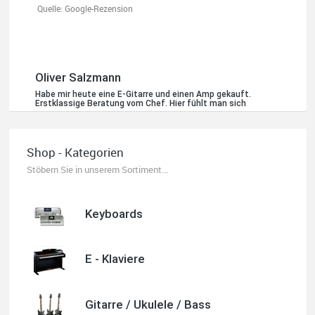
Quelle: Google-Rezension
Karl-Heinz Lubitz
Shop - Kategorien
Korrespondenz, Kommunikation und Verkauf top.
Abholung der Ware reibungslos.
Stöbern Sie in unserem Sortiment...
Sehr zu empfehlen....
P.S. Warum in die Ferne schweifen wenn Gutes liegt auch
nah!
Keyboards
E - Klaviere
Quelle: Google-Rezension
Gitarre / Ukulele / Bass