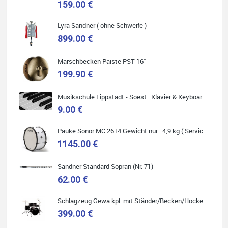
159.00 €
Lyra Sandner ( ohne Schweife )
Marie-Luise Mroß
899.00 €
Ich bin super zufrieden mit meiner neuen Ukulele! Einfach am
Freitag vorbeigekommen, eben geklingelt und top beraten
worden. Ich würde den Besuch im Musikgeschäft Stöppel
Marschbecken Paiste PST 16"
jedem Onlineshopping vorziehen.
199.90 €
Musikschule Lippstadt - Soest : Klavier & Keyboardunterricht
9.00 €
Quelle: Google-Rezension
Pauke Sonor MC 2614 Gewicht nur : 4,9 kg ( Service Preis inkl. Werkstatt Service )
1145.00 €
Sandner Standard Sopran (Nr. 71)
62.00 €
Bella :D
Schlagzeug Gewa kpl. mit Ständer/Becken/Hocker DER RENNER ! (Service Preis inkl. Werkstatt Service)
Klein...aber fein!
Toller Service, nette Leute. Immer wieder gerne..
399.00 €