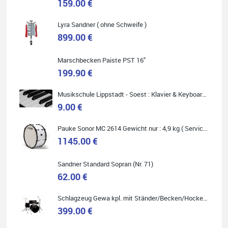
159.00 €
Carsten Spiegel
Lyra Sandner ( ohne Schweife )
899.00 €
Ich war auf der Suche nach einem neuen Keyboard und bin
begeistert: ich bin super beraten worden, aktuell natürlich nur
telefonisch. Nachdem die Entscheidung zum Kauf gefallen war,
wurde alles zusammengestellt, so dass ich alles nur noch
Marschbecken Paiste PST 16"
abholen musste. Top!
199.90 €
Musikschule Lippstadt - Soest : Klavier & Keyboardunterricht
9.00 €
Quelle: Google-Rezension
Pauke Sonor MC 2614 Gewicht nur : 4,9 kg ( Service Preis inkl. Werkstatt Service )
1145.00 €
Sandner Standard Sopran (Nr. 71)
62.00 €
Marie-Luise Mroß
Ich bin super zufrieden mit meiner neuen Ukulele! Einfach am
Schlagzeug Gewa kpl. mit Ständer/Becken/Hocker DER RENNER ! (Service Preis inkl. Werkstatt Service)
Freitag vorbeigekommen, eben geklingelt und top beraten
worden. Ich würde den Besuch im Musikgeschäft Stöppel jedem
399.00 €
Onlineshopping vorziehen.