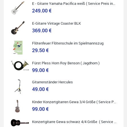
E - Gitarre Yamaha Pacifica weiß ( Service Preis inkl. Werkstatt Service )
249.00 €
Quelle: Google-Rezension
E-Gitarre Vintage Coaster BLK
369.00 €
Flötenfeuer Flötenschule im Spielmannszug
29.50 €
Helene Balluff
Das Musikhaus Stöppel ist super!
Fürst Pless Horn Roy Benson ( Jagdhorn )
Ich habe eine Westerngitarre gekauft.
Die Qualität und das Preis-Leistungsverhältnis sind erstaunlich.
99.00 €
Die Beratung und der Service war ebenfalls ausgezeichnet und
ich empfehle es jedem der sich ein Musikinstrument zulegen
möchte.
Gitarrenständer Hercules
49.00 €
Kinder Konzertgitarren Gewa 3/4 Größe ( Service Preis inkl. Werkstatt Service )
99.00 €
Quelle: Google-Rezension
Konzertgitarre Gewa schwarz 4/4 Größe ( Service Preis inkl. Werkstatt Service )