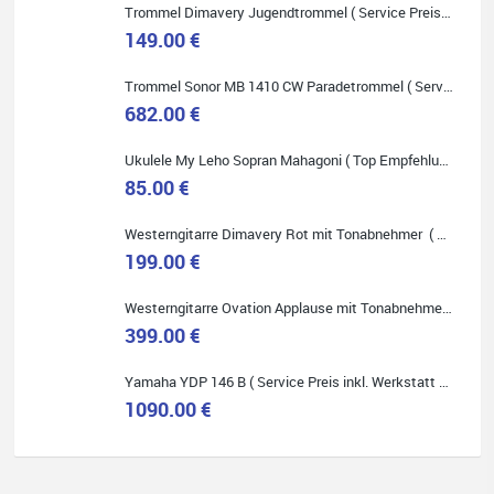
Trommel Dimavery Jugendtrommel ( Service Preis inkl. Werkstatt Service )
149.00 €
Trommel Sonor MB 1410 CW Paradetrommel ( Service Preis inkl. Werkstatt Service )
Quelle: Google-Rezension
682.00 €
Ukulele My Leho Sopran Mahagoni ( Top Empfehlung ! )
85.00 €
Bella :D
Westerngitarre Dimavery Rot mit Tonabnehmer ( Service Preis inkl. Werkstatt Service )
199.00 €
Klein...aber fein!
Toller Service, nette Leute. Immer wieder gerne..
Westerngitarre Ovation Applause mit Tonabnehmer ( Service Preis inkl. Werkstatt Service )
399.00 €
Yamaha YDP 146 B ( Service Preis inkl. Werkstatt Service )
1090.00 €
Quelle: Google-Rezension