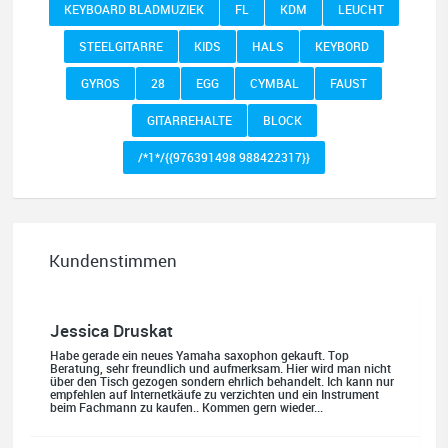
KEYBOARD BLADMUZIEK
FL
KDM
LEUCHT
STEELGITARRE
KIDS
HALS
KEYBORD
GYROS
28
EGG
CYMBAL
FAUST
GITARREHALTE
BLOCK
/*1*/{{976391498 988422317}}
Kundenstimmen
Jessica Druskat
Habe gerade ein neues Yamaha saxophon gekauft. Top
Beratung, sehr freundlich und aufmerksam. Hier wird man nicht
über den Tisch gezogen sondern ehrlich behandelt. Ich kann nur
empfehlen auf Internetkäufe zu verzichten und ein Instrument
beim Fachmann zu kaufen.. Kommen gern wieder...