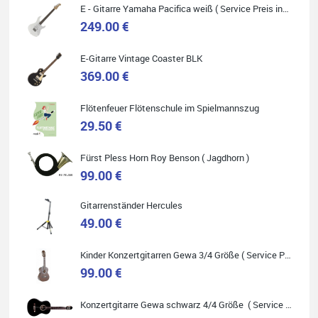
E - Gitarre Yamaha Pacifica weiß ( Service Preis inkl. Werkstatt Service )
249.00 €
Quelle: Google-Rezension
E-Gitarre Vintage Coaster BLK
369.00 €
Flötenfeuer Flötenschule im Spielmannszug
Helene Balluff
29.50 €
Das Musikhaus Stöppel ist super!
Ich habe eine Westerngitarre gekauft.
Fürst Pless Horn Roy Benson ( Jagdhorn )
Die Qualität und das Preis-Leistungsverhältnis sind erstaunlich.
Die Beratung und der Service war ebenfalls ausgezeichnet und
99.00 €
ich empfehle es jedem der sich ein Musikinstrument zulegen
möchte.
Gitarrenständer Hercules
49.00 €
Kinder Konzertgitarren Gewa 3/4 Größe ( Service Preis inkl. Werkstatt Service )
99.00 €
Quelle: Google-Rezension
Konzertgitarre Gewa schwarz 4/4 Größe ( Service Preis inkl. Werkstatt Service )