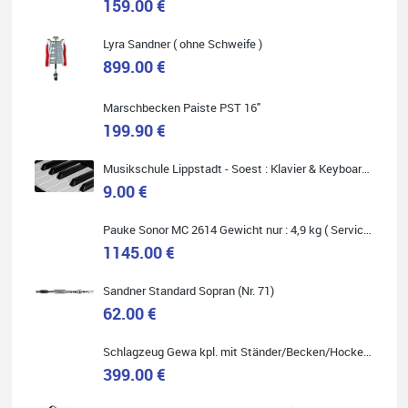
159.00 €
Carsten Spiegel
Lyra Sandner ( ohne Schweife )
Ich war auf der Suche nach einem neuen Keyboard und bin
899.00 €
begeistert: ich bin super beraten worden, aktuell natürlich nur
telefonisch. Nachdem die Entscheidung zum Kauf gefallen war,
wurde alles zusammengestellt, so dass ich alles nur noch
abholen musste. Top!
Marschbecken Paiste PST 16"
199.90 €
Musikschule Lippstadt - Soest : Klavier & Keyboardunterricht
9.00 €
Quelle: Google-Rezension
Pauke Sonor MC 2614 Gewicht nur : 4,9 kg ( Service Preis inkl. Werkstatt Service )
1145.00 €
Sandner Standard Sopran (Nr. 71)
Marie-Luise Mroß
62.00 €
Ich bin super zufrieden mit meiner neuen Ukulele! Einfach am
Freitag vorbeigekommen, eben geklingelt und top beraten
Schlagzeug Gewa kpl. mit Ständer/Becken/Hocker DER RENNER ! (Service Preis inkl. Werkstatt Service)
worden. Ich würde den Besuch im Musikgeschäft Stöppel jedem
Onlineshopping vorziehen.
399.00 €