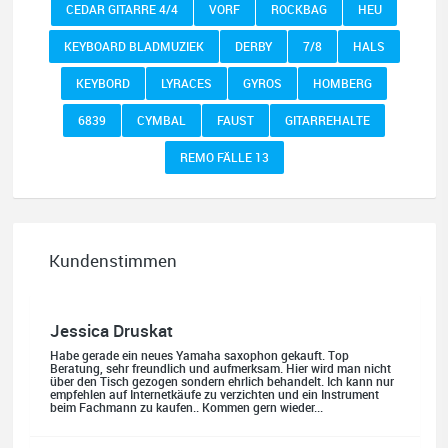
CEDAR GITARRE 4/4
VORF
ROCKBAG
HEU
KEYBOARD BLADMUZIEK
DERBY
7/8
HALS
KEYBORD
LYRACES
GYROS
HOMBERG
6839
CYMBAL
FAUST
GITARREHALTE
REMO FÄLLE 13
Kundenstimmen
Jessica Druskat
Habe gerade ein neues Yamaha saxophon gekauft. Top
Beratung, sehr freundlich und aufmerksam. Hier wird man nicht
über den Tisch gezogen sondern ehrlich behandelt. Ich kann nur
empfehlen auf Internetkäufe zu verzichten und ein Instrument
beim Fachmann zu kaufen.. Kommen gern wieder...