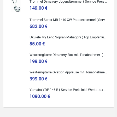
Trommel Dimavery Jugendtrommel ( Service Preis inkl. Werkstatt Service )
149.00 €
Quelle: Google-Rezension
Trommel Sonor MB 1410 CW Paradetrommel ( Service Preis inkl. Werkstatt Service )
682.00 €
Ukulele My Leho Sopran Mahagoni ( Top Empfehlung ! )
85.00 €
Bella :D
Westerngitarre Dimavery Rot mit Tonabnehmer ( Service Preis inkl. Werkstatt Service )
Klein...aber fein!
199.00 €
Toller Service, nette Leute. Immer wieder gerne..
Westerngitarre Ovation Applause mit Tonabnehmer ( Service Preis inkl. Werkstatt Service )
399.00 €
Yamaha YDP 146 B ( Service Preis inkl. Werkstatt Service )
1090.00 €
Quelle: Google-Rezension