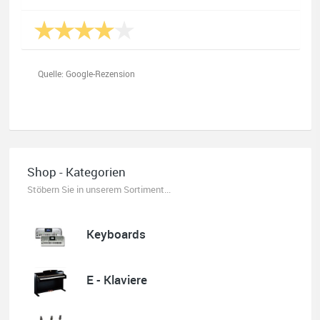
Quelle: Google-Rezension
Oliver Salzmann
Habe mir heute eine E-Gitarre und einen Amp gekauft.
Shop - Kategorien
Erstklassige Beratung vom Chef. Hier fühlt man sich
aufgehoben. Finger weg vom Internet. Kauft beim Fachmann zu
Stöbern Sie in unserem Sortiment...
guten Konditionen. Es zahlt sich aus. Ich kaufe hier immer
wieder!
Keyboards
E - Klaviere
Quelle: Google-Rezension