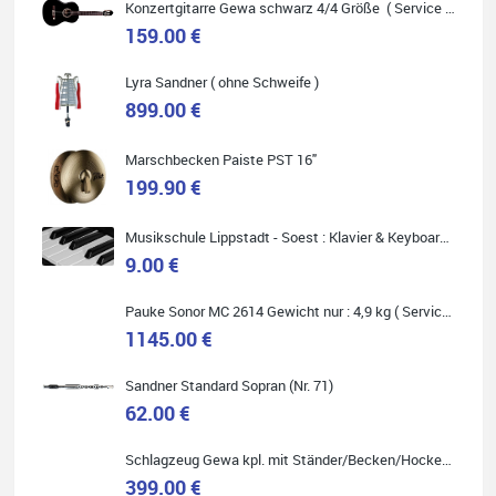
Konzertgitarre Gewa schwarz 4/4 Größe ( Service Preis inkl. Werkstatt Service )
159.00 €
Lyra Sandner ( ohne Schweife )
Carsten Spiegel
899.00 €
Ich war auf der Suche nach einem neuen Keyboard und bin
begeistert: ich bin super beraten worden, aktuell natürlich nur
telefonisch. Nachdem die Entscheidung zum Kauf gefallen war,
Marschbecken Paiste PST 16"
wurde alles zusammengestellt, so dass ich alles nur noch
abholen musste. Top!
199.90 €
Musikschule Lippstadt - Soest : Klavier & Keyboardunterricht
9.00 €
Quelle: Google-Rezension
Pauke Sonor MC 2614 Gewicht nur : 4,9 kg ( Service Preis inkl. Werkstatt Service )
1145.00 €
Sandner Standard Sopran (Nr. 71)
62.00 €
Marie-Luise Mroß
Ich bin super zufrieden mit meiner neuen Ukulele! Einfach am
Schlagzeug Gewa kpl. mit Ständer/Becken/Hocker DER RENNER ! (Service Preis inkl. Werkstatt Service)
Freitag vorbeigekommen, eben geklingelt und top beraten
399.00 €
worden. Ich würde den Besuch im Musikgeschäft Stöppel jedem