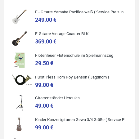
E - Gitarre Yamaha Pacifica weiß ( Service Preis inkl. Werkstatt Service )
249.00 €
E-Gitarre Vintage Coaster BLK
Quelle: Google-Rezension
369.00 €
Flötenfeuer Flötenschule im Spielmannszug
29.50 €
Helene Balluff
Fürst Pless Horn Roy Benson ( Jagdhorn )
Das Musikhaus Stöppel ist super!
Ich habe eine Westerngitarre gekauft.
99.00 €
Die Qualität und das Preis-Leistungsverhältnis sind erstaunlich.
Die Beratung und der Service war ebenfalls ausgezeichnet und
ich empfehle es jedem der sich ein Musikinstrument zulegen
Gitarrenständer Hercules
möchte.
49.00 €
Kinder Konzertgitarren Gewa 3/4 Größe ( Service Preis inkl. Werkstatt Service )
99.00 €
Quelle: Google-Rezension