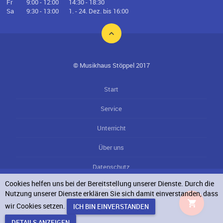
Fr
9:00 - 12:00
14:30 - 18:30
Sa
9:30 - 13:00
1. - 24. Dez. bis 16:00
© Musikhaus Stöppel 2017
Start
Service
Unterricht
Über uns
Datenschutz
Cookies helfen uns bei der Bereitstellung unserer Dienste. Durch die
AGB`s
Nutzung unserer Dienste erklären Sie sich damit einverstanden, dass
wir Cookies setzen.
Impressum
DETAILS ANZEIGEN