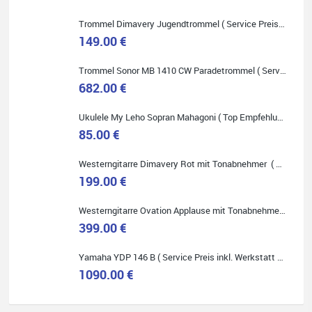
Onlineshopping vorziehen.
Trommel Dimavery Jugendtrommel ( Service Preis inkl. Werkstatt Service )
149.00 €
Trommel Sonor MB 1410 CW Paradetrommel ( Service Preis inkl. Werkstatt Service )
682.00 €
Quelle: Google-Rezension
Ukulele My Leho Sopran Mahagoni ( Top Empfehlung ! )
85.00 €
Westerngitarre Dimavery Rot mit Tonabnehmer ( Service Preis inkl. Werkstatt Service )
Bella :D
199.00 €
Klein...aber fein!
Toller Service, nette Leute. Immer wieder gerne..
Westerngitarre Ovation Applause mit Tonabnehmer ( Service Preis inkl. Werkstatt Service )
399.00 €
Yamaha YDP 146 B ( Service Preis inkl. Werkstatt Service )
1090.00 €
Quelle: Google-Rezension