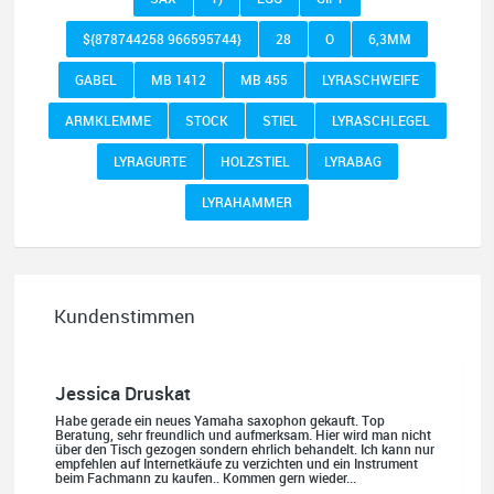
${878744258 966595744}
28
O
6,3MM
GABEL
MB 1412
MB 455
LYRASCHWEIFE
ARMKLEMME
STOCK
STIEL
LYRASCHLEGEL
LYRAGURTE
HOLZSTIEL
LYRABAG
LYRAHAMMER
Kundenstimmen
Jessica Druskat
Habe gerade ein neues Yamaha saxophon gekauft. Top
Beratung, sehr freundlich und aufmerksam. Hier wird man nicht
über den Tisch gezogen sondern ehrlich behandelt. Ich kann nur
empfehlen auf Internetkäufe zu verzichten und ein Instrument
beim Fachmann zu kaufen.. Kommen gern wieder...