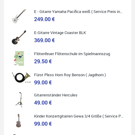
Absolut empfehlenswert.
E - Gitarre Yamaha Pacifica weiß ( Service Preis inkl. Werkstatt Service )
249.00 €
E-Gitarre Vintage Coaster BLK
Quelle: Google-Rezension
369.00 €
Flötenfeuer Flötenschule im Spielmannszug
29.50 €
Helene Balluff
Fürst Pless Horn Roy Benson ( Jagdhorn )
Das Musikhaus Stöppel ist super!
Ich habe eine Westerngitarre gekauft.
99.00 €
Die Qualität und das Preis-Leistungsverhältnis sind erstaunlich.
Die Beratung und der Service war ebenfalls ausgezeichnet und
ich empfehle es jedem der sich ein Musikinstrument zulegen
Gitarrenständer Hercules
möchte.
49.00 €
Kinder Konzertgitarren Gewa 3/4 Größe ( Service Preis inkl. Werkstatt Service )
99.00 €
Quelle: Google-Rezension