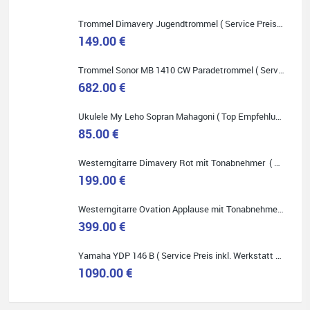
Onlineshopping vorziehen.
Trommel Dimavery Jugendtrommel ( Service Preis inkl. Werkstatt Service )
149.00 €
Trommel Sonor MB 1410 CW Paradetrommel ( Service Preis inkl. Werkstatt Service )
682.00 €
Quelle: Google-Rezension
Ukulele My Leho Sopran Mahagoni ( Top Empfehlung ! )
85.00 €
Westerngitarre Dimavery Rot mit Tonabnehmer ( Service Preis inkl. Werkstatt Service )
Bella :D
199.00 €
Klein...aber fein!
Toller Service, nette Leute. Immer wieder gerne..
Westerngitarre Ovation Applause mit Tonabnehmer ( Service Preis inkl. Werkstatt Service )
399.00 €
Yamaha YDP 146 B ( Service Preis inkl. Werkstatt Service )
1090.00 €
Quelle: Google-Rezension