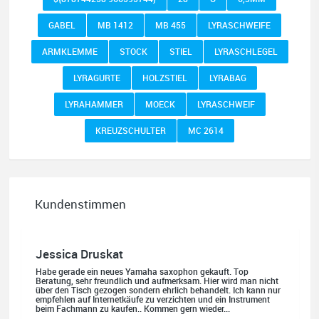
GABEL
MB 1412
MB 455
LYRASCHWEIFE
ARMKLEMME
STOCK
STIEL
LYRASCHLEGEL
LYRAGURTE
HOLZSTIEL
LYRABAG
LYRAHAMMER
MOECK
LYRASCHWEIF
KREUZSCHULTER
MC 2614
Kundenstimmen
Jessica Druskat
Habe gerade ein neues Yamaha saxophon gekauft. Top
Beratung, sehr freundlich und aufmerksam. Hier wird man nicht
über den Tisch gezogen sondern ehrlich behandelt. Ich kann nur
empfehlen auf Internetkäufe zu verzichten und ein Instrument
beim Fachmann zu kaufen.. Kommen gern wieder...