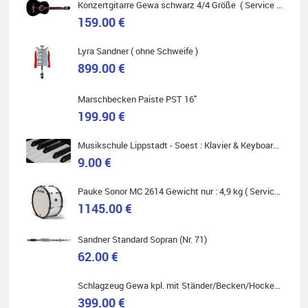
Konzertgitarre Gewa schwarz 4/4 Größe ( Service Preis inkl. Werkstatt Service )
159.00 €
Lyra Sandner ( ohne Schweife )
Carsten Spiegel
899.00 €
Ich war auf der Suche nach einem neuen Keyboard und bin
begeistert: ich bin super beraten worden, aktuell natürlich nur
telefonisch. Nachdem die Entscheidung zum Kauf gefallen war,
Marschbecken Paiste PST 16"
wurde alles zusammengestellt, so dass ich alles nur noch
abholen musste. Top!
199.90 €
Musikschule Lippstadt - Soest : Klavier & Keyboardunterricht
9.00 €
Pauke Sonor MC 2614 Gewicht nur : 4,9 kg ( Service Preis inkl. Werkstatt Service )
Quelle: Google-Rezension
1145.00 €
Sandner Standard Sopran (Nr. 71)
62.00 €
Marie-Luise Mroß
Schlagzeug Gewa kpl. mit Ständer/Becken/Hocker DER RENNER ! (Service Preis inkl. Werkstatt Service)
Ich bin super zufrieden mit meiner neuen Ukulele! Einfach am
Freitag vorbeigekommen, eben geklingelt und top beraten
399.00 €
worden. Ich würde den Besuch im Musikgeschäft Stöppel jedem