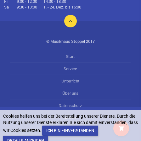
Fr
9:00 - 12:00
14:30 - 18:30
Sa
9:30 - 13:00
1. - 24. Dez. bis 16:00
© Musikhaus Stöppel 2017
Start
Service
Unterricht
Über uns
Datenschutz
Cookies helfen uns bei der Bereitstellung unserer Dienste. Durch die
AGB`s
Nutzung unserer Dienste erklären Sie sich damit einverstanden, dass
wir Cookies setzen.
Impressum
DETAILS ANZEIGEN