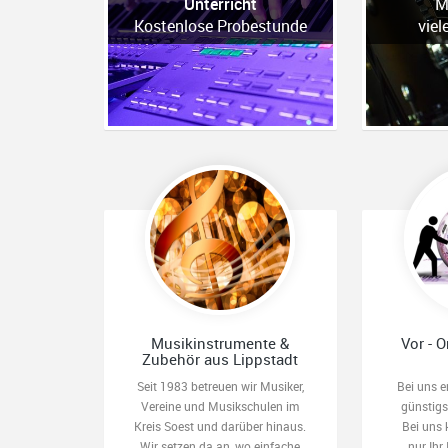
Unterricht
M
Kostenlose Probestunde
viel
Musikinstrumente &
Vor - O
Zubehör aus Lippstadt
Seit 1983 betreuen wir Musiker,
Bei uns e
Vereine und Musikschulen im
günstig
Kreis Soest und darüber hinaus.
Bei uns 
Wir setzen da an, wo einfache
nur Ihr