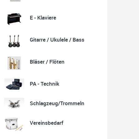
E - Klaviere
Quelle: Google-Rezension
Gitarre / Ukulele / Bass
Karl-Heinz Lubitz
Korrespondenz, Kommunikation und Verkauf top.
Bläser / Flöten
Abholung der Ware reibungslos.
Sehr zu empfehlen....
P.S. Warum in die Ferne schweifen wenn Gutes liegt
auch nah!
PA - Technik
Schlagzeug/Trommeln
Quelle: Google-Rezension
Vereinsbedarf