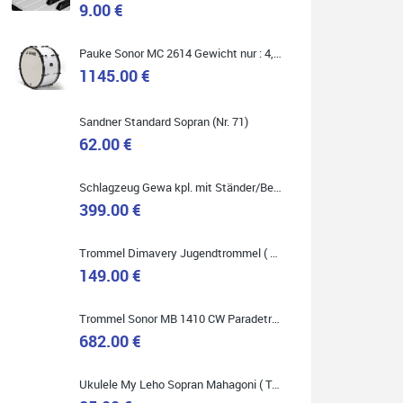
9.00 €
Marie-Luise Mroß
Pauke Sonor MC 2614 Gewicht nur : 4,9 kg ( Service Preis inkl. Werkstatt Service )
Ich bin super zufrieden mit meiner neuen Ukulele!
Einfach am Freitag vorbeigekommen, eben geklingelt
1145.00 €
und top beraten worden. Ich würde den Besuch im
Musikgeschäft Stöppel jedem Onlineshopping
vorziehen.
Sandner Standard Sopran (Nr. 71)
62.00 €
Schlagzeug Gewa kpl. mit Ständer/Becken/Hocker DER RENNER ! (Service Preis inkl. Werkstatt Service)
399.00 €
Quelle: Google-Rezension
Trommel Dimavery Jugendtrommel ( Service Preis inkl. Werkstatt Service )
149.00 €
Bella :D
Trommel Sonor MB 1410 CW Paradetrommel ( Service Preis inkl. Werkstatt Service )
Klein...aber fein!
682.00 €
Toller Service, nette Leute. Immer wieder gerne..
Ukulele My Leho Sopran Mahagoni ( Top Empfehlung ! )