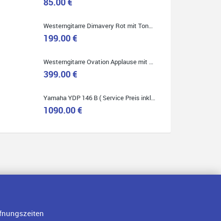
85.00 €
Westerngitarre Dimavery Rot mit Tonabnehmer ( Service Preis inkl. Werkstatt Service )
Quelle: Google-Rezension
199.00 €
Westerngitarre Ovation Applause mit Tonabnehmer ( Service Preis inkl. Werkstatt Service )
399.00 €
Yamaha YDP 146 B ( Service Preis inkl. Werkstatt Service )
1090.00 €
fnungszeiten