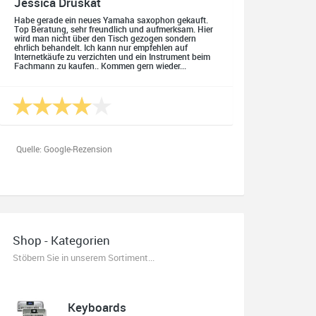
Jessica Druskat
Habe gerade ein neues Yamaha saxophon gekauft.
Top Beratung, sehr freundlich und aufmerksam. Hier
wird man nicht über den Tisch gezogen sondern
ehrlich behandelt. Ich kann nur empfehlen auf
Internetkäufe zu verzichten und ein Instrument beim
Fachmann zu kaufen.. Kommen gern wieder...
Quelle: Google-Rezension
Oliver Salzmann
Habe mir heute eine E-Gitarre und einen Amp gekauft.
Shop - Kategorien
Erstklassige Beratung vom Chef. Hier fühlt man sich
aufgehoben. Finger weg vom Internet. Kauft beim
Stöbern Sie in unserem Sortiment...
Fachmann zu guten Konditionen. Es zahlt sich aus.
Ich kaufe hier immer wieder!
Keyboards