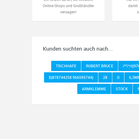
Online-Shops und Großhändler
damit 
versagen!
s
Kunden suchten auch nach...
TISCHHAFE
ROBERT BRUCE
/*1*/{{9
${878744258 966595744}
28
O
6,3M
ARMKLEMME
STOCK