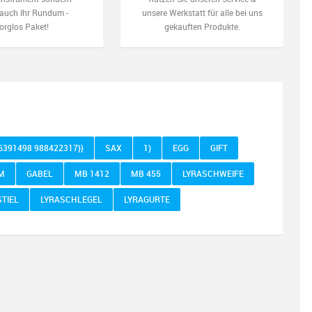
auch Ihr Rundum -
unsere Werkstatt für alle bei uns
orglos Paket!
gekauften Produkte.
76391498 988422317}}
SAX
1)
EGG
GIFT
M
GABEL
MB 1412
MB 455
LYRASCHWEIFE
STIEL
LYRASCHLEGEL
LYRAGURTE