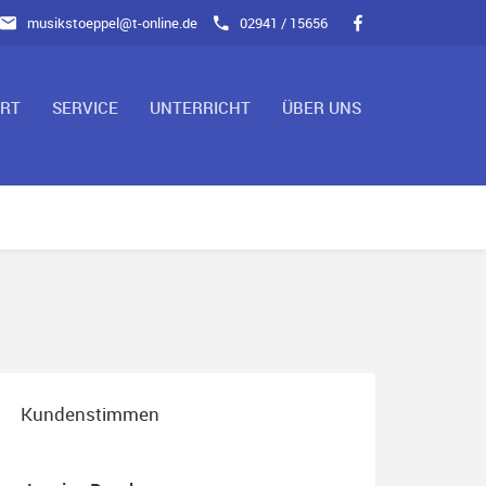
musikstoeppel@t-online.de
02941 / 15656
ART
SERVICE
UNTERRICHT
ÜBER UNS
Kundenstimmen