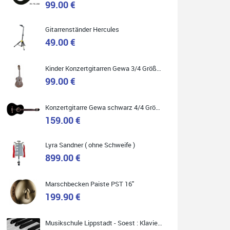
99.00 €
Gitarrenständer Hercules
49.00 €
Quelle: Google-Rezension
Kinder Konzertgitarren Gewa 3/4 Größe ( Service Preis inkl. Werkstatt Service )
99.00 €
Carsten Spiegel
Konzertgitarre Gewa schwarz 4/4 Größe ( Service Preis inkl. Werkstatt Service )
Ich war auf der Suche nach einem neuen Keyboard
und bin begeistert: ich bin super beraten worden,
159.00 €
aktuell natürlich nur telefonisch. Nachdem die
Entscheidung zum Kauf gefallen war, wurde alles
zusammengestellt, so dass ich alles nur noch
abholen musste. Top!
Lyra Sandner ( ohne Schweife )
899.00 €
Marschbecken Paiste PST 16"
199.90 €
Quelle: Google-Rezension
Musikschule Lippstadt - Soest : Klavier & Keyboardunterricht