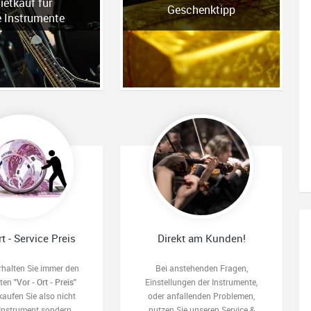
ietkauf für
Geschenktipp
e Instrumente
rt - Service Preis
Direkt am Kunden!
rhalten Sie immer den
Bei anstehenden Fragen,
sten
"Vor - Ort - Preis"
Einstellungen der Instrumente,
kaufen Sie also nicht
oder anfallenden Problemen,
 Instrument sondern
nutzen Sie unseren Service &