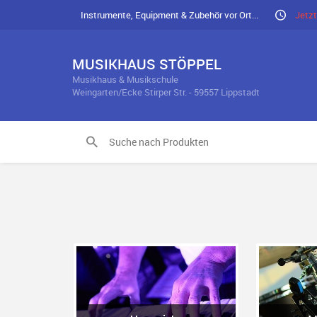
Instrumente, Equipment & Zubehör vor Ort...
Jetzt
MUSIKHAUS STÖPPEL
Musikhaus & Musikschule
Weingarten/Ecke Stirper Str. - 59557 Lippstadt