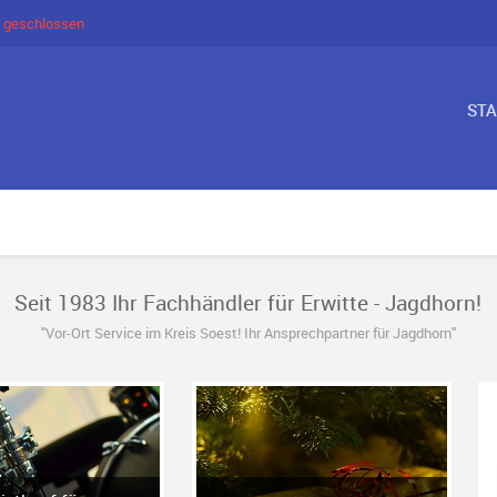
 geschlossen
ST
Seit 1983 Ihr Fachhändler für Erwitte - Jagdhorn!
"Vor-Ort Service im Kreis Soest! Ihr Ansprechpartner für Jagdhorn"